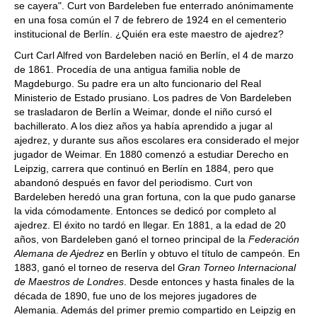
se cayera". Curt von Bardeleben fue enterrado anónimamente
en una fosa común el 7 de febrero de 1924 en el cementerio
institucional de Berlín. ¿Quién era este maestro de ajedrez?
Curt Carl Alfred von Bardeleben nació en Berlín, el 4 de marzo
de 1861. Procedía de una antigua familia noble de
Magdeburgo. Su padre era un alto funcionario del Real
Ministerio de Estado prusiano. Los padres de Von Bardeleben
se trasladaron de Berlín a Weimar, donde el niño cursó el
bachillerato. A los diez años ya había aprendido a jugar al
ajedrez, y durante sus años escolares era considerado el mejor
jugador de Weimar. En 1880 comenzó a estudiar Derecho en
Leipzig, carrera que continuó en Berlín en 1884, pero que
abandonó después en favor del periodismo. Curt von
Bardeleben heredó una gran fortuna, con la que pudo ganarse
la vida cómodamente. Entonces se dedicó por completo al
ajedrez. El éxito no tardó en llegar. En 1881, a la edad de 20
años, von Bardeleben ganó el torneo principal de la
Federación
Alemana de Ajedrez
en Berlín y obtuvo el título de campeón. En
1883, ganó el torneo de reserva del
Gran Torneo Internacional
de Maestros de Londres
. Desde entonces y hasta finales de la
década de 1890, fue uno de los mejores jugadores de
Alemania. Además del primer premio compartido en Leipzig en