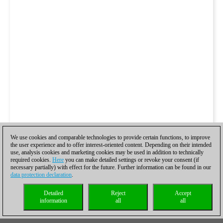
We use cookies and comparable technologies to provide certain functions, to improve
the user experience and to offer interest-oriented content. Depending on their intended
use, analysis cookies and marketing cookies may be used in addition to technically
required cookies.
Here
you can make detailed settings or revoke your consent (if
necessary partially) with effect for the future. Further information can be found in our
data protection declaration
.
Detailed
Reject
Accept
information
all
all