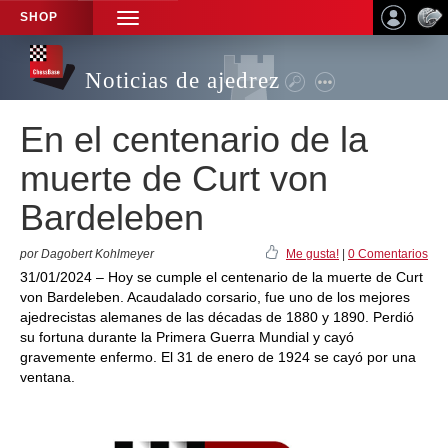
SHOP
TOGGLE
NAVIGATION
Noticias de ajedrez
En el centenario de la
muerte de Curt von
Bardeleben
por Dagobert Kohlmeyer
Me gusta!
|
0 Comentarios
31/01/2024 – Hoy se cumple el centenario de la muerte de Curt
von Bardeleben. Acaudalado corsario, fue uno de los mejores
ajedrecistas alemanes de las décadas de 1880 y 1890. Perdió
su fortuna durante la Primera Guerra Mundial y cayó
gravemente enfermo. El 31 de enero de 1924 se cayó por una
ventana.