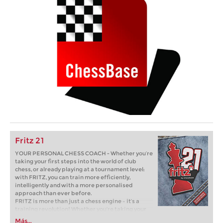
Fritz 21
YOUR PERSONAL CHESS COACH - Whether you’re
taking your first steps into the world of club
chess, or already playing at a tournament level:
with FRITZ, you can train more efficiently,
intelligently and with a more personalised
approach than ever before.
FRITZ is more than just a chess engine – it’s a
training revolution! Whether you’re taking your
first steps into the world of club chess, or already
Más...