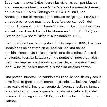
1888, sus mayores éxitos fueron las victorias compartidas en
los
Torneos de Maestros de la Federación Alemana de Ajedrez
en Kiel en 1893 y en Coburgo en 1904. En 1889, von
Bardeleben fue derrotado por el escaso margen de 1,5:2,5 en
un duelo por el que más tarde llegaría a ser campeón del
mundo, Emanuel Lasker. También cabe destacar sus tablas en
el duelo con Joseph Henry Blackburne en 1895 (+3 =3 -3) y su
victoria por 6:4 sobre Richard Teichmann en 1895.
En el histórico torneo de ajedrez de
Hastings
de 1895, Curt von
Bardeleben se convirtió en el "coautor" de una de las
combinaciones más bellas de la historia del ajedrez. Antes del
encuentro, lideraba la tabla con 7,5 puntos en nueve partidas.
Entonces llegó esta extraordinaria partida, en la que el "viejo
león" Wilhelm Steinitz mostró sus todavía afiladas garras.
Una partida inmortal. La partida está llena de sacrificios y con la
torre flotante ganó naturalmente el premio a la belleza. "Aquí se
hizo realidad el último gran sueño de juventud, belleza, fama y
felicidad cuando Steinitz ganó la partida más bella al final del
caluroso 17 de agosto de 1895", escribió su biógrafo Jacques
Hannak.