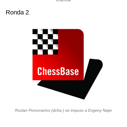
Kramnik
Ronda 2
Ruslan Ponomariov (dcha.) se impuso a Evgeny Najer