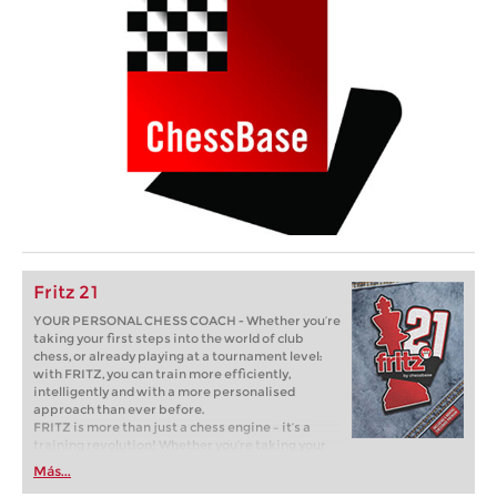
Fritz 21
YOUR PERSONAL CHESS COACH - Whether you’re
taking your first steps into the world of club
chess, or already playing at a tournament level:
with FRITZ, you can train more efficiently,
intelligently and with a more personalised
approach than ever before.
FRITZ is more than just a chess engine – it’s a
training revolution! Whether you’re taking your
first steps into the world of club chess, or already
Más...
playing at a tournament level: with FRITZ, you can