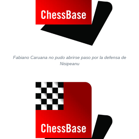
Fabiano Caruana no pudo abrirse paso por la defensa de
Nisipeanu