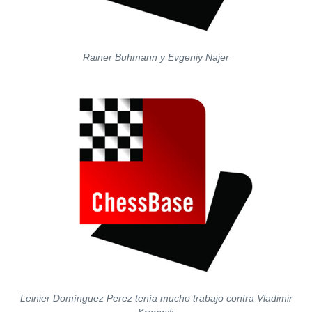
Rainer Buhmann y Evgeniy Najer
Leinier Domínguez Perez tenía mucho trabajo contra Vladimir