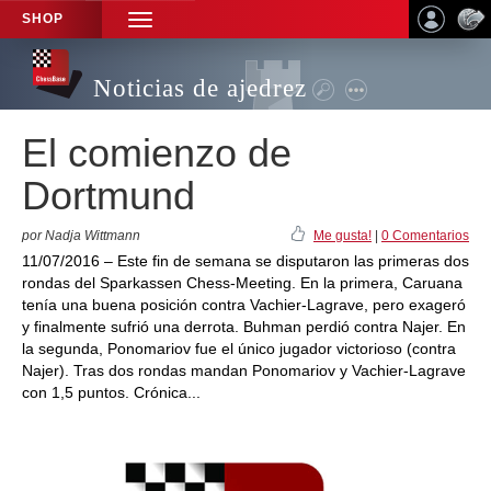
SHOP
TOGGLE
NAVIGATION
Noticias de ajedrez
El comienzo de
Dortmund
por Nadja Wittmann
Me gusta!
|
0 Comentarios
11/07/2016 – Este fin de semana se disputaron las primeras dos
rondas del Sparkassen Chess-Meeting. En la primera, Caruana
tenía una buena posición contra Vachier-Lagrave, pero exageró
y finalmente sufrió una derrota. Buhman perdió contra Najer. En
la segunda, Ponomariov fue el único jugador victorioso (contra
Najer). Tras dos rondas mandan Ponomariov y Vachier-Lagrave
con 1,5 puntos. Crónica...