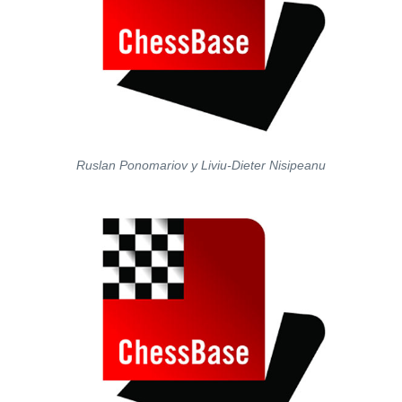
Ruslan Ponomariov y Liviu-Dieter Nisipeanu