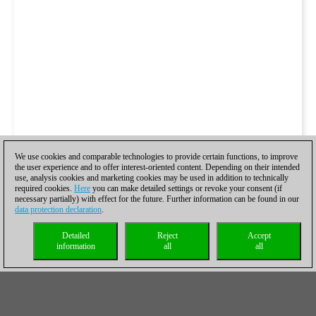
We use cookies and comparable technologies to provide certain functions, to improve
the user experience and to offer interest-oriented content. Depending on their intended
use, analysis cookies and marketing cookies may be used in addition to technically
required cookies.
Here
you can make detailed settings or revoke your consent (if
necessary partially) with effect for the future. Further information can be found in our
data protection declaration
.
Detailed
Reject
Accept
information
all
all