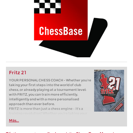
Fritz 21
YOUR PERSONAL CHESS COACH - Whether you’re
taking your first steps into the world of club
chess, or already playing at a tournament level:
with FRITZ, you can train more efficiently,
intelligently and with a more personalised
approach than ever before.
FRITZ is more than just a chess engine – it’s a
training revolution! Whether you’re taking your
first steps into the world of club chess, or already
Más...
playing at a tournament level: with FRITZ, you can
train more efficiently, intelligently and with a
more personalised approach than ever before.