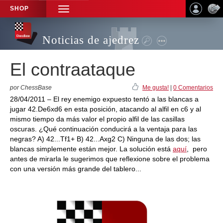
SHOP
TOGGLE
NAVIGATION
Noticias de ajedrez
El contraataque
por ChessBase
Me gusta!
|
0 Comentarios
28/04/2011 – El rey enemigo expuesto tentó a las blancas a
jugar 42.De6xd6 en esta posición, atacando al alfil en c6 y al
mismo tiempo da más valor el propio alfil de las casillas
oscuras. ¿Qué continuación conducirá a la ventaja para las
negras? A) 42...Tf1+ B) 42...Axg2 C) Ninguna de las dos; las
blancas simplemente están mejor. La solución está
aquí
, pero
antes de mirarla le sugerimos que reflexione sobre el problema
con una versión más grande del tablero...