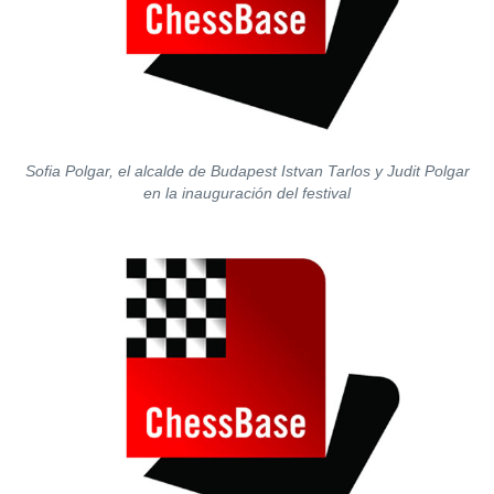
Sofia Polgar, el alcalde de Budapest Istvan Tarlos y Judit Polgar
en la inauguración del festival