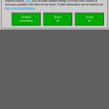
required cookies.
Here
you can make detailed settings or revoke your consent (if
necessary partially) with effect for the future. Further information can be found in our
data protection declaration
.
Detailed
Reject
Accept
information
all
all