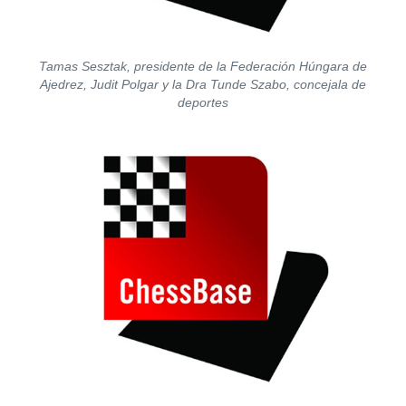
Tamas Sesztak, presidente de la Federación Húngara de
Ajedrez, Judit Polgar y la Dra Tunde Szabo, concejala de
deportes