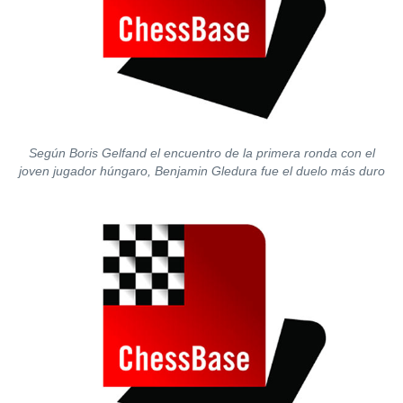
Según Boris Gelfand el encuentro de la primera ronda con el
joven jugador húngaro, Benjamin Gledura fue el duelo más duro