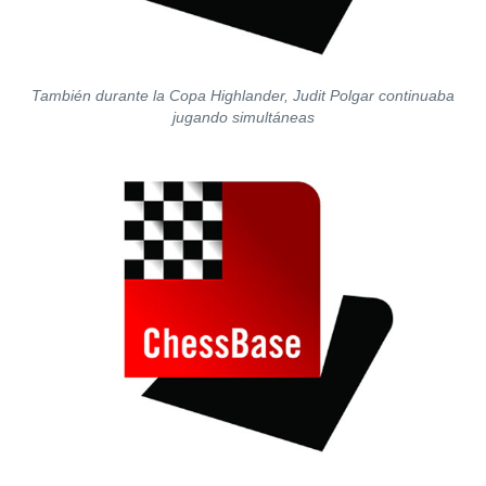
También durante la Copa Highlander, Judit Polgar continuaba
jugando simultáneas