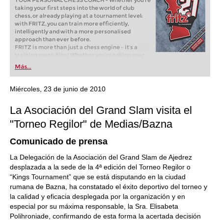
YOUR PERSONAL CHESS COACH - Whether you’re
taking your first steps into the world of club
chess, or already playing at a tournament level:
with FRITZ, you can train more efficiently,
intelligently and with a more personalised
approach than ever before.
FRITZ is more than just a chess engine – it’s a
training revolution! Whether you’re taking your
first steps into the world of club chess, or already
Más...
playing at a tournament level: with FRITZ, you can
train more efficiently, intelligently and with a
more personalised approach than ever before.
Miércoles, 23 de junio de 2010
La Asociación del Grand Slam visita el
"Torneo Regilor" de Medias/Bazna
Comunicado de prensa
La Delegación de la Asociación del Grand Slam de Ajedrez
desplazada a la sede de la 4ª edición del Torneo Regilor o
“Kings Tournament” que se está disputando en la ciudad
rumana de Bazna, ha constatado el éxito deportivo del torneo y
la calidad y eficacia desplegada por la organización y en
especial por su máxima responsable, la Sra. Elisabeta
Polihroniade, confirmando de esta forma la acertada decisión