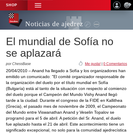
SHOP
TOGGLE
NAVIGATION
Noticias de ajedrez
El mundial de Sofía no
se aplazará
por ChessBase
Me gusta!
|
0 Comentarios
20/04/2010 – Anand ha llegado a Sofía y los organizadores han
emitido un comunicado: "El comité organizador responsable de
la organización del duelo por el título mundial en Sofía
(Bulgaría) está al tanto de la situación con respecto al comienzo
del duelo porque el Campeón del Mundo Vishy Anand llegó
tarde a la ciudad. Durante el congreso de la FIDE en Kallithea
(Grecia), el pasado mes de noviembre de 2009, el Campeonato
del Mundo entre Viswanathan Anand y Veselin Topalov se
programó para el 5 de abril. A petición del Sr. Anand, el duelo
fue aplazado hasta el 21 de abril. Este acontecimiento tiene un
significado excepcional, no solo para la comunidad ajedrecística