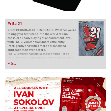
Fritz 21
YOUR PERSONAL CHESS COACH - Whether you’re
taking your first steps into the world of club
chess, or already playing at a tournament level:
with FRITZ, you can train more efficiently,
intelligently and with a more personalised
approach than ever before.
FRITZ is more than just a chess engine – it’s a
training revolution! Whether you’re taking your
first steps into the world of club chess, or already
Más...
playing at a tournament level: with FRITZ, you can
train more efficiently, intelligently and with a
more personalised approach than ever before.