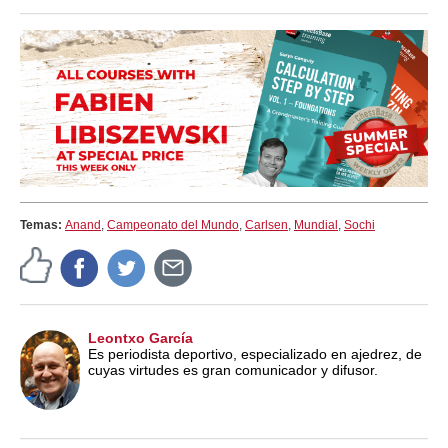
train more efficiently, intelligently and with a
more personalised approach than ever before.
Temas:
Anand
,
Campeonato del Mundo
,
Carlsen
,
Mundial
,
Sochi
Leontxo García
Es periodista deportivo, especializado en ajedrez, de
cuyas virtudes es gran comunicador y difusor.