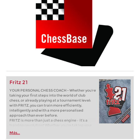
Fritz 21
YOUR PERSONAL CHESS COACH - Whether you’re
taking your first steps into the world of club
chess, or already playing at a tournament level:
with FRITZ, you can train more efficiently,
intelligently and with a more personalised
approach than ever before.
FRITZ is more than just a chess engine – it’s a
training revolution! Whether you’re taking your
first steps into the world of club chess, or already
Más...
playing at a tournament level: with FRITZ, you can