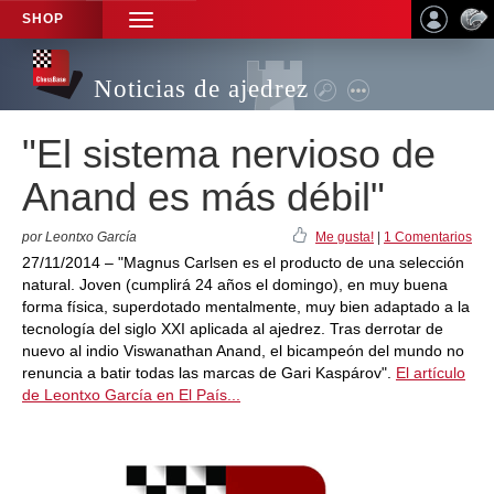
SHOP
TOGGLE
NAVIGATION
Noticias de ajedrez
"El sistema nervioso de
Anand es más débil"
por Leontxo García
Me gusta!
|
1 Comentarios
27/11/2014 – "Magnus Carlsen es el producto de una selección
natural. Joven (cumplirá 24 años el domingo), en muy buena
forma física, superdotado mentalmente, muy bien adaptado a la
tecnología del siglo XXI aplicada al ajedrez. Tras derrotar de
nuevo al indio Viswanathan Anand, el bicampeón del mundo no
renuncia a batir todas las marcas de Gari Kaspárov".
El artículo
de Leontxo García en El País...