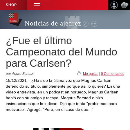
SHOP
TOGGLE
NAVIGATION
Noticias de ajedrez
¿Fue el último
Campeonato del Mundo
para Carlsen?
por Andre Schulz
Me gusta!
|
0 Comentarios
15/12/2021 – ¿Ha sido la última vez que Magnus Carlsen
defendido su título, simplemente porque así lo quiere? En una
vídeo entrevista, en un podcast en noruego, Magnus Carlsen
habló con su amigo y tocayo, Magnus Barstad e hizo
insinuaciones que lo indican. Dijo que tenía "problemas para
motivarse". Agregó: "Pero, en el caso de que..."