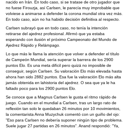
nacido en Irán. En todo caso, si se tratase de otro jugador que
no fuese Firouzja, así Carlsen, le parecía muy improbable que
volviese a animarse a defender la corona mundial otra vez más.
En todo caso, aún no ha habido decisión definitiva al respecto.
Carlsen subrayó que en todo caso, no tenía la intención
retirarse del ajedrez profesional. Afirmó que ya estaba
esperando con ilusión el próximo Campeonato del Mundo de
Ajedrez Rápido y Relámpago.
Lo que más le llama la atención que volver a defender el título
de Campeón Mundial, sería superar la barrera de los 2900
puntos Elo. Es una meta difícil pero quizá no imposible de
conseguir, según Carlsen. Su valoración Elo más elevada hasta
ahora han sido 2882 puntos. Esa fue la valoración Elo más alta
jamás obtenida en lahistoria del ajedrez. O sea que ya le ha
faltado poco para los 2900 puntos Elo.
Se conoce que a Magnus Carlsen le gusta el ritmo rápido de
juego. Cuando en el mundial a Carlsen, tras un largo rato de
reflexión tan solo le quedaban 26 minutos por 10 movimientos,
la comentarista Anna Muzychuk comentó con un guiño del ojo:
"Eso para Carlsen no debería suponer ningún tipo de problema.
Suele jugar 27 partidas en 26 minutos". Anand respondió: "Ya,