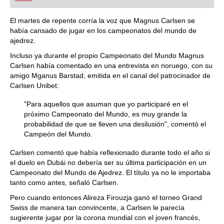
playing at a tournament level: with FRITZ, you can
train more efficiently, intelligently and with a
more personalised approach than ever before.
El martes de repente corría la voz que Magnus Carlsen se
había cansado de jugar en los campeonatos del mundo de
ajedrez.
Incluso ya durante el propio Campeonato del Mundo Magnus
Carlsen había comentado en una entrevista en noruego, con su
amigo Mganus Barstad, emitida en el canal del patrocinador de
Carlsen Unibet:
"Para aquellos que asuman que yo participaré en el
próximo Campeonato del Mundo, es muy grande la
probabilidad de que se lleven una desilusión", comentó el
Campeón del Mundo.
Carlsen comentó que había reflexionado durante todo el año si
el duelo en Dubái no debería ser su última participación en un
Campeonato del Mundo de Ajedrez. El título ya no le importaba
tanto como antes, señaló Carlsen.
Pero cuando entonces Alireza Firouzja ganó el torneo Grand
Swiss de manera tan convincente, a Carlsen le parecía
sugierente jugar por la corona mundial con el joven francés,