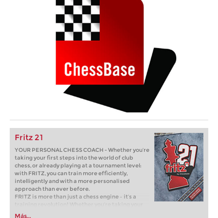
Fritz 21
YOUR PERSONAL CHESS COACH - Whether you’re
taking your first steps into the world of club
chess, or already playing at a tournament level:
with FRITZ, you can train more efficiently,
intelligently and with a more personalised
approach than ever before.
FRITZ is more than just a chess engine – it’s a
training revolution! Whether you’re taking your
first steps into the world of club chess, or already
Más...