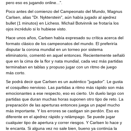
pero eso es jugando online...".
Poco antes del comienzo del Campeonato del Mundo, Magnus
Carlsen, alias "Dr. Nykterstein", aún había jugado al ajedrez
bullet (1 minutos) en Lichess. Michail Botvinnik se frotaría los
ojos incrédulo si lo hubiese visto.
Hace unos años, Carlsen había expresado su crítica acerca del
formato clásico de los campeonatos del mundo. El preferiría
disputar la corona mundial en un torneo por sistema
eliminatorio, comentó en aquel entonces. Recientemente señaló
que en la cima de la flor y nata mundial, cada vez más partidas
terminaban en tablas y propuso jugar con un ritmo de juego
más corto.
Se podrá decir que Carlsen es un auténtico "jugador". Le gusta
el cosquilleo nervioso. Las partidas a ritmo más rápido son más
emocionantes a ese respecto, eso es cierto. Un duelo largo con
partidas que duran muchas horas suponen otro tipo de reto. La
preparación de las aperturas entonces juega un papel mucho
más importante. Y los errores se castigan sin perdón. Eso es
diferente en el ajedrez rápido y relámpago. Se puede jugar
cualquier tipo de apertura y correr riesgos. Y Carlsen lo hace y
le encanta. Si alguna vez no sale bien, bueno ya continúa la