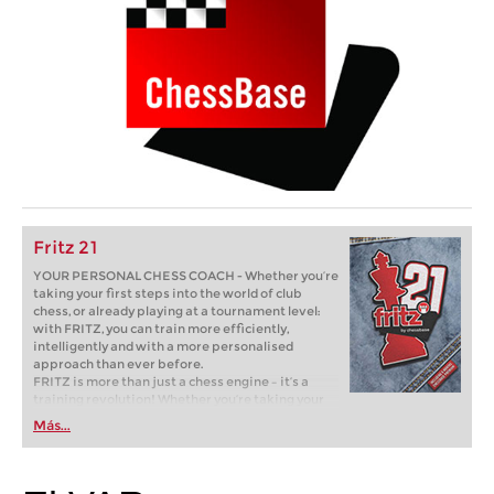
Fritz 21
YOUR PERSONAL CHESS COACH - Whether you’re
taking your first steps into the world of club
chess, or already playing at a tournament level:
with FRITZ, you can train more efficiently,
intelligently and with a more personalised
approach than ever before.
FRITZ is more than just a chess engine – it’s a
training revolution! Whether you’re taking your
first steps into the world of club chess, or already
Más...
playing at a tournament level: with FRITZ, you can
train more efficiently, intelligently and with a
more personalised approach than ever before.