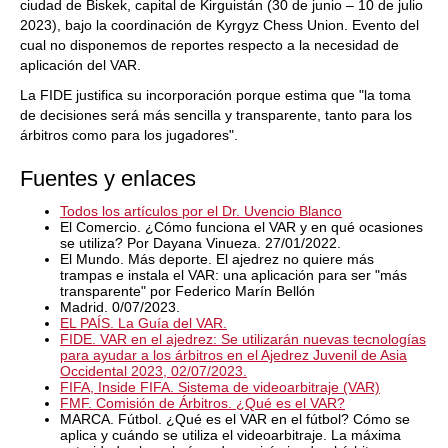
ciudad de Biskek, capital de Kirguistán (30 de junio – 10 de julio
2023), bajo la coordinación de Kyrgyz Chess Union. Evento del
cual no disponemos de reportes respecto a la necesidad de
aplicación del VAR.
La FIDE justifica su incorporación porque estima que "la toma
de decisiones será más sencilla y transparente, tanto para los
árbitros como para los jugadores".
Fuentes y enlaces
Todos los artículos por el Dr. Uvencio Blanco
El Comercio. ¿Cómo funciona el VAR y en qué ocasiones
se utiliza? Por Dayana Vinueza. 27/01/2022.
El Mundo. Más deporte. El ajedrez no quiere más
trampas e instala el VAR: una aplicación para ser "más
transparente" por Federico Marín Bellón
Madrid. 0/07/2023.
EL PAÍS. La Guía del VAR.
FIDE. VAR en el ajedrez: Se utilizarán nuevas tecnologías
para ayudar a los árbitros en el Ajedrez Juvenil de Asia
Occidental 2023, 02/07/2023.
FIFA, Inside FIFA. Sistema de videoarbitraje (VAR)
FMF. Comisión de Árbitros. ¿Qué es el VAR?
MARCA. Fútbol. ¿Qué es el VAR en el fútbol? Cómo se
aplica y cuándo se utiliza el videoarbitraje. La máxima