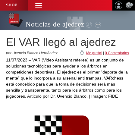
SHOP
TOGGLE
NAVIGATION
Noticias de ajedrez
El VAR llegó al ajedrez
por Uvencio Blanco Hernández
Me gusta!
|
0 Comentarios
11/07/2023 – VAR (Video Assistant referee) es un conjunto de
soluciones tecnológicas para ayudar a los árbitros en
competiciones deportivas. El ajedrez es el primer “deporte de la
mente” que lo incorpora a su arsenal anti trampas. VARchess
está concebido para que la toma de decisiones será más
sencilla y transparente, tanto para los árbitros como para los
jugadores. Artículo por Dr. Uvencio Blanco. | Imagen: FIDE