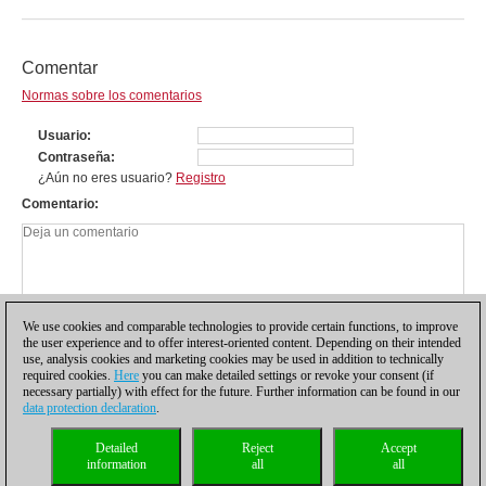
Comentar
Normas sobre los comentarios
Usuario
Contraseña
¿Aún no eres usuario?
Registro
Comentario
We use cookies and comparable technologies to provide certain functions, to improve
the user experience and to offer interest-oriented content. Depending on their intended
use, analysis cookies and marketing cookies may be used in addition to technically
required cookies.
Here
you can make detailed settings or revoke your consent (if
necessary partially) with effect for the future. Further information can be found in our
data protection declaration
.
Política de privacidad
|
Pie de imprenta
|
Para contactar
|
Cookies Management
|
Detailed
Reject
Accept
Licencias
|
Compliance Hotline
|
Inicio
information
all
all
© 2017 ChessBase GmbH | Osterbekstraße 90a | 22083 Hamburgo | Alemania