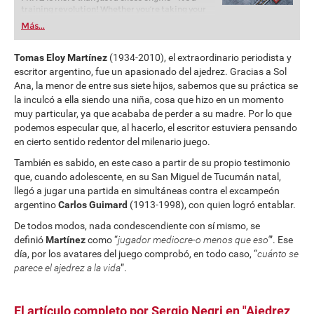
training revolution! Whether you’re taking your
first steps into the world of club chess, or already
Más...
playing at a tournament level: with FRITZ, you can
train more efficiently, intelligently and with a
more personalised approach than ever before.
Tomas Eloy Martínez
(1934-2010), el extraordinario periodista y
escritor argentino, fue un apasionado del ajedrez. Gracias a Sol
Ana, la menor de entre sus siete hijos, sabemos que su práctica se
la inculcó a ella siendo una niña, cosa que hizo en un momento
muy particular, ya que acababa de perder a su madre. Por lo que
podemos especular que, al hacerlo, el escritor estuviera pensando
en cierto sentido redentor del milenario juego.
También es sabido, en este caso a partir de su propio testimonio
que, cuando adolescente, en su San Miguel de Tucumán natal,
llegó a jugar una partida en simultáneas contra el excampeón
argentino
Carlos Guimard
(1913-1998), con quien logró entablar.
De todos modos, nada condescendiente con sí mismo, se
definió
Martínez
como “
jugador mediocre-o menos que eso’
”. Ese
día, por los avatares del juego comprobó, en todo caso, “
cuánto se
parece el ajedrez a la vida
”.
El artículo completo por Sergio Negri en "Ajedrez