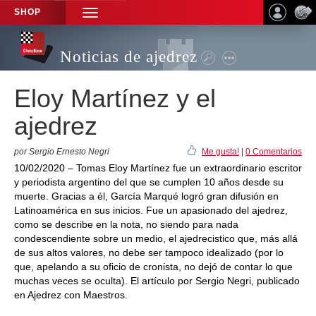
SHOP
TOGGLE
NAVIGATION
Noticias de ajedrez
Eloy Martínez y el
ajedrez
por Sergio Ernesto Negri
Me gusta!
|
0 Comentarios
10/02/2020 – Tomas Eloy Martínez fue un extraordinario escritor
y periodista argentino del que se cumplen 10 años desde su
muerte. Gracias a él, García Marqué logró gran difusión en
Latinoamérica en sus inicios. Fue un apasionado del ajedrez,
como se describe en la nota, no siendo para nada
condescendiente sobre un medio, el ajedrecistico que, más allá
de sus altos valores, no debe ser tampoco idealizado (por lo
que, apelando a su oficio de cronista, no dejó de contar lo que
muchas veces se oculta). El artículo por Sergio Negri, publicado
en Ajedrez con Maestros.