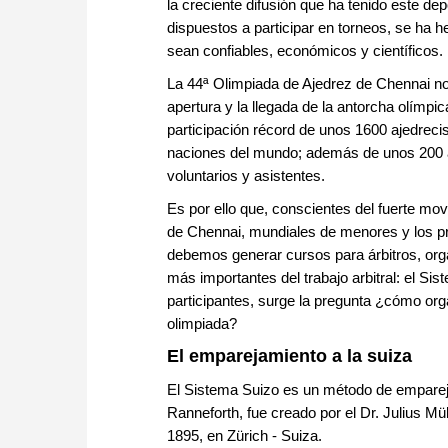
la creciente difusión que ha tenido este de
dispuestos a participar en torneos, se ha
sean confiables, económicos y científicos.
La 44ª Olimpiada de Ajedrez de Chennai no
apertura y la llegada de la antorcha olímpic
participación récord de unos 1600 ajedrec
naciones del mundo; además de unos 200 árb
voluntarios y asistentes.
Es por ello que, conscientes del fuerte m
de Chennai, mundiales de menores y los pr
debemos generar cursos para árbitros, org
más importantes del trabajo arbitral: el S
participantes, surge la pregunta ¿cómo org
olimpiada?
El emparejamiento a la suiza
El Sistema Suizo es un método de empareja
Ranneforth, fue creado por el Dr. Julius Mül
1895, en Zürich - Suiza.