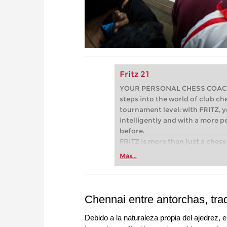
Fritz 21
YOUR PERSONAL CHESS COACH - 
steps into the world of club che
tournament level: with FRITZ, y
intelligently and with a more 
before.
FRITZ is more than just a chess 
Whether you’re taking your firs
Más...
or already playing at a tournam
more efficiently, intelligently
approach than ever before.
Chennai entre antorchas, tra
Debido a la naturaleza propia del ajedrez, 