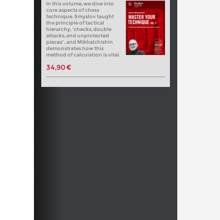
In this volume, we dive into
core aspects of chess
technique. Smyslov taught
the principle of tactical
hierarchy, “checks, double
attacks, and unprotected
pieces”, and Mikhalchishin
demonstrates how this
method of calculation is vital.
34,90 €