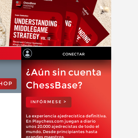
CONECTAR
¿Aún sin cuenta
ChessBase?
HOP
INFÓRMESE >
La experiencia ajedrecística definitiva.
En Playchess.com juegan a diario
unos 20.000 ajedrecistas de todo el
mundo. Desde principiantes hasta
grandes maestros.