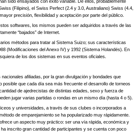
han sido ensayados con éxito variable. De ellos, probablemente
iss (Filipino), el Swiss Perfect (2.4 y 3.0, Australiano) Swiss (4.4,
mayor precisión, flexibilidad y aceptación por parte del público.
estos softwares, los mismos pueden ser adquiridos a través de las
tamente “bajados” de Internet.
rios métodos para tratar al Sistema Suizo; sus características
988 (Modificaciones del Anexo IV) y 1992 (Sistema Holandés). En
lesquiera de los dos sistemas en sus eventos oficiales.
 nacionales afiliadas, por la gran divulgación y bondades que
o posible que cada día sea más frecuente el desarrollo de torneos
cantidad de ajedrecistas de distintas edades, sexo y fuerza de
ueden jugar varias partidas o rondas en un mismo día (hasta 4 o 5).
liceos y universidades, a través de sus clubes o incorporados a
 método de emparejamiento se ha popularizado muy rápidamente.
ofrece un aspecto muy práctico: ser una vía rápida, económica y
ha inscrito gran cantidad de participantes y se cuenta con poco