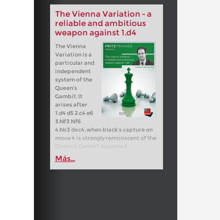
The Vienna Variation - a
reliable and ambitious
weapon against 1.d4
The Vienna
Variation is a
particular and
independent
system of the
Queen’s
Gambit. It
arises after
1.d4 d5 2.c4 e6
3.Nf3 Nf6
4.Nc3 dxc4, when black’s capture on
move 4 is strongly reminiscent of the
Queen’s Gambit Accepted.
Más...