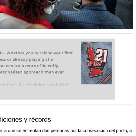
Whether you’re taking your first
ss, or already playing at a
ou can train more efficiently,
personalised approach than ever
engine – it’s a training revolution!
t steps into the world of club chess,
ent level: with FRITZ, you can train
 and with a more personalised
diciones y récords
en la que se enfrentan dos personas por la consecución del punto, a