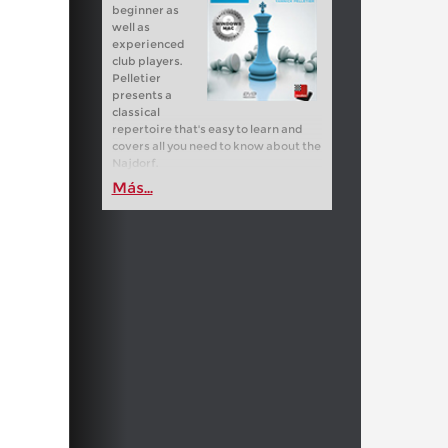
beginner as
well as
experienced
club players.
Pelletier
presents a
classical
repertoire that's easy to learn and
covers all you need to know about the
Najdorf.
Más...