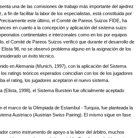
esenta una de las comisiones de trabajo más importante del ajedrez
 a fin de facilitar la labor de los especialistas, está constituida por
 Precisamente este último, el Comité de Pareos Suizos FIDE, ha
ces en cuanto a la concepción y aplicación del sistema suizo
mpeonatos continentales e interzonales como en los por equipos
o, el Comité de Pareos Suizos verificó que durante el desarrollo de
 Elista 98, no se observó problema alguno en la asignación de los
onsiderado un éxito técnico.
enido en Alemania (Munich, 1997), con la aplicación del Sistema
os ratings teóricos esperados coincidían con los de los jugadores
ba el rating, los jugadores aceptaron el nuevo sistema.
 (Elista, 1998), el Sistema Burstein fue oficialmente aceptado
 el marco de la Olimpiada de Estambul - Turquía, fue planteada la
stema Austríaco (Austrian Swiss Pairing). El mismo sigue en fase
ador como instrumento de apoyo a la labor del árbitro, muchos