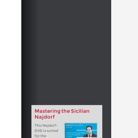
Mastering the Sicilian
Najdorf
This Najdorf-
DVD is suited
for the