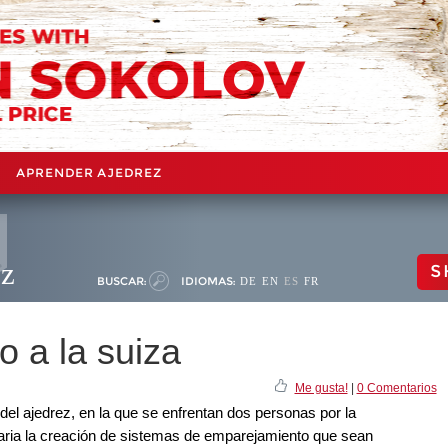
APRENDER AJEDREZ
ez
S
BUSCAR:
IDIOMAS:
DE
EN
ES
FR
 a la suiza
Me gusta!
|
0 Comentarios
del ajedrez, en la que se enfrentan dos personas por la
aria la creación de sistemas de emparejamiento que sean