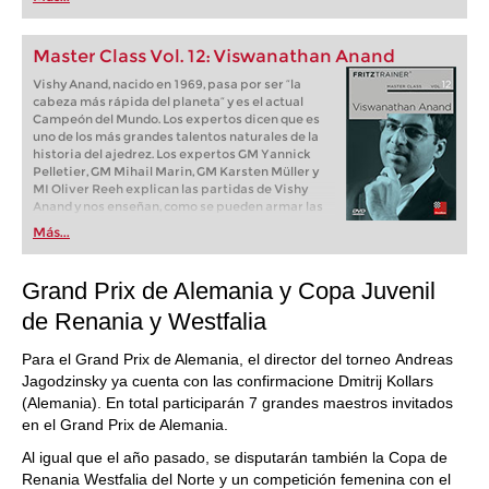
Master Class Vol. 12: Viswanathan Anand
Vishy Anand, nacido en 1969, pasa por ser “la
cabeza más rápida del planeta“ y es el actual
Campeón del Mundo. Los expertos dicen que es
uno de los más grandes talentos naturales de la
historia del ajedrez. Los expertos GM Yannick
Pelletier, GM Mihail Marin, GM Karsten Müller y
MI Oliver Reeh explican las partidas de Vishy
Anand y nos enseñan, como se pueden armar las
partidas desde un punto de vista estratégico
Más...
para presionar sobre el oponente y para jugar los
finales con la técnica apropiada para ganar la
partida.
Grand Prix de Alemania y Copa Juvenil
de Renania y Westfalia
Para el Grand Prix de Alemania, el director del torneo Andreas
Jagodzinsky ya cuenta con las confirmacione Dmitrij Kollars
(Alemania). En total participarán 7 grandes maestros invitados
en el Grand Prix de Alemania.
Al igual que el año pasado, se disputarán también la Copa de
Renania Westfalia del Norte y un competición femenina con el