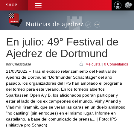
SHOP
TOGGLE
NAVIGATION
Noticias de ajedrez
En julio: 49° Festival de
Ajedrez de Dortmund
por ChessBase
Me gusta!
|
0 Comentarios
21/03/2022 – Tras el exitoso relanzamiento del Festival de
Ajedrez de Dortmund "Dortmunder Schachtage" del año
pasado, los organizadores del IPS han ampliado el programa
del torneo para este verano. En los torneos abiertos
Sparkassen Open A y B, los aficionados podrán participar y
estar al lado de los ex campeones del mundo, Vishy Anand y
Vladimir Kramnik, que se verán las caras en un duelo amistoso
"no castling" (sin enroques) en el mismo lugar. Informe en
castellano, a base del comunicado de prensa... | Foto: IPS
(Initiative pro Schach)