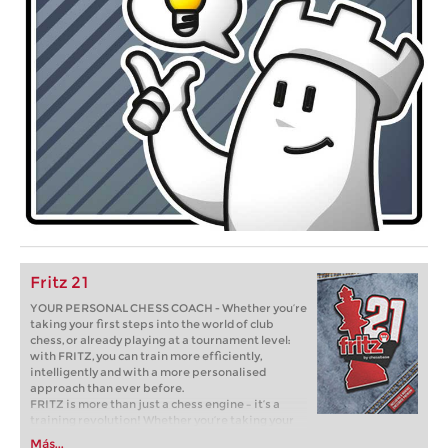
Fritz 21
YOUR PERSONAL CHESS COACH - Whether you’re
taking your first steps into the world of club
chess, or already playing at a tournament level:
with FRITZ, you can train more efficiently,
intelligently and with a more personalised
approach than ever before.
FRITZ is more than just a chess engine – it’s a
training revolution! Whether you’re taking your
first steps into the world of club chess, or already
Más...