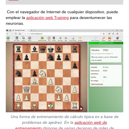
playing at a tournament level: with FRITZ, you can
train more efficiently, intelligently and with a
more personalised approach than ever before.
Con el navegador de Internet de cualquier dispositivo, puede
emplear la
aplicación web Training
para desentumecer las
neuronas.
Una forma de entrenamiento de cálculo típica es a base de
problemas de ajedrez. En la
aplicación web de
entrenamiento
dispone de varias decenas de miles de