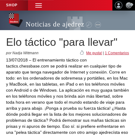
SHOP
TOGGLE
NAVIGATION
Noticias de ajedrez
Elo táctico "para llevar"
por Nadja Wittmann
Me gusta!
|
1 Comentarios
13/07/2018 – El entrenamiento táctico con
tactics.chessbase.com se podrá realizar en cualquier tipo de
aparato que tenga navegador de Internet y conexión. Corre en
todo: en los ordenadores de sobremesa y portátiles, en los Mac
y MacBook, en las tabletas, en iPad o en los teléfonos móviles
con Android o de Windows. La aplicación es muy guapa también
en los teléfonos móviles y nos brinda aún más libertad, sobre
toda hora en verano que todo el mundo estando de viaje para
arriba y para abajo. ¡Ponga a prueba su fuerza táctica! ¿Hasta
dónde podrá llegar en la lista de los mejores solucionadores de
problemas de táctica? Podrá demostrar sus mañas tácticas sin
prisas y ni apuros de tiempo. Eso sí: si prefiere enfrentarse en
una "pelea táctica" directamente con otro amigo ajedrecísta eso