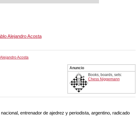
l programa de ajedrez más
Der Spiegel) y ofrece todo lo
cista. La novedad más
 incluye el módulo basado en
eligencia artificial, "Fat
blo Alejandro Acosta
 Alejandro Acosta
Anuncio
Books, boards, sets:
Chess Niggemann
nacional, entrenador de ajedrez y periodista, argentino, radicado