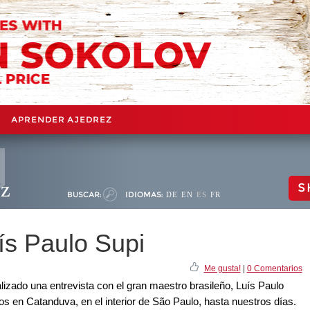
APRENDER AJEDREZ
ez
S
BUSCAR:
IDIOMAS:
DE
EN
ES
FR
ís Paulo Supi
Me gusta!
|
0 Comentarios
lizado una entrevista con el gran maestro brasileño, Luís Paulo
s en Catanduva, en el interior de São Paulo, hasta nuestros días.