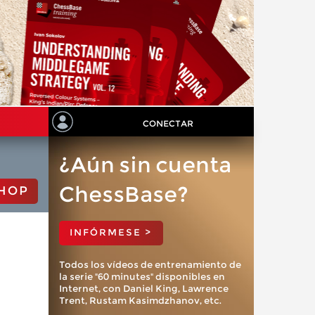
CONECTAR
¿Aún sin cuenta
ChessBase?
HOP
INFÓRMESE >
Todos los vídeos de entrenamiento de
la serie "60 minutes" disponibles en
Internet, con Daniel King, Lawrence
Trent, Rustam Kasimdzhanov, etc.