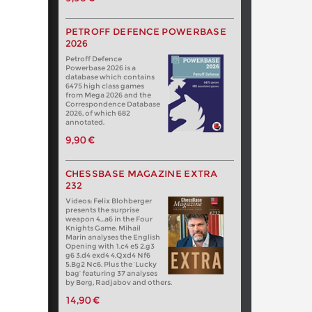
PETROFF DEFENCE POWERBASE
2026
Petroff Defence
Powerbase 2026 is a
database which contains
6475 high class games
from Mega 2026 and the
Correspondence Database
2026, of which 682
annotated.
9,90 €
CHESSBASE MAGAZINE EXTRA
232
Videos: Felix Blohberger
presents the surprise
weapon 4…a6 in the Four
Knights Game. Mihail
Marin analyses the English
Opening with 1.c4 e5 2.g3
g6 3.d4 exd4 4.Qxd4 Nf6
5.Bg2 Nc6. Plus the ‘Lucky
bag’ featuring 37 analyses
by Berg, Radjabov and others.
14,90 €