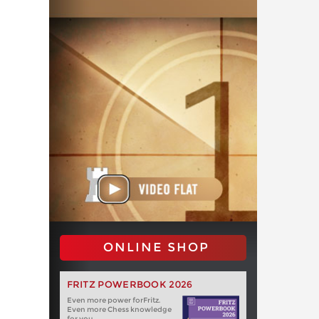
ONLINE SHOP
FRITZ POWERBOOK 2026
Even more power forFritz.
Even more Chess knowledge
for you.