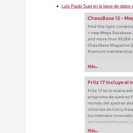
Luís Paulo Supi en la base de datos
ChessBase 15 - Me
Find the right combin
+ new Mega Database 2
and more than 85,000 
ChessBase Magazine (
Premium membership f
Más...
Fritz 17 Incluye e
Fritz 17 es la nueva e
programa de ajedrez Fr
mundo del ajedrez desd
victorias de Garry Kas
los métodos innovado
entrenamiento para ju
profesionales; ajedrez
Más...