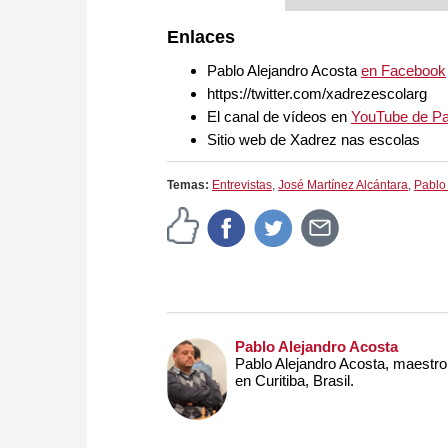
Fritz, etc. Fritz es “e
popular de Alemania” (
Enlaces
que necesita el ajedre
espectacular: Fritz 17
Pablo Alejandro Acosta
en Facebook
una red neuronal de int
https://twitter.com/xadrezescolarg
Fritz".
El canal de vídeos en
YouTube de Pa
Sitio web de Xadrez nas escolas
Temas:
Entrevistas
,
José Martínez Alcántara
,
Pablo
Pablo Alejandro Acosta
Pablo Alejandro Acosta, maestro 
en Curitiba, Brasil.