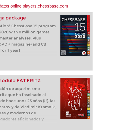
 datos online players.chessbase.com
ga package
ation! ChessBase 15 program
020 with 8 million games
master analyses. Plus
DVD + magazine) and CB
or 1 year!
l módulo FAT FRITZ
dición de aquel mismo
itz que ha fascinado al
e hace unos 25 años (¡!): las
parov y de Vladimir Kramnik;
res y modernos de
gadores aficionados y
 cibernético en el servidor de