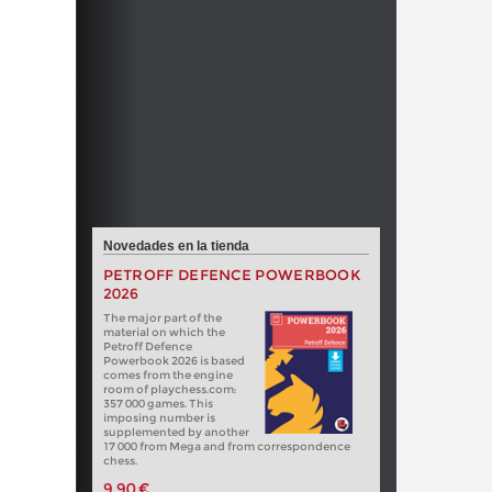
Novedades en la tienda
PETROFF DEFENCE POWERBOOK
2026
The major part of the
material on which the
Petroff Defence
Powerbook 2026 is based
comes from the engine
room of playchess.com:
357 000 games. This
imposing number is
supplemented by another
17 000 from Mega and from correspondence
chess.
9,90 €