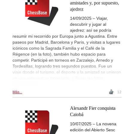
amistades y, por supuesto,
ajedrez
14/09/2025 – Viajar,
descubrir y jugar al
ajedrez: así se podría
resumir mi recorrido por Europa junto a Agustina. Entre
paseos por Madrid, Barcelona y París, y visitas a lugares
icónicos como la Sagrada Familia y el Café de la
Régence (en la foto), también hubo espacio para
competir. Participé en torneos en Zarzalejo, Arnedo y
Tordesillas, logrando tres segundos puestos. Fue un
viaje donde el turismo, el deporte y la amistad se unieron
en una experiencia inolvidable. | Todas las fotos:
Agustina Ruiz
Más...
12
Alexandr Fier conquista
Caiobá
10/07/2025 – La novena
edición del Abierto Sesc