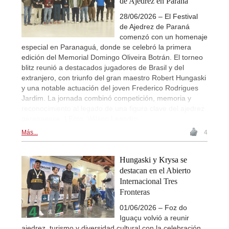
de Ajedrez en Paraná
28/06/2026 – El Festival
de Ajedrez de Paraná
comenzó con un homenaje
especial en Paranaguá, donde se celebró la primera
edición del Memorial Domingo Oliveira Botrán. El torneo
blitz reunió a destacados jugadores de Brasil y del
extranjero, con triunfo del gran maestro Robert Hungaski
y una notable actuación del joven Frederico Rodrigues
Jardim. La jornada combinó competición, memoria y
reconocimiento al legado de una figura clave del ajedrez
paranaense. | Foto: Wilson Leandro
Más...
4
Hungaski y Krysa se
destacan en el Abierto
Internacional Tres
Fronteras
01/06/2026 – Foz do
Iguaçu volvió a reunir
ajedrez, turismo y diversidad cultural con la celebración