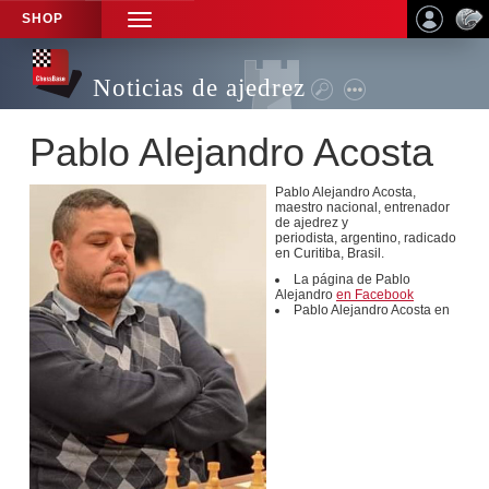
SHOP
TOGGLE
NAVIGATION
Noticias de ajedrez
Pablo Alejandro Acosta
Pablo Alejandro Acosta,
maestro nacional, entrenador
de ajedrez y
periodista, argentino, radicado
en Curitiba, Brasil.
La página de Pablo
Alejandro
en Facebook
Pablo Alejandro Acosta en