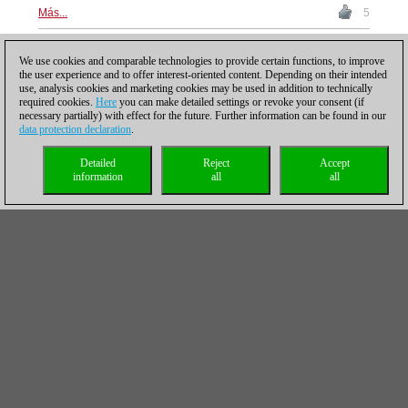
Más...
5
We use cookies and comparable technologies to provide certain functions, to improve
the user experience and to offer interest-oriented content. Depending on their intended
Posting: 19 - 36
use, analysis cookies and marketing cookies may be used in addition to technically
Jaime Sunye Neto, el Rey
required cookies.
Here
you can make detailed settings or revoke your consent (if
necessary partially) with effect for the future. Further information can be found in our
del Mercosur
data protection declaration
.
27/02/2024 – Con más de
Detailed
Reject
Accept
60 participantes, finalizo la
information
all
all
tercera edición del Abierto
“Tres Fronteras”, realizado
en el Hotel AVM de Foz do
Iguaçu, como siempre con el apoyo de la central
hidroeléctrica ITAIPU Binacional, que está situada entre
las ciudades de Ciudad del Este y Foz do Iguaçu, sobre
el río Paraná. En gran número, los jugadores de Brasil,
Argentina y Paraguay se anotaron para ser parte de otro
torneo histórico en la triple frontera. | Foto: Samara
Cubas
Más...
10