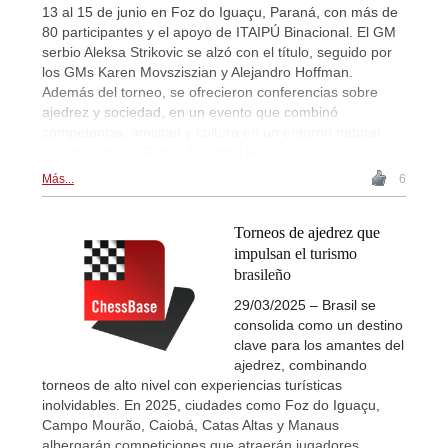
13 al 15 de junio en Foz do Iguaçu, Paraná, con más de
80 participantes y el apoyo de ITAIPÚ Binacional. El GM
serbio Aleksa Strikovic se alzó con el título, seguido por
los GMs Karen Movsziszian y Alejandro Hoffman.
Además del torneo, se ofrecieron conferencias sobre
ajedrez y sociedad, en un evento que combinó
competencia, amistad y cultura en un entorno natural
incomparable. | Fotos: Agustina Ruiz
Más...
6
Torneos de ajedrez que
impulsan el turismo
brasileño
29/03/2025 – Brasil se
consolida como un destino
clave para los amantes del
ajedrez, combinando
torneos de alto nivel con experiencias turísticas
inolvidables. En 2025, ciudades como Foz do Iguaçu,
Campo Mourão, Caiobá, Catas Altas y Manaus
albergarán competiciones que atraerán jugadores