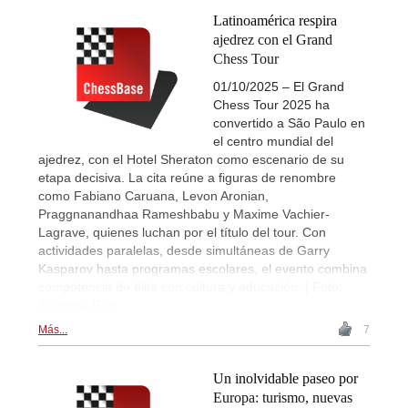
Latinoamérica respira
ajedrez con el Grand
Chess Tour
01/10/2025 – El Grand
Chess Tour 2025 ha
convertido a São Paulo en
el centro mundial del
ajedrez, con el Hotel Sheraton como escenario de su
etapa decisiva. La cita reúne a figuras de renombre
como Fabiano Caruana, Levon Aronian,
Praggnanandhaa Rameshbabu y Maxime Vachier-
Lagrave, quienes luchan por el título del tour. Con
actividades paralelas, desde simultáneas de Garry
Kasparov hasta programas escolares, el evento combina
competencia de élite con cultura y educación. | Foto:
Agustina Ruiz
Más...
7
Un inolvidable paseo por
Europa: turismo, nuevas