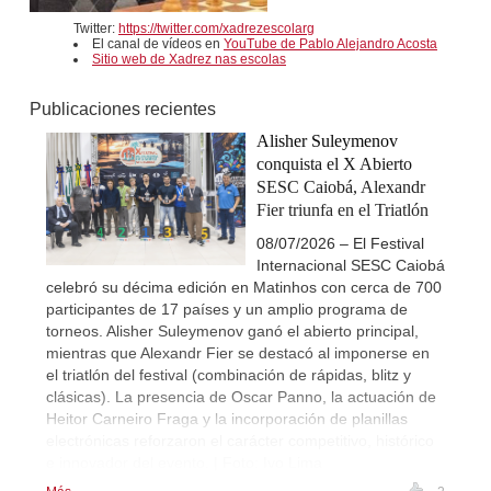
Twitter:
https://twitter.com/xadrezescolarg
El canal de vídeos en
YouTube de Pablo Alejandro Acosta
Sitio web de Xadrez nas escolas
Publicaciones recientes
Alisher Suleymenov
conquista el X Abierto
SESC Caiobá, Alexandr
Fier triunfa en el Triatlón
08/07/2026 – El Festival
Internacional SESC Caiobá
celebró su décima edición en Matinhos con cerca de 700
participantes de 17 países y un amplio programa de
torneos. Alisher Suleymenov ganó el abierto principal,
mientras que Alexandr Fier se destacó al imponerse en
el triatlón del festival (combinación de rápidas, blitz y
clásicas). La presencia de Oscar Panno, la actuación de
Heitor Carneiro Fraga y la incorporación de planillas
electrónicas reforzaron el carácter competitivo, histórico
e innovador del evento. | Foto: Ivo Lima