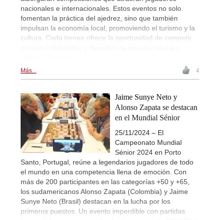
nacionales e internacionales. Estos eventos no solo
fomentan la práctica del ajedrez, sino que también
impulsan la economía local, promoviendo el turismo y la
cultura. Cada torneo ofrece la oportunidad de competir,
mejorar habilidades y descubrir la riqueza natural y
cultural del país.
Más...
4
Jaime Sunye Neto y
Alonso Zapata se destacan
en el Mundial Sénior
25/11/2024 – El
Campeonato Mundial
Sénior 2024 en Porto
Santo, Portugal, reúne a legendarios jugadores de todo
el mundo en una competencia llena de emoción. Con
más de 200 participantes en las categorías +50 y +65,
los sudamericanos Alonso Zapata (Colombia) y Jaime
Sunye Neto (Brasil) destacan en la lucha por los
primeros puestos. Un evento imperdible con partidas