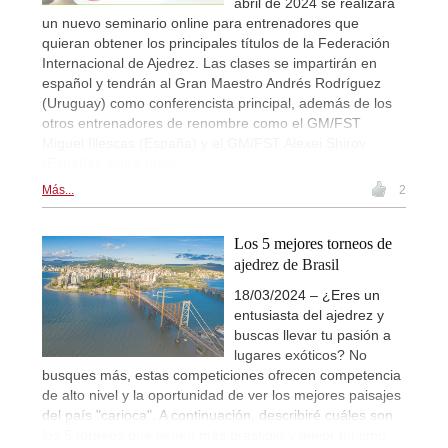
abril de 2024 se realizará
un nuevo seminario online para entrenadores que
quieran obtener los principales títulos de la Federación
Internacional de Ajedrez. Las clases se impartirán en
español y tendrán al Gran Maestro Andrés Rodríguez
(Uruguay) como conferencista principal, además de los
otros entrenadores de renombre como el GM/FST
Miguel Illescas (España) y el GM/FST Alexei Shirov
(España), entre otros.
Más...
2
Los 5 mejores torneos de
ajedrez de Brasil
18/03/2024 – ¿Eres un
entusiasta del ajedrez y
buscas llevar tu pasión a
lugares exóticos? No
busques más, estas competiciones ofrecen competencia
de alto nivel y la oportunidad de ver los mejores paisajes
del país "carioca". A continuación, describiré cuáles son
los 5 torneos que tienen más prestigio y mejor turismo.