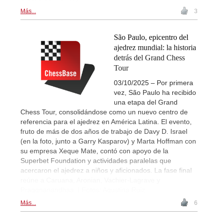
Más...
3
São Paulo, epicentro del
ajedrez mundial: la historia
detrás del Grand Chess
Tour
03/10/2025 – Por primera
vez, São Paulo ha recibido
una etapa del Grand
Chess Tour, consolidándose como un nuevo centro de
referencia para el ajedrez en América Latina. El evento,
fruto de más de dos años de trabajo de Davy D. Israel
(en la foto, junto a Garry Kasparov) y Marta Hoffman con
su empresa Xeque Mate, contó con apoyo de la
Superbet Foundation y actividades paralelas que
acercaron el ajedrez a niños y aficionados. La fase final
reúne a Caruana, Aronian, Vachier-Lagrave y
Praggnanandhaa. | Fotos: Agustina Ruiz
Más...
6