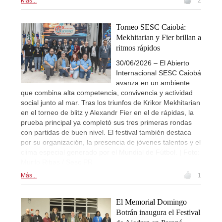
Más...
2
Torneo SESC Caiobá:
Mekhitarian y Fier brillan a
ritmos rápidos
30/06/2026 – El Abierto
Internacional SESC Caiobá
avanza en un ambiente
que combina alta competencia, convivencia y actividad
social junto al mar. Tras los triunfos de Krikor Mekhitarian
en el torneo de blitz y Alexandr Fier en el de rápidas, la
prueba principal ya completó sus tres primeras rondas
con partidas de buen nivel. El festival también destaca
por su organización, la presencia de jóvenes talentos y el
clima especial generado por el Mundial de Fútbol. | Foto:
Murilo Ribas / Sesc PR
Más...
1
El Memorial Domingo
Botrán inaugura el Festival