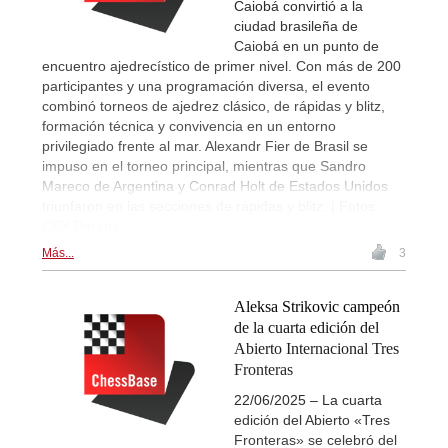
Caiobá convirtió a la
ciudad brasileña de
Caiobá en un punto de
encuentro ajedrecístico de primer nivel. Con más de 200
participantes y una programación diversa, el evento
combinó torneos de ajedrez clásico, de rápidas y blitz,
formación técnica y convivencia en un entorno
privilegiado frente al mar. Alexandr Fier de Brasil se
impuso en el torneo principal, mientras que Sandro
Mareco de Argentina y Conrad Holt de Estados Unidos
triunfaron en las secciones de rápidas y blitz. | Fotos:
CEX Paraná
Más...
3
Aleksa Strikovic campeón
de la cuarta edición del
Abierto Internacional Tres
Fronteras
22/06/2025 – La cuarta
edición del Abierto «Tres
Fronteras» se celebró del