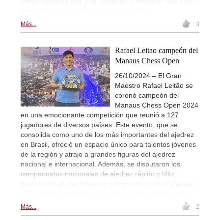
transmitidas en vivo y un fondo de premios de €42,500. |
Fotos: Federación Portuguesa de Ajedrez
Más...
3
Rafael Leitao campeón del
Manaus Chess Open
26/10/2024 – El Gran
Maestro Rafael Leitão se
coronó campeón del
Manaus Chess Open 2024
en una emocionante competición que reunió a 127
jugadores de diversos países. Este evento, que se
consolida como uno de los más importantes del ajedrez
en Brasil, ofreció un espacio único para talentos jóvenes
de la región y atrajo a grandes figuras del ajedrez
nacional e internacional. Además, se disputaron los
campeonatos nacionales de ajedrez rápido y blitz,
destacando el crecimiento y compromiso con el ajedrez
en la región norte del país. | Fotos: Organización oficial
Más...
2