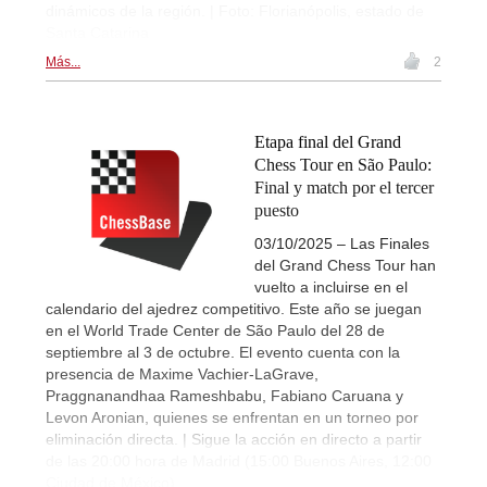
dinámicos de la región. | Foto: Florianópolis, estado de
Santa Catarina
Más...
2
Etapa final del Grand
Chess Tour en São Paulo:
Final y match por el tercer
puesto
03/10/2025 – Las Finales
del Grand Chess Tour han
vuelto a incluirse en el
calendario del ajedrez competitivo. Este año se juegan
en el World Trade Center de São Paulo del 28 de
septiembre al 3 de octubre. El evento cuenta con la
presencia de Maxime Vachier-LaGrave,
Praggnanandhaa Rameshbabu, Fabiano Caruana y
Levon Aronian, quienes se enfrentan en un torneo por
eliminación directa. | Sigue la acción en directo a partir
de las 20:00 hora de Madrid (15:00 Buenos Aires, 12:00
Ciudad de México).