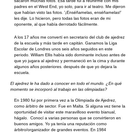
sacaron muchas fotos. Esa tarde fui a reunirme con mis
padres en el West End, yo solo, para ir al teatro. Me dijeron
que habían visto las fotos. '¡Enséñamelas, enséñamelas!'
les dije. Lo hicieron, pero todas las fotos eran de mi
oponente, al que había derrotado fácilmente.
A los 17 años me convertí en secretario del club de ajedrez
de la escuela y más tarde en capitán. Ganamos la Liga
Escolar de Londres unos seis años seguidos en este
periodo. William Ellis había sido dominante incluso antes de
que yo jugara al ajedrez y permaneció en la cima y durante
algunos años posteriores. después de que yo dejara la
escuela.
El ajedrez le ha dado a conocer en todo el mundo. ¿En qué
momento se incorporó al trabajo en las olimpiadas?
En 1980 fui por primera vez a la Olimpiada de Ajedrez,
como árbitro de sector. Fue en Malta. Si alguna vez tiene la
oportunidad de visitar este maravilloso evento bianual,
hágalo. Conocí a varias personas que se convirtieron en
buenos amigos. Yo ya tenía una reputación como
árbitro/organizador de grandes eventos. En 1984