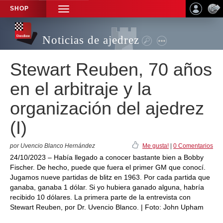
SHOP
TOGGLE
NAVIGATION
Noticias de ajedrez
Stewart Reuben, 70 años
en el arbitraje y la
organización del ajedrez
(I)
por Uvencio Blanco Hernández
Me gusta!
|
0 Comentarios
24/10/2023 – Había llegado a conocer bastante bien a Bobby
Fischer. De hecho, puede que fuera el primer GM que conocí.
Jugamos nueve partidas de blitz en 1963. Por cada partida que
ganaba, ganaba 1 dólar. Si yo hubiera ganado alguna, habría
recibido 10 dólares. La primera parte de la entrevista con
Stewart Reuben, por Dr. Uvencio Blanco. | Foto: John Upham