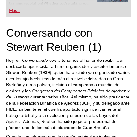
training revolution! Whether you’re taking your
first steps into the world of club chess, or already
Más...
playing at a tournament level: with FRITZ, you can
train more efficiently, intelligently and with a
more personalised approach than ever before.
Conversando con
Stewart Reuben (1)
Hoy, en
Conversando con…
tenemos el honor de recibir a un
destacado ajedrecista, árbitro, organizador y escritor británico:
Stewart Reuben (1939); quien ha oficiado y/u organizado varios
eventos ajedrecísticos de más alto nivel celebrados en Gran
Bretaña y otros países; incluido el campeonato mundial de
ajedrez y los
Congresos del Campeonato Británico de Ajedrez y
de Hastings
durante varios años. Así mismo, ha sido presidente
de la Federación Británica de Ajedrez (BCF) y su delegado ante
FIDE; ambiente en el que ha aportado significativamente al
trabajo arbitral y a la evolución y difusión de las Leyes del
Ajedrez. Además, Reuben ha sido jugador profesional de
póquer, uno de los más destacados de Gran Bretaña.
Cumplo con informar que, la versión original en inglés es