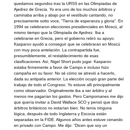
quedamos segundos tras la URSS en las Olimpiadas de
Ajedrez de Grecia. Yo era uno de los muchos árbitros y
caminaba arriba y abajo por el vestíbulo cantando, no
precisamente sotto voce, "Tierra de esperanza y gloria". En
1994 se celebraron elecciones presidenciales en Moscú, al
mismo tiempo que la Olimpiada de Ajedrez. Iba a
celebrarse en Grecia, pero el gobierno retiró su apoyo.
Kasparov ayudó a conseguir que se celebraran en Moscú
con muy poca antelación. La contrapartida fue,
presumiblemente, el restablecimiento de esas
clasificaciones. Así, Nigel Short pudo jugar. Kasparov
estaba firmemente a favor de Campo e incluso hizo
campaña en su favor. No sé cómo se atrevió a hacerlo,
dada su antipatía anterior. La elección ocupó gran parte del
trabajo de todo el Congreso. Yo estuve allí principalmente
como observador. Originalmente iba a ser árbitro y al
menos me pagarían los gastos. Pero Campomanes me dijo
que quería invitar a David Wallace SCO y pensó que dos
árbitros británicos no estarían bien. No tenía ninguna
lógica, después de todo Inglaterra y Escocia están
separadas en la FIDE. Algunos años antes estuve cenando
en privado con Campo. Me dijo: "Dicen que soy un