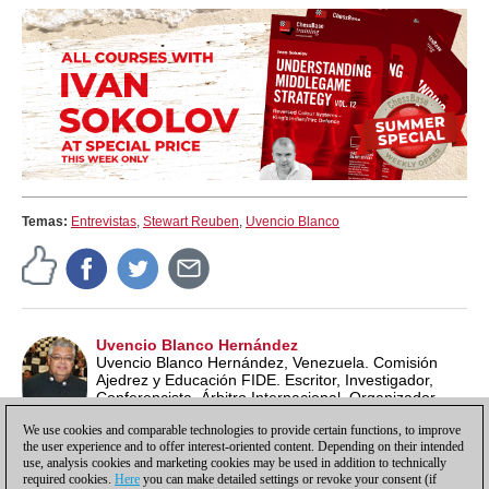
Temas:
Entrevistas
,
Stewart Reuben
,
Uvencio Blanco
Uvencio Blanco Hernández
Uvencio Blanco Hernández, Venezuela. Comisión
Ajedrez y Educación FIDE. Escritor, Investigador,
Conferencista, Árbitro Internacional, Organizador
Internacional, Entrenador, Profesor de Ajedrez ECU y
We use cookies and comparable technologies to provide certain functions, to improve
Lead School Instructor FIDE.
the user experience and to offer interest-oriented content. Depending on their intended
use, analysis cookies and marketing cookies may be used in addition to technically
required cookies.
Here
you can make detailed settings or revoke your consent (if