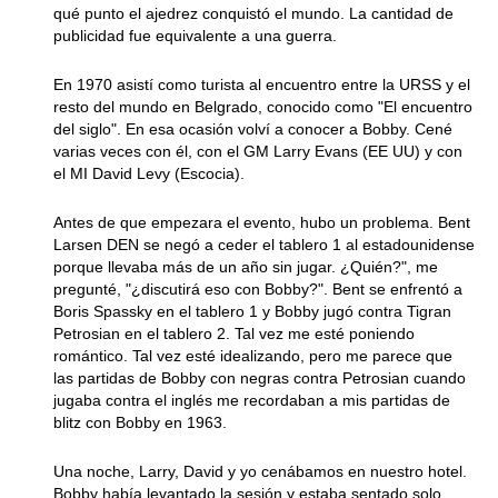
qué punto el ajedrez conquistó el mundo. La cantidad de
publicidad fue equivalente a una guerra.
En 1970 asistí como turista al encuentro entre la URSS y el
resto del mundo en Belgrado, conocido como "El encuentro
del siglo". En esa ocasión volví a conocer a Bobby. Cené
varias veces con él, con el GM Larry Evans (EE UU) y con
el MI David Levy (Escocia).
Antes de que empezara el evento, hubo un problema. Bent
Larsen DEN se negó a ceder el tablero 1 al estadounidense
porque llevaba más de un año sin jugar. ¿Quién?", me
pregunté, "¿discutirá eso con Bobby?". Bent se enfrentó a
Boris Spassky en el tablero 1 y Bobby jugó contra Tigran
Petrosian en el tablero 2. Tal vez me esté poniendo
romántico. Tal vez esté idealizando, pero me parece que
las partidas de Bobby con negras contra Petrosian cuando
jugaba contra el inglés me recordaban a mis partidas de
blitz con Bobby en 1963.
Una noche, Larry, David y yo cenábamos en nuestro hotel.
Bobby había levantado la sesión y estaba sentado solo,