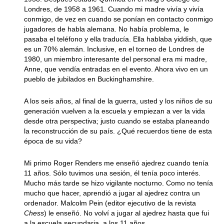
Londres, de 1958 a 1961. Cuando mi madre vivía y vivía
conmigo, de vez en cuando se ponían en contacto conmigo
jugadores de habla alemana. No había problema, le
pasaba el teléfono y ella traducía. Ella hablaba yiddish, que
es un 70% alemán. Inclusive, en el torneo de Londres de
1980, un miembro interesante del personal era mi madre,
Anne, que vendía entradas en el evento. Ahora vivo en un
pueblo de jubilados en Buckinghamshire.
A los seis años, al final de la guerra, usted y los niños de su
generación vuelven a la escuela y empiezan a ver la vida
desde otra perspectiva; justo cuando se estaba planeando
la reconstrucción de su país. ¿Qué recuerdos tiene de esta
época de su vida?
Mi primo Roger Renders me enseñó ajedrez cuando tenía
11 años. Sólo tuvimos una sesión, él tenía poco interés.
Mucho más tarde se hizo vigilante nocturno. Como no tenía
mucho que hacer, aprendió a jugar al ajedrez contra un
ordenador. Malcolm Pein (editor ejecutivo de la revista
Chess
) le enseñó. No volví a jugar al ajedrez hasta que fui
a la escuela secundaria, a los 11 años.