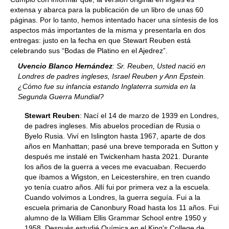
extensa y abarca para la publicación de un libro de unas 60
páginas. Por lo tanto, hemos intentado hacer una síntesis de los
aspectos más importantes de la misma y presentarla en dos
entregas: justo en la fecha en que Stewart Reuben está
celebrando sus “Bodas de Platino en el Ajedrez”.
Uvencio Blanco Hernández
: Sr. Reuben, Usted nació en
Londres de padres ingleses, Israel Reuben y Ann Epstein.
¿Cómo fue su infancia estando Inglaterra sumida en la
Segunda Guerra Mundial?
Stewart Reuben
: Nací el 14 de marzo de 1939 en Londres,
de padres ingleses. Mis abuelos procedían de Rusia o
Byelo Rusia. Viví en Islington hasta 1967, aparte de dos
años en Manhattan; pasé una breve temporada en Sutton y
después me instalé en Twickenham hasta 2021. Durante
los años de la guerra a veces me evacuaban. Recuerdo
que íbamos a Wigston, en Leicestershire, en tren cuando
yo tenía cuatro años. Allí fui por primera vez a la escuela.
Cuando volvimos a Londres, la guerra seguía. Fui a la
escuela primaria de Canonbury Road hasta los 11 años. Fui
alumno de la William Ellis Grammar School entre 1950 y
1958. Después estudié Química en el King's College de