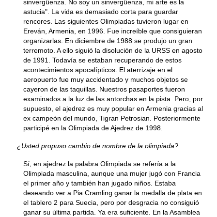
sinvergüenza. No soy un sinvergüenza, mi arte es la
astucia". La vida es demasiado corta para guardar
rencores. Las siguientes Olimpiadas tuvieron lugar en
Ereván, Armenia, en 1996. Fue increíble que consiguieran
organizarlas. En diciembre de 1988 se produjo un gran
terremoto. A ello siguió la disolución de la URSS en agosto
de 1991. Todavía se estaban recuperando de estos
acontecimientos apocalípticos. El aterrizaje en el
aeropuerto fue muy accidentado y muchos objetos se
cayeron de las taquillas. Nuestros pasaportes fueron
examinados a la luz de las antorchas en la pista. Pero, por
supuesto, el ajedrez es muy popular en Armenia gracias al
ex campeón del mundo, Tigran Petrosian. Posteriormente
participé en la Olimpiada de Ajedrez de 1998.
¿Usted propuso cambio de nombre de la olimpiada?
Sí, en ajedrez la palabra Olimpiada se refería a la
Olimpiada masculina, aunque una mujer jugó con Francia
el primer año y también han jugado niños. Estaba
deseando ver a Pia Cramling ganar la medalla de plata en
el tablero 2 para Suecia, pero por desgracia no consiguió
ganar su última partida. Ya era suficiente. En la Asamblea