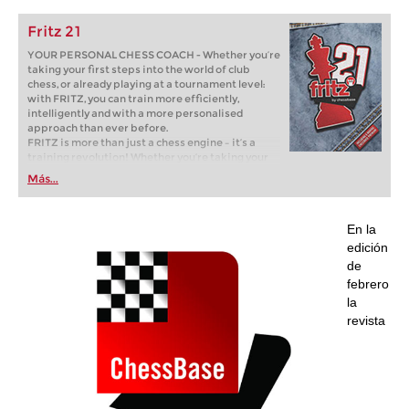
Fritz 21
YOUR PERSONAL CHESS COACH - Whether you’re
taking your first steps into the world of club
chess, or already playing at a tournament level:
with FRITZ, you can train more efficiently,
intelligently and with a more personalised
approach than ever before.
FRITZ is more than just a chess engine – it’s a
training revolution! Whether you’re taking your
first steps into the world of club chess, or already
Más...
playing at a tournament level: with FRITZ, you can
train more efficiently, intelligently and with a
more personalised approach than ever before.
En la
edición
de
febrero
la
revista