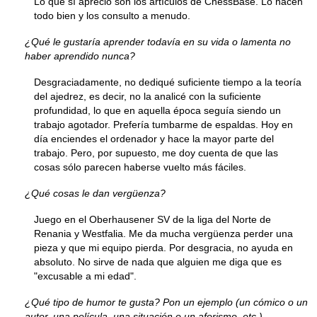
Lo que sí aprecio son los artículos de ChessBase. Lo hacen
todo bien y los consulto a menudo.
¿Qué le gustaría aprender todavía en su vida o lamenta no
haber aprendido nunca?
Desgraciadamente, no dediqué suficiente tiempo a la teoría
del ajedrez, es decir, no la analicé con la suficiente
profundidad, lo que en aquella época seguía siendo un
trabajo agotador. Prefería tumbarme de espaldas. Hoy en
día enciendes el ordenador y hace la mayor parte del
trabajo. Pero, por supuesto, me doy cuenta de que las
cosas sólo parecen haberse vuelto más fáciles.
¿Qué cosas le dan vergüenza?
Juego en el Oberhausener SV de la liga del Norte de
Renania y Westfalia. Me da mucha vergüenza perder una
pieza y que mi equipo pierda. Por desgracia, no ayuda en
absoluto. No sirve de nada que alguien me diga que es
"excusable a mi edad".
¿Qué tipo de humor te gusta? Pon un ejemplo (un cómico o un
autor, una película, una situación o un aforismo, etc.).