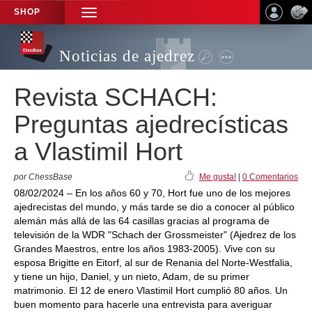
SHOP
TOGGLE
NAVIGATION
Noticias de ajedrez
Revista SCHACH:
Preguntas ajedrecísticas
a Vlastimil Hort
por ChessBase
Me gusta!
|
0 Comentarios
08/02/2024 – En los años 60 y 70, Hort fue uno de los mejores
ajedrecistas del mundo, y más tarde se dio a conocer al público
alemán más allá de las 64 casillas gracias al programa de
televisión de la WDR "Schach der Grossmeister" (Ajedrez de los
Grandes Maestros, entre los años 1983-2005). Vive con su
esposa Brigitte en Eitorf, al sur de Renania del Norte-Westfalia,
y tiene un hijo, Daniel, y un nieto, Adam, de su primer
matrimonio. El 12 de enero Vlastimil Hort cumplió 80 años. Un
buen momento para hacerle una entrevista para averiguar