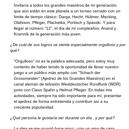
Invitaría a todos los grandes maestros de mi generación
que aún están en este planeta a un torneo cerrado con un
límite de tiempo clásico: Darga, Hecht, Hübner, Mecking,
Olafsson, Pfleger, Plachetka, Portisch y Spasski. Y para
llegar al número "12", el día de mi cumpleaños, Anand y
Kramnik de la generación más joven.
¿De cuál de sus logros se siente especialmente orgulloso y por
qué?
"Orgulloso" no es la palabra adecuada, pero estoy muy
contento de haber tenido la oportunidad de llevar nuestro
juego a un público más amplio con "Schach der
Grossmeister" (Ajedrez de los Grandes Maestros) en el
canal alemán de telvisión Westdeutscher Rundfunk (WDR)
junto con Claus Spahn y Helmut Pfleger. En todas mis
actividades, siempre ha sido importante para mí, presentar
el ajedrez de forma entretenida y contribuir así a su
creciente popularidad.
¿Qué persona le gustaría ser durante un día , y por qué?
La idea se me ocurrió hace poco: ¡con un ama de casa