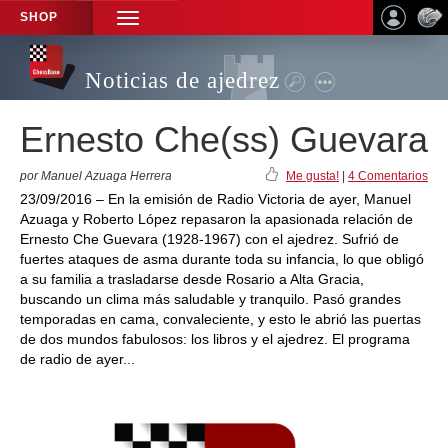
SHOP
TOGGLE
NAVIGATION
Noticias de ajedrez
Ernesto Che(ss) Guevara
por Manuel Azuaga Herrera
Me gusta!
|
4 Comentarios
23/09/2016 – En la emisión de Radio Victoria de ayer, Manuel
Azuaga y Roberto López repasaron la apasionada relación de
Ernesto Che Guevara (1928-1967) con el ajedrez. Sufrió de
fuertes ataques de asma durante toda su infancia, lo que obligó
a su familia a trasladarse desde Rosario a Alta Gracia,
buscando un clima más saludable y tranquilo. Pasó grandes
temporadas en cama, convaleciente, y esto le abrió las puertas
de dos mundos fabulosos: los libros y el ajedrez. El programa
de radio de ayer...