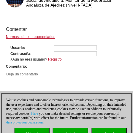
Social de Andalucía. Monitor de la Federación
Andaluza de Ajedrez (Nivel I-FADA)
Comentar
Normas sobre los comentarios
Usuario
Contraseña
¿Aún no eres usuario?
Registro
Comentario
We use cookies and comparable technologies to provide certain functions, to improve
the user experience and to offer interest-oriented content. Depending on their intended
use, analysis cookies and marketing cookies may be used in addition to technically
required cookies.
Here
you can make detailed settings or revoke your consent (if
necessary partially) with effect for the future. Further information can be found in our
data protection declaration
.
Política de privacidad
|
Pie de imprenta
|
Para contactar
|
Cookies Management
|