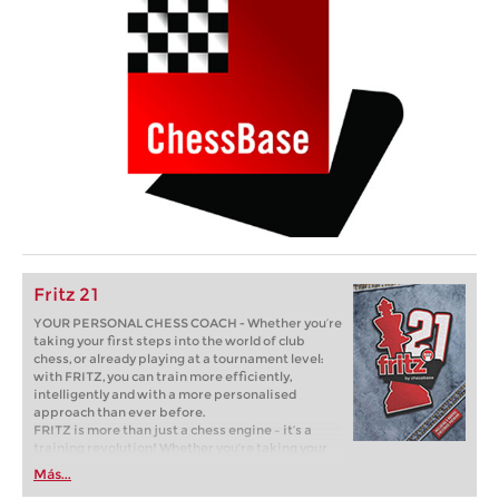
Fritz 21
YOUR PERSONAL CHESS COACH - Whether you’re
taking your first steps into the world of club
chess, or already playing at a tournament level:
with FRITZ, you can train more efficiently,
intelligently and with a more personalised
approach than ever before.
FRITZ is more than just a chess engine – it’s a
training revolution! Whether you’re taking your
first steps into the world of club chess, or already
Más...
playing at a tournament level: with FRITZ, you can