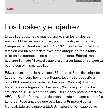
training revolution! Whether you’re taking your
first steps into the world of club chess, or already
Más...
playing at a tournament level: with FRITZ, you can
train more efficiently, intelligently and with a
more personalised approach than ever before.
Los Lasker y el ajedrez
El apellido Lasker sale más de una vez en los anales del
ajedrez. El Lasker más famoso, por supuesto, es Emanuel,
Campeón del Mundo entre 1894 y 1921. Su hermano Berthold
también era un ajedrecista excelente aunque no tenía tanto
éxito en los torneos como su hermano menor, Eduard, más
adelante llamado "Edward", que era el tercer jugador de ajedrez
bueno con el mismo apellido.
Edward Lasker nació hoy hace 131 años, el 3 de diciembre de
1885 en Kempen, hoy en día Kepno. Es un sitio pequeño a
unos 80 kilómetros al este de Breslavia (Wroclaw). Estudió
Matemáticas e Ingeniería Breslavia (Wroclaw) y terminó los
estudios en 1910. A partir del año 1911 trabaja para la empresa
AEG en Berlín. Por razones de trabajo, más adelante se mudó a
Londres. Poco antes de que estallase la Primera Guerra
Mundial, Edward emigró a EE.UU. Trabajó en Chicago como