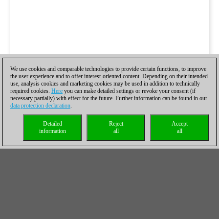
We use cookies and comparable technologies to provide certain functions, to improve
the user experience and to offer interest-oriented content. Depending on their intended
use, analysis cookies and marketing cookies may be used in addition to technically
required cookies.
Here
you can make detailed settings or revoke your consent (if
necessary partially) with effect for the future. Further information can be found in our
data protection declaration
.
Detailed
Reject
Accept
information
all
all