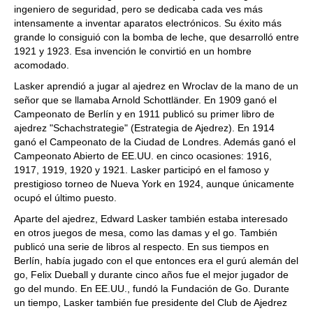
ingeniero de seguridad, pero se dedicaba cada ves más
intensamente a inventar aparatos electrónicos. Su éxito más
grande lo consiguió con la bomba de leche, que desarrolló entre
1921 y 1923. Esa invención le convirtió en un hombre
acomodado.
Lasker aprendió a jugar al ajedrez en Wroclav de la mano de un
señor que se llamaba Arnold Schottländer. En 1909 ganó el
Campeonato de Berlín y en 1911 publicó su primer libro de
ajedrez "Schachstrategie" (Estrategia de Ajedrez). En 1914
ganó el Campeonato de la Ciudad de Londres. Además ganó el
Campeonato Abierto de EE.UU. en cinco ocasiones: 1916,
1917, 1919, 1920 y 1921. Lasker participó en el famoso y
prestigioso torneo de Nueva York en 1924, aunque únicamente
ocupó el último puesto.
Aparte del ajedrez, Edward Lasker también estaba interesado
en otros juegos de mesa, como las damas y el go. También
publicó una serie de libros al respecto. En sus tiempos en
Berlín, había jugado con el que entonces era el gurú alemán del
go, Felix Dueball y durante cinco años fue el mejor jugador de
go del mundo. En EE.UU., fundó la Fundación de Go. Durante
un tiempo, Lasker también fue presidente del Club de Ajedrez