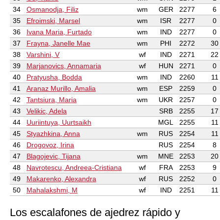
34
Osmanodja, Filiz
wm
GER
2277
6
35
Efroimski, Marsel
wm
ISR
2277
0
36
Ivana Maria, Furtado
wm
IND
2277
0
37
Frayna, Janelle Mae
wm
PHI
2272
30
38
Varshini, V
wf
IND
2271
22
39
Marjanovics, Annamaria
wf
HUN
2271
0
40
Pratyusha, Bodda
wm
IND
2260
11
41
Aranaz Murillo, Amalia
wm
ESP
2259
0
42
Tantsiura, Maria
wm
UKR
2257
0
43
Velikic, Adela
SRB
2255
17
44
Uuriintuya, Uurtsaikh
MGL
2255
11
45
Styazhkina, Anna
wm
RUS
2254
11
46
Drogovoz, Irina
RUS
2254
8
47
Blagojevic, Tijana
wm
MNE
2253
20
48
Navrotescu, Andreea-Cristiana
wf
FRA
2253
9
49
Makarenko, Alexandra
wf
RUS
2252
0
50
Mahalakshmi, M
wf
IND
2251
11
Los escalafones de ajedrez rápido y