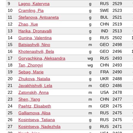
9
Lagno, Kateryna
g
RUS
2529
10
Cramling, Pia
g
SWE
2523
11
Stefanova, Antoaneta
g
BUL
2521
12
Zhao, Xue
g
CHN
2519
13
Harika, Dronavalli
g
IND
2513
14
Gunina, Valentina
g
RUS
2502
15
Batsiashvili, Nino
m
GEO
2498
16
Khotenashvili, Bela
g
GEO
2496
17
Goryachkina, Aleksandra
wg
RUS
2493
18
Tan, Zhongyi
wg
CHN
2493
19
Sebag, Marie
g
FRA
2490
20
Zhukova, Natalia
g
UKR
2488
21
Javakhishvili, Lela
m
GEO
2486
22
Zatonskih, Anna
m
USA
2478
23
Shen, Yang
m
CHN
2477
24
Paehtz, Elisabeth
m
GER
2475
25
Galliamova, Alisa
m
RUS
2475
26
Kosintseva, Tatiana
g
RUS
2475
27
Kosintseva, Nadezhda
g
RUS
2471