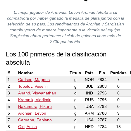
El mejor jugador de Armenia, Levon Aronian felicita a su
compatriota por haber ganado la medalla de plata juntos con la
selección de su país. Los rendimientos de Aronian y Sargissian
contribuyeron de manera importante a la victoria del equipo.
Sargissian ahora pertenece al club de quienes tiene más de
2700 puntos Elo.
Los 100 primeros de la clasificación
absoluta
#
Nombre
Título
País
Elo
Partidas
1
Carlsen, Magnus
g
NOR
2834
7
2
Topalov, Veselin
g
BUL
2803
0
3
Anand, Viswanathan
g
IND
2796
6
4
Kramnik, Vladimir
g
RUS
2796
0
5
Nakamura, Hikaru
g
USA
2793
0
6
Aronian, Levon
g
ARM
2788
9
7
Caruana, Fabiano
g
USA
2787
0
8
Giri, Anish
g
NED
2784
15