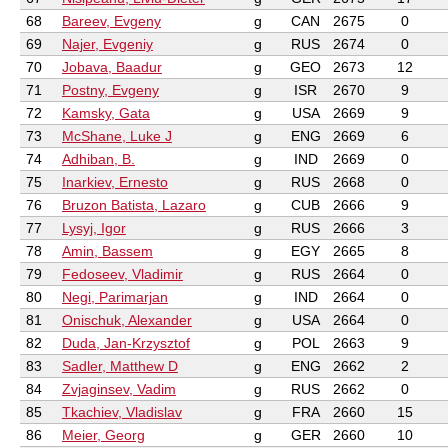
68
Bareev, Evgeny
g
CAN
2675
0
69
Najer, Evgeniy
g
RUS
2674
0
70
Jobava, Baadur
g
GEO
2673
12
71
Postny, Evgeny
g
ISR
2670
9
72
Kamsky, Gata
g
USA
2669
9
73
McShane, Luke J
g
ENG
2669
6
74
Adhiban, B.
g
IND
2669
0
75
Inarkiev, Ernesto
g
RUS
2668
0
76
Bruzon Batista, Lazaro
g
CUB
2666
9
77
Lysyj, Igor
g
RUS
2666
3
78
Amin, Bassem
g
EGY
2665
8
79
Fedoseev, Vladimir
g
RUS
2664
0
80
Negi, Parimarjan
g
IND
2664
0
81
Onischuk, Alexander
g
USA
2664
0
82
Duda, Jan-Krzysztof
g
POL
2663
9
83
Sadler, Matthew D
g
ENG
2662
2
84
Zvjaginsev, Vadim
g
RUS
2662
0
85
Tkachiev, Vladislav
g
FRA
2660
15
86
Meier, Georg
g
GER
2660
10