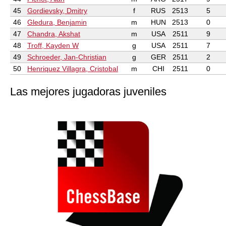
45
Gordievsky, Dmitry
f
RUS
2513
5
46
Gledura, Benjamin
m
HUN
2513
0
47
Chandra, Akshat
m
USA
2511
9
48
Troff, Kayden W
g
USA
2511
7
49
Schroeder, Jan-Christian
g
GER
2511
2
50
Henriquez Villagra, Cristobal
m
CHI
2511
0
Las mejores jugadoras juveniles