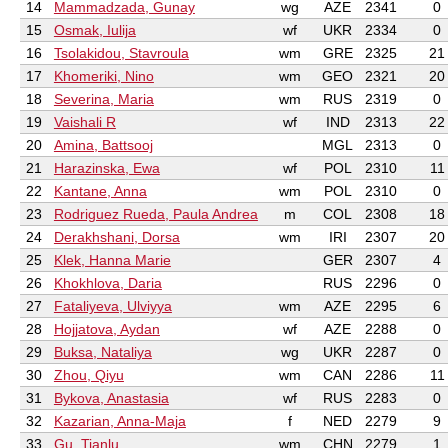
14
Mammadzada, Gunay
wg
AZE
2341
0
15
Osmak, Iulija
wf
UKR
2334
0
16
Tsolakidou, Stavroula
wm
GRE
2325
21
17
Khomeriki, Nino
wm
GEO
2321
20
18
Severina, Maria
wm
RUS
2319
0
19
Vaishali R
wf
IND
2313
22
20
Amina, Battsooj
MGL
2313
0
21
Harazinska, Ewa
wf
POL
2310
11
22
Kantane, Anna
wm
POL
2310
0
23
Rodriguez Rueda, Paula Andrea
m
COL
2308
18
24
Derakhshani, Dorsa
wm
IRI
2307
20
25
Klek, Hanna Marie
GER
2307
4
26
Khokhlova, Daria
RUS
2296
0
27
Fataliyeva, Ulviyya
wm
AZE
2295
6
28
Hojjatova, Aydan
wf
AZE
2288
0
29
Buksa, Nataliya
wg
UKR
2287
0
30
Zhou, Qiyu
wm
CAN
2286
11
31
Bykova, Anastasia
wf
RUS
2283
0
32
Kazarian, Anna-Maja
f
NED
2279
9
33
Gu, Tianlu
wm
CHN
2279
1