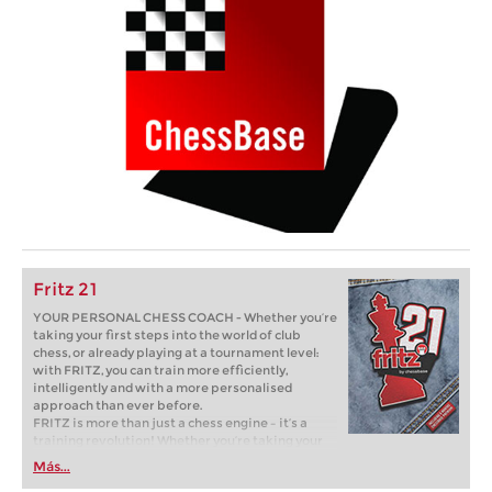
Fritz 21
YOUR PERSONAL CHESS COACH - Whether you’re
taking your first steps into the world of club
chess, or already playing at a tournament level:
with FRITZ, you can train more efficiently,
intelligently and with a more personalised
approach than ever before.
FRITZ is more than just a chess engine – it’s a
training revolution! Whether you’re taking your
first steps into the world of club chess, or already
Más...
playing at a tournament level: with FRITZ, you can