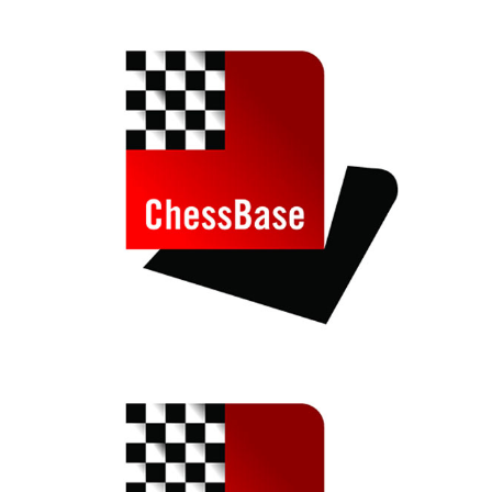
train more efficiently, intelligently and with a
more personalised approach than ever before.