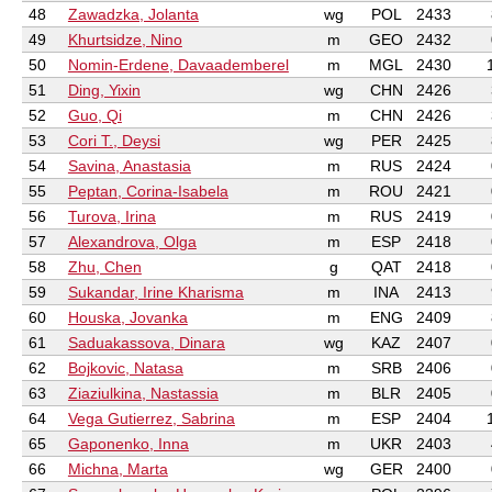
48
Zawadzka, Jolanta
wg
POL
2433
49
Khurtsidze, Nino
m
GEO
2432
50
Nomin-Erdene, Davaademberel
m
MGL
2430
51
Ding, Yixin
wg
CHN
2426
52
Guo, Qi
m
CHN
2426
53
Cori T., Deysi
wg
PER
2425
54
Savina, Anastasia
m
RUS
2424
55
Peptan, Corina-Isabela
m
ROU
2421
56
Turova, Irina
m
RUS
2419
57
Alexandrova, Olga
m
ESP
2418
58
Zhu, Chen
g
QAT
2418
59
Sukandar, Irine Kharisma
m
INA
2413
60
Houska, Jovanka
m
ENG
2409
61
Saduakassova, Dinara
wg
KAZ
2407
62
Bojkovic, Natasa
m
SRB
2406
63
Ziaziulkina, Nastassia
m
BLR
2405
64
Vega Gutierrez, Sabrina
m
ESP
2404
65
Gaponenko, Inna
m
UKR
2403
66
Michna, Marta
wg
GER
2400