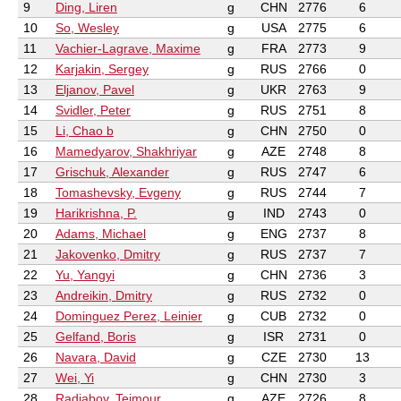
9
Ding, Liren
g
CHN
2776
6
10
So, Wesley
g
USA
2775
6
11
Vachier-Lagrave, Maxime
g
FRA
2773
9
12
Karjakin, Sergey
g
RUS
2766
0
13
Eljanov, Pavel
g
UKR
2763
9
14
Svidler, Peter
g
RUS
2751
8
15
Li, Chao b
g
CHN
2750
0
16
Mamedyarov, Shakhriyar
g
AZE
2748
8
17
Grischuk, Alexander
g
RUS
2747
6
18
Tomashevsky, Evgeny
g
RUS
2744
7
19
Harikrishna, P.
g
IND
2743
0
20
Adams, Michael
g
ENG
2737
8
21
Jakovenko, Dmitry
g
RUS
2737
7
22
Yu, Yangyi
g
CHN
2736
3
23
Andreikin, Dmitry
g
RUS
2732
0
24
Dominguez Perez, Leinier
g
CUB
2732
0
25
Gelfand, Boris
g
ISR
2731
0
26
Navara, David
g
CZE
2730
13
27
Wei, Yi
g
CHN
2730
3
28
Radjabov, Teimour
g
AZE
2726
8