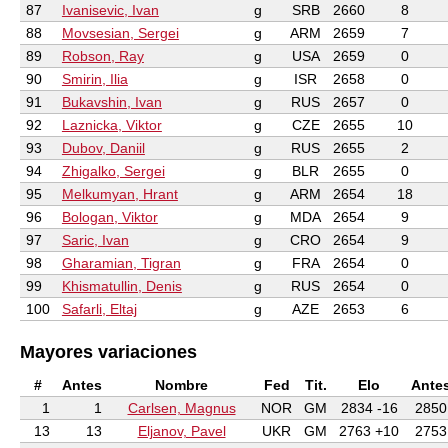
87
Ivanisevic, Ivan
g
SRB
2660
8
88
Movsesian, Sergei
g
ARM
2659
7
89
Robson, Ray
g
USA
2659
0
90
Smirin, Ilia
g
ISR
2658
0
91
Bukavshin, Ivan
g
RUS
2657
0
92
Laznicka, Viktor
g
CZE
2655
10
93
Dubov, Daniil
g
RUS
2655
2
94
Zhigalko, Sergei
g
BLR
2655
0
95
Melkumyan, Hrant
g
ARM
2654
18
96
Bologan, Viktor
g
MDA
2654
9
97
Saric, Ivan
g
CRO
2654
9
98
Gharamian, Tigran
g
FRA
2654
0
99
Khismatullin, Denis
g
RUS
2654
0
100
Safarli, Eltaj
g
AZE
2653
6
Mayores variaciones
#
Antes
Nombre
Fed
Tit.
Elo
Ante
1
1
Carlsen, Magnus
NOR
GM
2834 -16
2850
13
13
Eljanov, Pavel
UKR
GM
2763 +10
2753