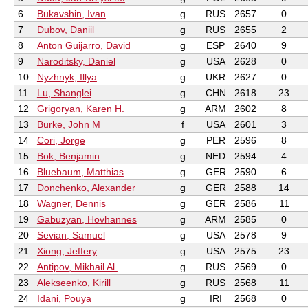
6
Bukavshin, Ivan
g
RUS
2657
0
7
Dubov, Daniil
g
RUS
2655
2
8
Anton Guijarro, David
g
ESP
2640
9
9
Naroditsky, Daniel
g
USA
2628
0
10
Nyzhnyk, Illya
g
UKR
2627
0
11
Lu, Shanglei
g
CHN
2618
23
12
Grigoryan, Karen H.
g
ARM
2602
8
13
Burke, John M
f
USA
2601
3
14
Cori, Jorge
g
PER
2596
8
15
Bok, Benjamin
g
NED
2594
4
16
Bluebaum, Matthias
g
GER
2590
6
17
Donchenko, Alexander
g
GER
2588
14
18
Wagner, Dennis
g
GER
2586
11
19
Gabuzyan, Hovhannes
g
ARM
2585
0
20
Sevian, Samuel
g
USA
2578
9
21
Xiong, Jeffery
g
USA
2575
23
22
Antipov, Mikhail Al.
g
RUS
2569
0
23
Alekseenko, Kirill
g
RUS
2568
11
24
Idani, Pouya
g
IRI
2568
0