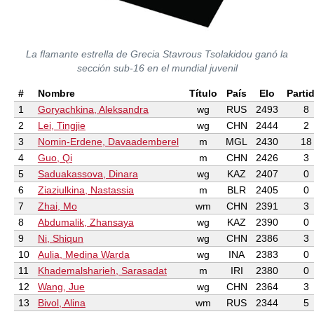
La flamante estrella de Grecia Stavrous Tsolakidou ganó la
sección sub-16 en el mundial juvenil
#
Nombre
Título
País
Elo
Parti
1
Goryachkina, Aleksandra
wg
RUS
2493
8
2
Lei, Tingjie
wg
CHN
2444
2
3
Nomin-Erdene, Davaademberel
m
MGL
2430
18
4
Guo, Qi
m
CHN
2426
3
5
Saduakassova, Dinara
wg
KAZ
2407
0
6
Ziaziulkina, Nastassia
m
BLR
2405
0
7
Zhai, Mo
wm
CHN
2391
3
8
Abdumalik, Zhansaya
wg
KAZ
2390
0
9
Ni, Shiqun
wg
CHN
2386
3
10
Aulia, Medina Warda
wg
INA
2383
0
11
Khademalsharieh, Sarasadat
m
IRI
2380
0
12
Wang, Jue
wg
CHN
2364
3
13
Bivol, Alina
wm
RUS
2344
5