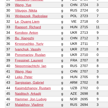
29
Wang, Yue
g
CHN
2724
3
30
Vitiugov, Nikita
g
RUS
2724
0
31
Wojtaszek, Radoslaw
g
POL
2723
7
32
Le, Quang Liem
g
VIE
2718
0
33
Rapport, Richard
g
HUN
2715
11
34
Korobov, Anton
g
UKR
2713
9
35
Bu, Xiangzhi
g
CHN
2712
3
36
Kryvoruchko, Yuriy
g
UKR
2711
7
37
Ivanchuk, Vassily
g
UKR
2710
8
38
Ponomariov, Ruslan
g
UKR
2710
0
39
Fressinet, Laurent
g
FRA
2707
8
40
Nepomniachtchi, Ian
g
RUS
2707
8
41
Wang, Hao
g
CHN
2707
3
42
Leko, Peter
g
HUN
2705
9
43
Sargissian, Gabriel
g
ARM
2702
8
44
Kasimdzhanov, Rustam
g
UZB
2702
0
45
Naiditsch, Arkadij
g
AZE
2698
8
46
Hammer, Jon Ludvig
g
NOR
2695
9
47
Malakhov, Vladimir
g
RUS
2694
3