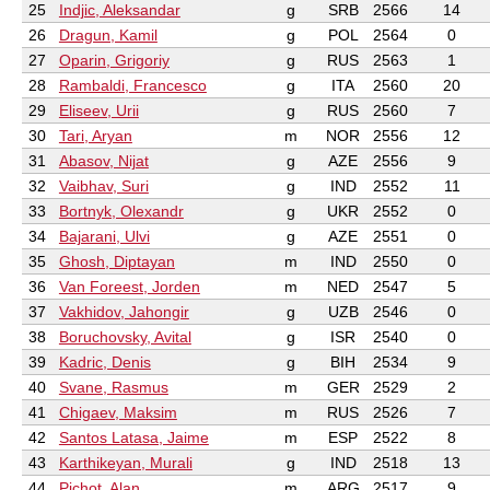
25
Indjic, Aleksandar
g
SRB
2566
14
26
Dragun, Kamil
g
POL
2564
0
27
Oparin, Grigoriy
g
RUS
2563
1
28
Rambaldi, Francesco
g
ITA
2560
20
29
Eliseev, Urii
g
RUS
2560
7
30
Tari, Aryan
m
NOR
2556
12
31
Abasov, Nijat
g
AZE
2556
9
32
Vaibhav, Suri
g
IND
2552
11
33
Bortnyk, Olexandr
g
UKR
2552
0
34
Bajarani, Ulvi
g
AZE
2551
0
35
Ghosh, Diptayan
m
IND
2550
0
36
Van Foreest, Jorden
m
NED
2547
5
37
Vakhidov, Jahongir
g
UZB
2546
0
38
Boruchovsky, Avital
g
ISR
2540
0
39
Kadric, Denis
g
BIH
2534
9
40
Svane, Rasmus
m
GER
2529
2
41
Chigaev, Maksim
m
RUS
2526
7
42
Santos Latasa, Jaime
m
ESP
2522
8
43
Karthikeyan, Murali
g
IND
2518
13
44
Pichot, Alan
m
ARG
2517
9