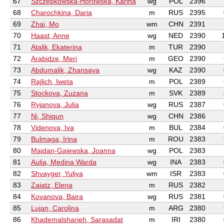
67
Szczepkowska-Horowska, Karina
wg
POL
2396
68
Charochkina, Daria
m
RUS
2395
69
Zhai, Mo
wm
CHN
2391
70
Haast, Anne
wg
NED
2390
71
Atalik, Ekaterina
m
TUR
2390
72
Arabidze, Meri
m
GEO
2390
73
Abdumalik, Zhansaya
wg
KAZ
2390
74
Rajlich, Iweta
m
POL
2389
75
Stockova, Zuzana
m
SVK
2389
76
Ryjanova, Julia
wg
RUS
2387
77
Ni, Shiqun
wg
CHN
2386
78
Videnova, Iva
m
BUL
2384
79
Bulmaga, Irina
m
ROU
2383
80
Majdan-Gajewska, Joanna
wg
POL
2383
81
Aulia, Medina Warda
wg
INA
2383
82
Shvayger, Yuliya
wm
ISR
2383
83
Zaiatz, Elena
m
RUS
2382
84
Kovanova, Baira
wg
RUS
2381
85
Lujan, Carolina
m
ARG
2380
86
Khademalsharieh, Sarasadat
m
IRI
2380