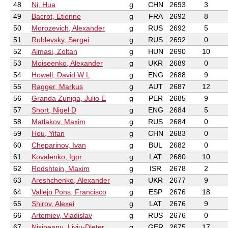
48
Ni, Hua
g
CHN
2693
3
49
Bacrot, Etienne
g
FRA
2692
8
50
Morozevich, Alexander
g
RUS
2692
5
51
Rublevsky, Sergei
g
RUS
2692
0
52
Almasi, Zoltan
g
HUN
2690
10
53
Moiseenko, Alexander
g
UKR
2689
0
54
Howell, David W L
g
ENG
2688
9
55
Ragger, Markus
g
AUT
2687
12
56
Granda Zuniga, Julio E
g
PER
2685
9
57
Short, Nigel D
g
ENG
2684
5
58
Matlakov, Maxim
g
RUS
2684
0
59
Hou, Yifan
g
CHN
2683
0
60
Cheparinov, Ivan
g
BUL
2682
0
61
Kovalenko, Igor
g
LAT
2680
10
62
Rodshtein, Maxim
g
ISR
2678
2
63
Areshchenko, Alexander
g
UKR
2677
9
64
Vallejo Pons, Francisco
g
ESP
2676
18
65
Shirov, Alexei
g
LAT
2676
9
66
Artemiev, Vladislav
g
RUS
2676
0
67
Nisipeanu, Liviu-Dieter
g
GER
2675
17