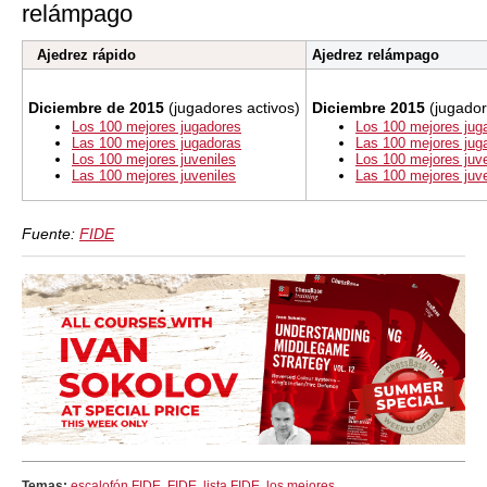
relámpago
Ajedrez rápido
Ajedrez relámpago
Diciembre de 2015
(jugadores activos)
Diciembre 2015
(jugador
Los 100 mejores jugadores
Los 100 mejores jug
Las 100 mejores jugadoras
Las 100 mejores jug
Los 100 mejores juveniles
Los 100 mejores juve
Las 100 mejores juveniles
Las 100 mejores juve
Fuente:
FIDE
Temas:
escalofón FIDE
,
FIDE
,
lista FIDE
,
los mejores