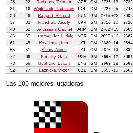
28
22
Radjabov, Teimour
AZE
GM
2726 -13
2739
31
16
Wojtaszek, Radoslaw
POL
GM
2723 -25
2748
33
46
Rapport, Richard
HUN
GM
2715 +22
2693
37
32
Ivanchuk, Vassily
UKR
GM
2710 -10
2720
43
52
Sargissian, Gabriel
ARM
GM
2702 +13
2689
46
65
Hammer, Jon Ludvig
NOR
GM
2695 +13
2682
61
45
Kovalenko, Igor
LAT
GM
2680 -14
2694
65
51
Shirov, Alexei
LAT
GM
2676 -13
2689
72
66
Kamsky, Gata
USA
GM
2669 -12
2681
73
56
McShane, Luke J
ENG
GM
2669 -18
2687
92
77
Laznicka, Viktor
CZE
GM
2655 -10
2665
Las 100 mejores jugadoras