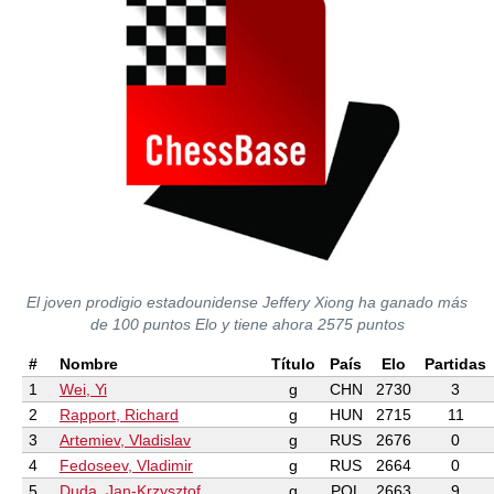
El joven prodigio estadounidense Jeffery Xiong ha ganado más
de 100 puntos Elo y tiene ahora 2575 puntos
#
Nombre
Título
País
Elo
Partidas
1
Wei, Yi
g
CHN
2730
3
2
Rapport, Richard
g
HUN
2715
11
3
Artemiev, Vladislav
g
RUS
2676
0
4
Fedoseev, Vladimir
g
RUS
2664
0
5
Duda, Jan-Krzysztof
g
POL
2663
9