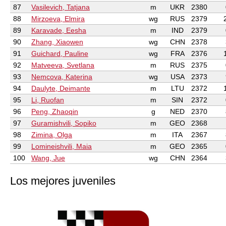
87
Vasilevich, Tatjana
m
UKR
2380
88
Mirzoeva, Elmira
wg
RUS
2379
89
Karavade, Eesha
m
IND
2379
90
Zhang, Xiaowen
wg
CHN
2378
91
Guichard, Pauline
wg
FRA
2376
92
Matveeva, Svetlana
m
RUS
2375
93
Nemcova, Katerina
wg
USA
2373
94
Daulyte, Deimante
m
LTU
2372
95
Li, Ruofan
m
SIN
2372
96
Peng, Zhaoqin
g
NED
2370
97
Guramishvili, Sopiko
m
GEO
2368
98
Zimina, Olga
m
ITA
2367
99
Lomineishvili, Maia
m
GEO
2365
100
Wang, Jue
wg
CHN
2364
Los mejores juveniles