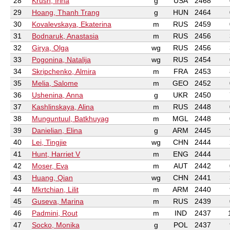
28
Krush, Irina
g
USA
2468
29
Hoang, Thanh Trang
g
HUN
2464
30
Kovalevskaya, Ekaterina
m
RUS
2459
31
Bodnaruk, Anastasia
m
RUS
2456
32
Girya, Olga
wg
RUS
2456
33
Pogonina, Natalija
wg
RUS
2454
34
Skripchenko, Almira
m
FRA
2453
35
Melia, Salome
m
GEO
2452
36
Ushenina, Anna
g
UKR
2450
37
Kashlinskaya, Alina
m
RUS
2448
38
Munguntuul, Batkhuyag
m
MGL
2448
39
Danielian, Elina
g
ARM
2445
40
Lei, Tingjie
wg
CHN
2444
41
Hunt, Harriet V
m
ENG
2444
42
Moser, Eva
m
AUT
2442
43
Huang, Qian
wg
CHN
2441
44
Mkrtchian, Lilit
m
ARM
2440
45
Guseva, Marina
m
RUS
2439
46
Padmini, Rout
m
IND
2437
47
Socko, Monika
g
POL
2437