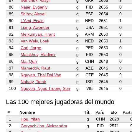
87
Ivanchuk, Vasyl
g
UKR
2655
9
88
Najer, Evgeniy
g
FID
2655
0
89
Shirov, Alexei
g
ESP
2654
0
90
L'Ami, Erwin
g
NED
2651
1
91
Liang, Awonder
g
USA
2651
0
92
Melkumyan, Hrant
g
ARM
2650
9
93
Van Wely, Loek
g
NED
2650
1
94
Cori, Jorge
g
PER
2650
0
95
Malakhov, Vladimir
g
FID
2650
0
96
Ma, Qun
g
CHN
2648
0
97
Mamedov, Rauf
g
AZE
2646
0
98
Nguyen, Thai Dai Van
g
CZE
2645
9
99
Nabaty, Tamir
g
ISR
2645
0
100
Nguyen, Ngoc Truong Son
g
VIE
2645
0
Las 100 mejores jugadoras del mundo
#
Nombre
Tít.
País
Elo
Part
1
Hou, Yifan
g
CHN
2628
2
Goryachkina, Aleksandra
g
FID
2571