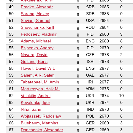
48
Alekseenko, Kirill
g
FID
2686
0
49
Predke, Alexandr
g
SRB
2685
0
50
Sarana, Alexey
g
SRB
2685
0
51
Sevian, Samuel
g
USA
2684
0
52
Shevchenko, Kirill
g
ROU
2684
0
53
Fedoseev, Vladimir
g
FID
2680
9
54
Adams, Michael
g
ENG
2680
8
55
Esipenko, Andrey
g
FID
2679
0
56
Navara, David
g
CZE
2678
2
57
Gelfand, Boris
g
ISR
2678
0
58
Howell, David W L
g
ENG
2677
0
59
Salem, A.R. Saleh
g
UAE
2677
0
60
Tabatabaei, M. Amin
g
IRI
2677
0
61
Martirosyan, Haik M.
g
ARM
2675
0
62
Volokitin, Andrei
g
UKR
2674
10
63
Kovalenko, Igor
g
UKR
2674
0
64
Nihal Sarin
g
IND
2673
0
65
Wojtaszek, Radoslaw
g
POL
2670
8
66
Bluebaum, Matthias
g
GER
2669
3
67
Donchenko, Alexander
g
GER
2669
3