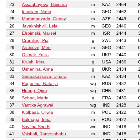
23
Assaubayeva, Bibisara
m
KAZ
2464
24
Ioseliani, Nana
m
GEO
2462
25
Mammadzada, Gunay
m
AZE
2449
26
Javakhishvili, Lela
m
GEO
2446
27
Efroimski, Marsel
m
ISR
2444
28
Cramling, Pia
g
SWE
2443
29
Arabidze, Meri
m
GEO
2441
30
Osmak, Yuliia
m
UKR
2440
31
Krush, Irina
g
USA
2436
32
Ushenina, Anna
g
UKR
2434
33
Saduakassova, Dinara
m
KAZ
2434
34
Pogonina, Natalija
wg
RUS
2432
35
Huang, Qian
wg
CHN
2431
36
Sebag, Marie
g
FRA
2430
37
Vantika Agrawal
wg
IND
2428
1
38
Kiolbasa, Oliwia
m
POL
2422
39
Bulmaga, Irina
m
ROU
2422
40
Savitha Shri B
wm
IND
2418
41
Vaishali, Rameshbabu
m
IND
2418