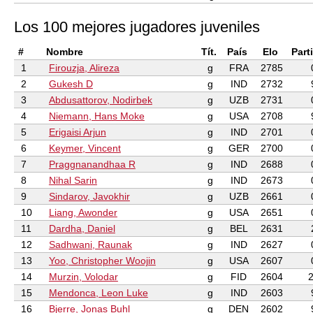
Los 100 mejores jugadores juveniles
#
Nombre
Tít.
País
Elo
Part
1
Firouzja, Alireza
g
FRA
2785
2
Gukesh D
g
IND
2732
3
Abdusattorov, Nodirbek
g
UZB
2731
4
Niemann, Hans Moke
g
USA
2708
5
Erigaisi Arjun
g
IND
2701
6
Keymer, Vincent
g
GER
2700
7
Praggnanandhaa R
g
IND
2688
8
Nihal Sarin
g
IND
2673
9
Sindarov, Javokhir
g
UZB
2661
10
Liang, Awonder
g
USA
2651
11
Dardha, Daniel
g
BEL
2631
12
Sadhwani, Raunak
g
IND
2627
13
Yoo, Christopher Woojin
g
USA
2607
14
Murzin, Volodar
g
FID
2604
2
15
Mendonca, Leon Luke
g
IND
2603
16
Bjerre, Jonas Buhl
g
DEN
2602