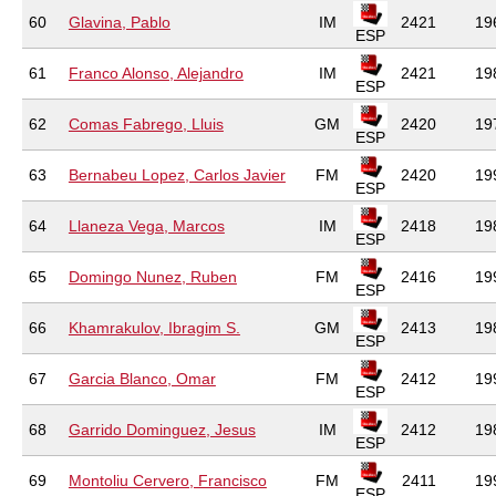
60
Glavina, Pablo
IM
2421
19
ESP
61
Franco Alonso, Alejandro
IM
2421
19
ESP
62
Comas Fabrego, Lluis
GM
2420
19
ESP
63
Bernabeu Lopez, Carlos Javier
FM
2420
19
ESP
64
Llaneza Vega, Marcos
IM
2418
19
ESP
65
Domingo Nunez, Ruben
FM
2416
19
ESP
66
Khamrakulov, Ibragim S.
GM
2413
19
ESP
67
Garcia Blanco, Omar
FM
2412
19
ESP
68
Garrido Dominguez, Jesus
IM
2412
19
ESP
69
Montoliu Cervero, Francisco
FM
2411
19
ESP