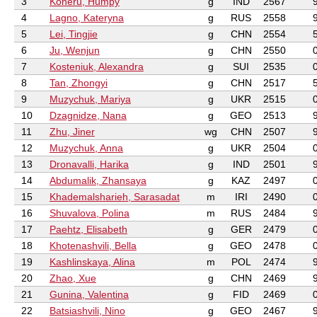
3
Koneru, Humpy
g
IND
2567
4
Lagno, Kateryna
g
RUS
2558
5
Lei, Tingjie
g
CHN
2554
6
Ju, Wenjun
g
CHN
2550
7
Kosteniuk, Alexandra
g
SUI
2535
8
Tan, Zhongyi
g
CHN
2517
9
Muzychuk, Mariya
g
UKR
2515
10
Dzagnidze, Nana
g
GEO
2513
11
Zhu, Jiner
wg
CHN
2507
12
Muzychuk, Anna
g
UKR
2504
13
Dronavalli, Harika
g
IND
2501
14
Abdumalik, Zhansaya
g
KAZ
2497
15
Khademalsharieh, Sarasadat
m
IRI
2490
16
Shuvalova, Polina
m
RUS
2484
17
Paehtz, Elisabeth
g
GER
2479
18
Khotenashvili, Bella
g
GEO
2478
19
Kashlinskaya, Alina
m
POL
2474
20
Zhao, Xue
g
CHN
2469
21
Gunina, Valentina
g
FID
2469
22
Batsiashvili, Nino
g
GEO
2467