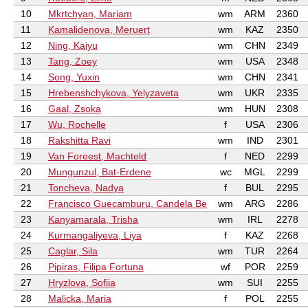
10
Mkrtchyan, Mariam
wm
ARM
2360
11
Kamalidenova, Meruert
wm
KAZ
2350
12
Ning, Kaiyu
wm
CHN
2349
13
Tang, Zoey
wm
USA
2348
14
Song, Yuxin
wm
CHN
2341
15
Hrebenshchykova, Yelyzaveta
wm
UKR
2335
16
Gaal, Zsoka
wm
HUN
2308
17
Wu, Rochelle
f
USA
2306
18
Rakshitta Ravi
wm
IND
2301
19
Van Foreest, Machteld
f
NED
2299
20
Mungunzul, Bat-Erdene
wc
MGL
2299
21
Toncheva, Nadya
f
BUL
2295
22
Francisco Guecamburu, Candela Be
wm
ARG
2286
23
Kanyamarala, Trisha
wm
IRL
2278
24
Kurmangaliyeva, Liya
f
KAZ
2268
25
Caglar, Sila
wm
TUR
2264
26
Pipiras, Filipa Fortuna
wf
POR
2259
27
Hryzlova, Sofiia
wm
SUI
2255
28
Malicka, Maria
f
POL
2255