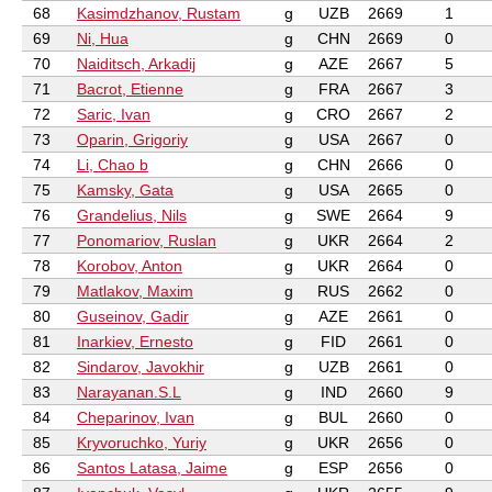
68
Kasimdzhanov, Rustam
g
UZB
2669
1
69
Ni, Hua
g
CHN
2669
0
70
Naiditsch, Arkadij
g
AZE
2667
5
71
Bacrot, Etienne
g
FRA
2667
3
72
Saric, Ivan
g
CRO
2667
2
73
Oparin, Grigoriy
g
USA
2667
0
74
Li, Chao b
g
CHN
2666
0
75
Kamsky, Gata
g
USA
2665
0
76
Grandelius, Nils
g
SWE
2664
9
77
Ponomariov, Ruslan
g
UKR
2664
2
78
Korobov, Anton
g
UKR
2664
0
79
Matlakov, Maxim
g
RUS
2662
0
80
Guseinov, Gadir
g
AZE
2661
0
81
Inarkiev, Ernesto
g
FID
2661
0
82
Sindarov, Javokhir
g
UZB
2661
0
83
Narayanan.S.L
g
IND
2660
9
84
Cheparinov, Ivan
g
BUL
2660
0
85
Kryvoruchko, Yuriy
g
UKR
2656
0
86
Santos Latasa, Jaime
g
ESP
2656
0