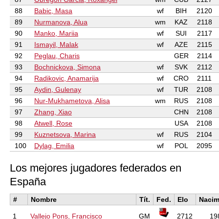
88
Babic, Masa
wf
BIH
2120
89
Nurmanova, Alua
wm
KAZ
2118
90
Manko, Mariia
wf
SUI
2117
91
Ismayil, Malak
wf
AZE
2115
92
Peglau, Charis
GER
2114
93
Bochnickova, Simona
wf
SVK
2112
94
Radikovic, Anamarija
wf
CRO
2111
95
Aydin, Gulenay
wf
TUR
2108
96
Nur-Mukhametova, Alisa
wm
RUS
2108
97
Zhang, Xiao
CHN
2108
98
Atwell, Rose
USA
2108
99
Kuznetsova, Marina
wf
RUS
2104
100
Dylag, Emilia
wf
POL
2095
Los mejores jugadores federados en
España
#
Nombre
Tít.
Fed.
Elo
Nacim
1
Vallejo Pons, Francisco
GM
2712
19