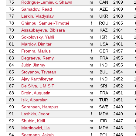
75
Rodrigue-Lemieux, Shawn
m
CAN
2469
1
76
Samadov, Read
m
AZE
2469
77
Larkin, Vladyslav
m
UKR
2468
1
78
Ghimpu, Samuel-Timotei
f
ROU
2465
79
Assaubayeva, Bibisara
m
KAZ
2464
80
Sokolovsky, Yahli
m
ISR
2461
1
81
Mardov, Dimitar
m
USA
2461
82
Fromm, Marius
f
GER
2457
83
Degraeve, Remy
m
FRA
2455
84
Jubin Jimmy
m
IND
2455
85
Stoyanov, Tsvetan
m
BUL
2454
86
Ajay Karthikeyan
m
IND
2452
1
87
De Silva, L M S T
m
SRI
2452
88
Droin, Augustin
m
FRA
2451
1
89
Isik, Alparslan
m
TUR
2451
90
Sorensen, Hampus
m
SWE
2449
91
Lashkin, Jegor
f
MDA
2449
92
Shubin, Kirill
m
FID
2447
93
Martinovici, Ilia
m
MDA
2446
1
94
Seemann, Jakub
f
POL
2446