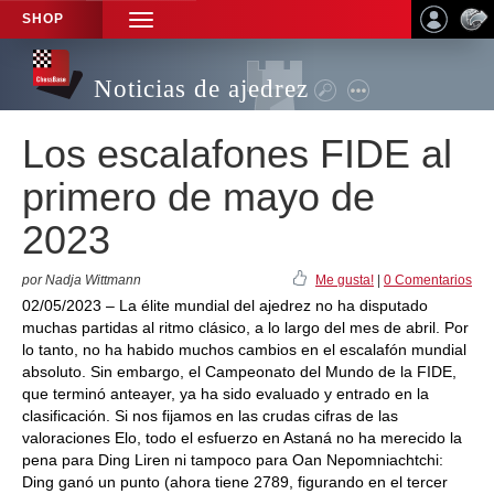
SHOP
TOGGLE
NAVIGATION
Noticias de ajedrez
Los escalafones FIDE al
primero de mayo de
2023
por Nadja Wittmann
Me gusta!
|
0 Comentarios
02/05/2023 – La élite mundial del ajedrez no ha disputado
muchas partidas al ritmo clásico, a lo largo del mes de abril. Por
lo tanto, no ha habido muchos cambios en el escalafón mundial
absoluto. Sin embargo, el Campeonato del Mundo de la FIDE,
que terminó anteayer, ya ha sido evaluado y entrado en la
clasificación. Si nos fijamos en las crudas cifras de las
valoraciones Elo, todo el esfuerzo en Astaná no ha merecido la
pena para Ding Liren ni tampoco para Oan Nepomniachtchi:
Ding ganó un punto (ahora tiene 2789, figurando en el tercer