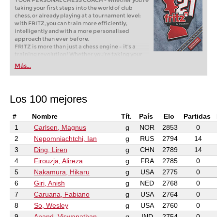
YOUR PERSONAL CHESS COACH - Whether you’re
taking your first steps into the world of club
chess, or already playing at a tournament level:
with FRITZ, you can train more efficiently,
intelligently and with a more personalised
approach than ever before.
FRITZ is more than just a chess engine – it’s a
training revolution! Whether you’re taking your
first steps into the world of club chess, or already
Más...
playing at a tournament level: with FRITZ, you can
train more efficiently, intelligently and with a
more personalised approach than ever before.
Los 100 mejores
#
Nombre
Tít.
País
Elo
Partidas
1
Carlsen, Magnus
g
NOR
2853
0
2
Nepomniachtchi, Ian
g
RUS
2794
14
3
Ding, Liren
g
CHN
2789
14
4
Firouzja, Alireza
g
FRA
2785
0
5
Nakamura, Hikaru
g
USA
2775
0
6
Giri, Anish
g
NED
2768
0
7
Caruana, Fabiano
g
USA
2764
0
8
So, Wesley
g
USA
2760
0
9
Anand, Viswanathan
g
IND
2754
0