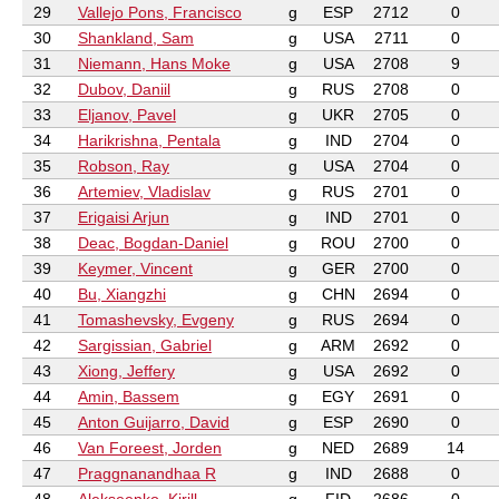
29
Vallejo Pons, Francisco
g
ESP
2712
0
30
Shankland, Sam
g
USA
2711
0
31
Niemann, Hans Moke
g
USA
2708
9
32
Dubov, Daniil
g
RUS
2708
0
33
Eljanov, Pavel
g
UKR
2705
0
34
Harikrishna, Pentala
g
IND
2704
0
35
Robson, Ray
g
USA
2704
0
36
Artemiev, Vladislav
g
RUS
2701
0
37
Erigaisi Arjun
g
IND
2701
0
38
Deac, Bogdan-Daniel
g
ROU
2700
0
39
Keymer, Vincent
g
GER
2700
0
40
Bu, Xiangzhi
g
CHN
2694
0
41
Tomashevsky, Evgeny
g
RUS
2694
0
42
Sargissian, Gabriel
g
ARM
2692
0
43
Xiong, Jeffery
g
USA
2692
0
44
Amin, Bassem
g
EGY
2691
0
45
Anton Guijarro, David
g
ESP
2690
0
46
Van Foreest, Jorden
g
NED
2689
14
47
Praggnanandhaa R
g
IND
2688
0