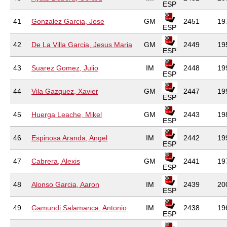
ESP
41
Gonzalez Garcia, Jose
GM
2451
19
ESP
42
De La Villa Garcia, Jesus Maria
GM
2449
19
ESP
43
Suarez Gomez, Julio
IM
2448
19
ESP
44
Vila Gazquez, Xavier
GM
2447
19
ESP
45
Huerga Leache, Mikel
GM
2443
19
ESP
46
Espinosa Aranda, Angel
IM
2442
19
ESP
47
Cabrera, Alexis
GM
2441
19
ESP
48
Alonso Garcia, Aaron
IM
2439
20
ESP
49
Gamundi Salamanca, Antonio
IM
2438
19
ESP