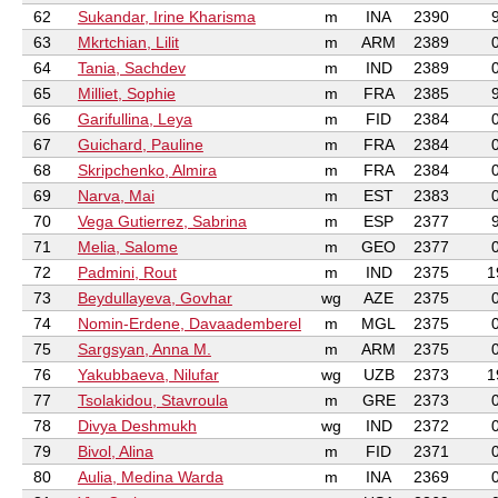
62
Sukandar, Irine Kharisma
m
INA
2390
63
Mkrtchian, Lilit
m
ARM
2389
64
Tania, Sachdev
m
IND
2389
65
Milliet, Sophie
m
FRA
2385
66
Garifullina, Leya
m
FID
2384
67
Guichard, Pauline
m
FRA
2384
68
Skripchenko, Almira
m
FRA
2384
69
Narva, Mai
m
EST
2383
70
Vega Gutierrez, Sabrina
m
ESP
2377
71
Melia, Salome
m
GEO
2377
72
Padmini, Rout
m
IND
2375
1
73
Beydullayeva, Govhar
wg
AZE
2375
74
Nomin-Erdene, Davaademberel
m
MGL
2375
75
Sargsyan, Anna M.
m
ARM
2375
76
Yakubbaeva, Nilufar
wg
UZB
2373
1
77
Tsolakidou, Stavroula
m
GRE
2373
78
Divya Deshmukh
wg
IND
2372
79
Bivol, Alina
m
FID
2371
80
Aulia, Medina Warda
m
INA
2369