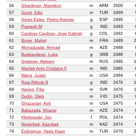
56
Gharibyan, Mamikon
m
ARM
2500
57
Gurel, Ediz
m
TUR
2499
58
Gines Esteo, Pedro Antonio
g
ESP
2495
59
Pranesh M
g
IND
2493
60
Cardoso Cardoso, Jose Gabriel
g
COL
2492
61
Boyer, Mahel
m
FRA
2489
2
62
Ahmadzada, Ahmad
m
AZE
2488
63
Budisavljevic, Luka
g
SRB
2488
64
Grebnev, Aleksey
m
RUS
2485
1
65
Manish Anto Cristiano F
m
IND
2485
66
Wang, Justin
m
USA
2484
67
Raja Rithvik R
g
IND
2476
1
68
Haring, Filip
m
SVK
2476
1
69
Dudin, Gleb
m
FID
2475
70
Ghazarian, Kirk
m
USA
2475
71
Babazada, Khazar
m
AZE
2474
72
Klimkowski, Jan
f
POL
2474
73
Nogerbek, Kazybek
m
KAZ
2474
74
Erdogmus, Yagiz Kaan
m
TUR
2470
2