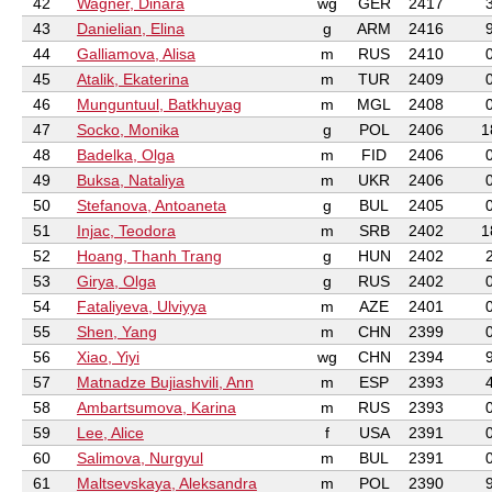
42
Wagner, Dinara
wg
GER
2417
43
Danielian, Elina
g
ARM
2416
44
Galliamova, Alisa
m
RUS
2410
45
Atalik, Ekaterina
m
TUR
2409
46
Munguntuul, Batkhuyag
m
MGL
2408
47
Socko, Monika
g
POL
2406
1
48
Badelka, Olga
m
FID
2406
49
Buksa, Nataliya
m
UKR
2406
50
Stefanova, Antoaneta
g
BUL
2405
51
Injac, Teodora
m
SRB
2402
1
52
Hoang, Thanh Trang
g
HUN
2402
53
Girya, Olga
g
RUS
2402
54
Fataliyeva, Ulviyya
m
AZE
2401
55
Shen, Yang
m
CHN
2399
56
Xiao, Yiyi
wg
CHN
2394
57
Matnadze Bujiashvili, Ann
m
ESP
2393
58
Ambartsumova, Karina
m
RUS
2393
59
Lee, Alice
f
USA
2391
60
Salimova, Nurgyul
m
BUL
2391
61
Maltsevskaya, Aleksandra
m
POL
2390