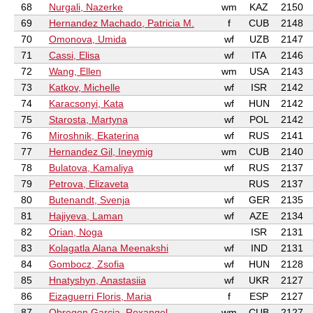
68
Nurgali, Nazerke
wm
KAZ
2150
69
Hernandez Machado, Patricia M.
f
CUB
2148
70
Omonova, Umida
wf
UZB
2147
71
Cassi, Elisa
wf
ITA
2146
72
Wang, Ellen
wm
USA
2143
73
Katkov, Michelle
wf
ISR
2142
74
Karacsonyi, Kata
wf
HUN
2142
75
Starosta, Martyna
wf
POL
2142
76
Miroshnik, Ekaterina
wf
RUS
2141
77
Hernandez Gil, Ineymig
wm
CUB
2140
78
Bulatova, Kamaliya
wf
RUS
2137
79
Petrova, Elizaveta
RUS
2137
80
Butenandt, Svenja
wf
GER
2135
81
Hajiyeva, Laman
wf
AZE
2134
82
Orian, Noga
ISR
2131
83
Kolagatla Alana Meenakshi
wf
IND
2131
84
Gombocz, Zsofia
wf
HUN
2128
85
Hnatyshyn, Anastasiia
wf
UKR
2127
86
Eizaguerri Floris, Maria
f
ESP
2127
87
Obregon Garcia, Roxangel
wm
CUB
2127