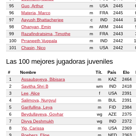
95
Guo, Arthur
m
USA
2445
96
Materia, Marco
m
FRA
2445
97
Aayush Bhattacherjee
c
IND
2444
1
98
Ohanyan, Emin
m
ARM
2444
99
Razafindratsima, Timothe
m
FRA
2443
100
Prraneeth Vuppala
m
IND
2442
1
101
Chasin, Nico
m
USA
2442
Las 100 mejores jugadoras juveniles
#
Nombre
Tít.
País
Elo
1
Assaubayeva, Bibisara
m
KAZ
2464
2
Savitha Shri B
wm
IND
2418
3
Lee, Alice
f
USA
2391
4
Salimova, Nurgyul
m
BUL
2391
5
Garifullina, Leya
m
FID
2384
6
Beydullayeva, Govhar
wg
AZE
2375
7
Divya Deshmukh
wg
IND
2372
8
Yip, Carissa
m
USA
2369
9
Roebers, Eline
m
NED
2363