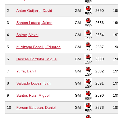
ESP
2
Anton Guijarro, David
GM
2690
19
ESP
3
Santos Latasa, Jaime
GM
2656
19
ESP
4
Shirov, Alexei
GM
2654
19
ESP
5
Iturrizaga Bonelli, Eduardo
GM
2637
19
ESP
6
Illescas Cordoba, Miguel
GM
2600
19
ESP
7
Yuffa, Daniil
GM
2592
19
ESP
8
Salgado Lopez, Ivan
GM
2591
19
ESP
9
Santos Ruiz, Miguel
GM
2590
19
ESP
10
Forcen Esteban, Daniel
GM
2576
19
ESP