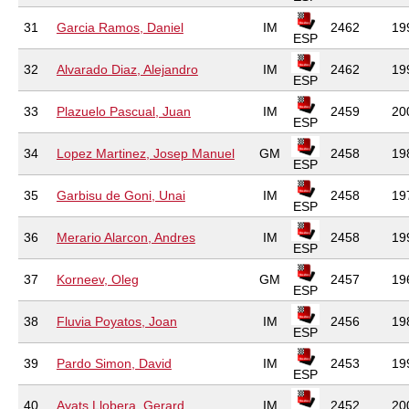
31
Garcia Ramos, Daniel
IM
2462
19
ESP
32
Alvarado Diaz, Alejandro
IM
2462
19
ESP
33
Plazuelo Pascual, Juan
IM
2459
20
ESP
34
Lopez Martinez, Josep Manuel
GM
2458
19
ESP
35
Garbisu de Goni, Unai
IM
2458
19
ESP
36
Merario Alarcon, Andres
IM
2458
19
ESP
37
Korneev, Oleg
GM
2457
19
ESP
38
Fluvia Poyatos, Joan
IM
2456
19
ESP
39
Pardo Simon, David
IM
2453
19
ESP
40
Ayats Llobera, Gerard
IM
2452
20