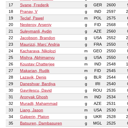
17
Svane, Frederik
g
GER
2600
18
Pranav, V
g
IND
2597
2
19
Teclaf, Pawel
m
POL
2575
20
Nesterov, Arseniy
g
FID
2568
21
Suleymanli, Aydin
g
AZE
2560
22
Jacobson, Brandon
g
USA
2552
2
23
Maurizzi, Marc`Andria
g
FRA
2550
24
Kacharava, Nikolozi
m
GEO
2550
25
Mishra, Abhimanyu
g
USA
2550
26
Koustav Chatterjee
m
IND
2548
1
27
Makarian, Rudik
m
FID
2545
28
Lazavik, Denis
g
BLR
2544
29
Daneshvar, Bardiya
g
IRI
2540
30
Gavrilescu, David
g
ROU
2535
31
Aronyak Ghosh
m
IND
2534
32
Muradli, Mahammad
g
AZE
2531
33
Liang, Jason
m
USA
2530
34
Galperin, Platon
g
UKR
2528
2
35
Batsuren, Dambasuren
g
MGL
2525