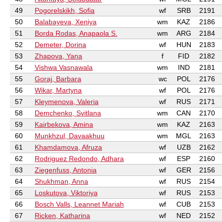
49
Pogorelskikh, Sofia
wf
SRB
2191
50
Balabayeva, Xeniya
wm
KAZ
2186
51
Borda Rodas, Anapaola S.
wm
ARG
2184
52
Demeter, Dorina
wf
HUN
2183
53
Zhapova, Yana
f
FID
2182
54
Vishwa Vasnawala
wm
IND
2181
55
Goraj, Barbara
wc
POL
2176
56
Wikar, Martyna
wf
POL
2176
57
Kleymenova, Valeria
wf
RUS
2171
58
Demchenko, Svitlana
wm
CAN
2170
59
Kairbekova, Amina
wm
KAZ
2163
60
Munkhzul, Davaakhuu
wm
MGL
2163
61
Khamdamova, Afruza
wf
UZB
2162
62
Rodriguez Redondo, Adhara
wf
ESP
2160
63
Ziegenfuss, Antonia
wf
GER
2156
64
Shukhman, Anna
wf
RUS
2154
65
Loskutova, Viktoriya
wf
RUS
2153
66
Bosch Valls, Leannet Mariah
wf
CUB
2153
67
Ricken, Katharina
wf
NED
2152