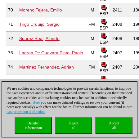
70
Moreno Tejera, Emilio
IM
2411
19
ESP
71
Trigo Urquijo, Sergio
FM
2408
19
ESP
72
Suarez Real, Alberto
IM
2408
19
ESP
73
Ladron De Guevara Pinto, Paolo
IM
2407
19
ESP
74
Martinez Fernandez, Adrian
FM
2407
20
ESP
75
Lianes Garcia, Marcos
IM
2407
20
ESP
We use cookies and comparable technologies to provide certain functions, to improve
the user experience and to offer interest-oriented content. Depending on their intended
76
Medarde Santiago, Luis Marcos
FM
2406
19
use, analysis cookies and marketing cookies may be used in addition to technically
ESP
required cookies.
Here
you can make detailed settings or revoke your consent (if
necessary partially) with effect for the future. Further information can be found in our
77
Garcia Molla, Victor
FM
2405
19
data protection declaration
.
ESP
Detailed
Reject
Accept
78
Corral Blanco, Juan Antonio
FM
2405
19
ESP
information
all
all
79
Lopez Mulet, Inigo
IM
2404
20