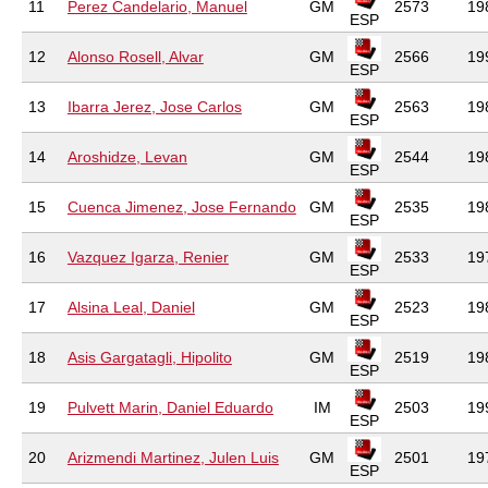
11
Perez Candelario, Manuel
GM
2573
19
ESP
12
Alonso Rosell, Alvar
GM
2566
19
ESP
13
Ibarra Jerez, Jose Carlos
GM
2563
19
ESP
14
Aroshidze, Levan
GM
2544
19
ESP
15
Cuenca Jimenez, Jose Fernando
GM
2535
19
ESP
16
Vazquez Igarza, Renier
GM
2533
19
ESP
17
Alsina Leal, Daniel
GM
2523
19
ESP
18
Asis Gargatagli, Hipolito
GM
2519
19
ESP
19
Pulvett Marin, Daniel Eduardo
IM
2503
19
ESP
20
Arizmendi Martinez, Julen Luis
GM
2501
19
ESP