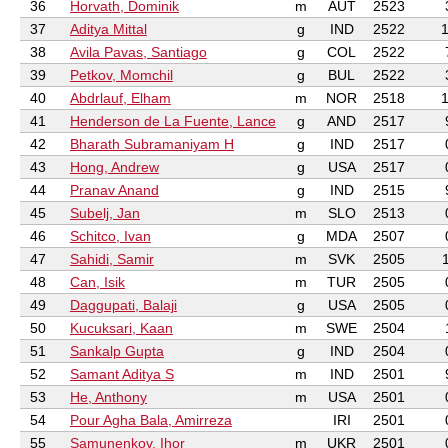
36
Horvath, Dominik
m
AUT
2523
37
Aditya Mittal
g
IND
2522
1
38
Avila Pavas, Santiago
g
COL
2522
39
Petkov, Momchil
g
BUL
2522
40
Abdrlauf, Elham
m
NOR
2518
1
41
Henderson de La Fuente, Lance
g
AND
2517
42
Bharath Subramaniyam H
g
IND
2517
43
Hong, Andrew
g
USA
2517
44
Pranav Anand
g
IND
2515
45
Subelj, Jan
m
SLO
2513
46
Schitco, Ivan
g
MDA
2507
47
Sahidi, Samir
m
SVK
2505
1
48
Can, Isik
m
TUR
2505
49
Daggupati, Balaji
g
USA
2505
50
Kucuksari, Kaan
m
SWE
2504
51
Sankalp Gupta
g
IND
2504
52
Samant Aditya S
m
IND
2501
53
He, Anthony
m
USA
2501
54
Pour Agha Bala, Amirreza
IRI
2501
55
Samunenkov, Ihor
m
UKR
2501