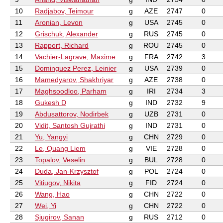
10
Radjabov, Teimour
g
AZE
2747
0
11
Aronian, Levon
g
USA
2745
0
12
Grischuk, Alexander
g
RUS
2745
0
13
Rapport, Richard
g
ROU
2745
0
14
Vachier-Lagrave, Maxime
g
FRA
2742
3
15
Dominguez Perez, Leinier
g
USA
2739
0
16
Mamedyarov, Shakhriyar
g
AZE
2738
0
17
Maghsoodloo, Parham
g
IRI
2734
3
18
Gukesh D
g
IND
2732
9
19
Abdusattorov, Nodirbek
g
UZB
2731
0
20
Vidit, Santosh Gujrathi
g
IND
2731
0
21
Yu, Yangyi
g
CHN
2729
0
22
Le, Quang Liem
g
VIE
2728
0
23
Topalov, Veselin
g
BUL
2728
0
24
Duda, Jan-Krzysztof
g
POL
2724
0
25
Vitiugov, Nikita
g
FID
2724
0
26
Wang, Hao
g
CHN
2722
0
27
Wei, Yi
g
CHN
2722
0
28
Sjugirov, Sanan
g
RUS
2712
0