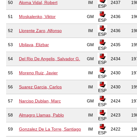
50
Aloma Vidal, Robert
IM
2437
19
ESP
51
Moskalenko, Viktor
GM
2436
19
ESP
52
Llorente Zaro, Alfonso
IM
2436
19
ESP
53
Ubilava, Elizbar
GM
2435
19
ESP
54
Del Rio De Angelis, Salvador G.
GM
2434
19
ESP
55
Moreno Ruiz, Javier
IM
2430
19
ESP
56
Suarez Garcia, Carlos
IM
2430
19
ESP
57
Narciso Dublan, Marc
GM
2424
19
ESP
58
Almagro Llamas, Pablo
IM
2423
19
ESP
59
Gonzalez De La Torre, Santiago
IM
2422
19
ESP