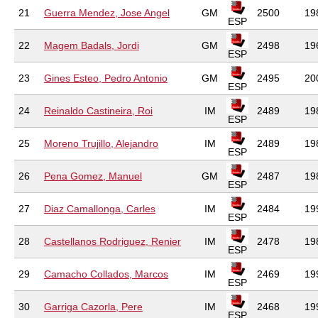
21
Guerra Mendez, Jose Angel
GM
2500
19
ESP
22
Magem Badals, Jordi
GM
2498
19
ESP
23
Gines Esteo, Pedro Antonio
GM
2495
20
ESP
24
Reinaldo Castineira, Roi
IM
2489
19
ESP
25
Moreno Trujillo, Alejandro
IM
2489
19
ESP
26
Pena Gomez, Manuel
GM
2487
19
ESP
27
Diaz Camallonga, Carles
IM
2484
19
ESP
28
Castellanos Rodriguez, Renier
IM
2478
19
ESP
29
Camacho Collados, Marcos
IM
2469
19
ESP
30
Garriga Cazorla, Pere
IM
2468
19
ESP