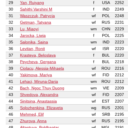
29
Yan, Ruiyang
f
USA
2252
30
Sahithi Varshini M
f
IND
2249
31
Waszczuk, Patrycja
wf
POL
2248
32
Getman, Tatyana
wf
RUS
2231
33
Lu, Miaoyi
wm
CHN
2229
34
Jarocka, Liwia
f
POL
2225
35
Salonika, Saina
wm
IND
2223
36
Levitan, Ronit
wf
ISR
2220
37
Krasteva, Beloslava
f
BUL
2220
38
Peycheva, Gergana
f
BUL
2218
39
Ciolacu, Alessia-Mihaela
wf
ROU
2216
40
Yakimova, Mariya
wf
FID
2212
41
Lehaci, Miruna-Daria
wm
ROU
2212
42
Bach, Ngoc Thuy Duong
wm
VIE
2209
43
Shvedova, Alexandra
wf
FID
2207
44
Sinitsina, Anastassia
wf
EST
2207
45
Solozhenkina, Elizaveta
wg
RUS
2201
46
Mehmed, Elif
wf
SRB
2195
47
Zhurova, Anna
wf
RUS
2195
48
Altantuya, Boldbaatar
wf
MGL
2191