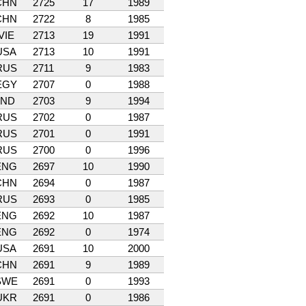
CHN
2725
17
1989
CHN
2722
8
1985
VIE
2713
19
1991
USA
2713
10
1991
RUS
2711
9
1983
EGY
2707
0
1988
IND
2703
9
1994
RUS
2702
0
1987
RUS
2701
0
1991
RUS
2700
0
1996
ENG
2697
10
1990
CHN
2694
0
1987
RUS
2693
0
1985
ENG
2692
10
1987
ENG
2692
0
1974
USA
2691
10
2000
CHN
2691
9
1989
SWE
2691
0
1993
UKR
2691
0
1986