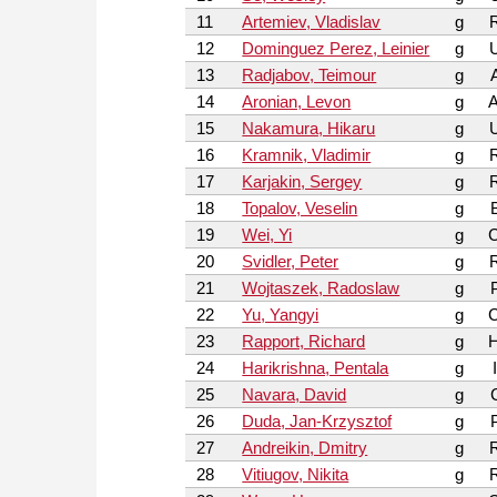
11
Artemiev, Vladislav
g
12
Dominguez Perez, Leinier
g
13
Radjabov, Teimour
g
14
Aronian, Levon
g
15
Nakamura, Hikaru
g
16
Kramnik, Vladimir
g
17
Karjakin, Sergey
g
18
Topalov, Veselin
g
19
Wei, Yi
g
20
Svidler, Peter
g
21
Wojtaszek, Radoslaw
g
22
Yu, Yangyi
g
23
Rapport, Richard
g
24
Harikrishna, Pentala
g
25
Navara, David
g
26
Duda, Jan-Krzysztof
g
27
Andreikin, Dmitry
g
28
Vitiugov, Nikita
g