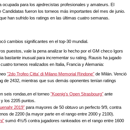
a ocupada para los ajedrecistas profesionales y amateurs. El
e Candidatas fueron los torneos más importantes del mes de junio.
ue han sufrido los ratings en las últimas cuatro semanas.
vocó cambios significantes en el top-30 mundial.
ros puestos, vale la pena analizar lo hecho por el GM checo Igors
a bastante inusual para incrementar su rating. Rausis ha jugado
 cuatro torneos realizados en Italia, Francia y Alemania:
rneo
"2do Trofeo Citta' di Milano Memorial Rindone"
de Milán. Venció
ing de 2432, mientras que sus demás oponentes tenían ratings
n seis rondas,en el torneo
"Koenig's Open Strasbourg"
ante
 y los 2205 puntos.
uenahr 2019"
para mayores de 50 obtuvo un perfecto 9/9, contra
nos de 2200 (la mayor parte en el rango entre 2000 y 2100).
ni"
sumó 4½/5 contra jugadores rankeados en el rango entre 1600