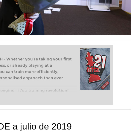
Whether you’re taking your first
ss, or already playing at a
ou can train more efficiently,
personalised approach than ever
engine – it’s a training revolution!
t steps into the world of club chess,
ent level: with FRITZ, you can train
 and with a more personalised
DE a julio de 2019