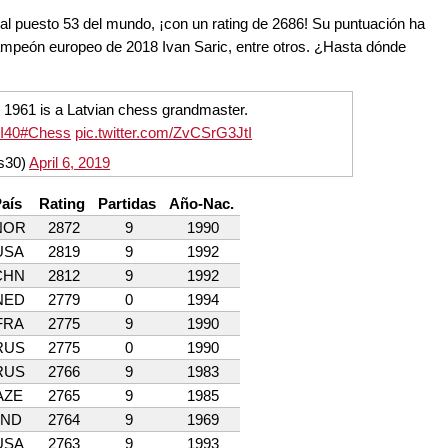
l puesto 53 del mundo, ¡con un rating de 2686! Su puntuación ha
campeón europeo de 2018 Ivan Saric, entre otros. ¿Hasta dónde
l 1961 is a Latvian chess grandmaster.
I40
#Chess
pic.twitter.com/ZvCSrG3JtI
s30)
April 6, 2019
aís
Rating
Partidas
Año-Nac.
NOR
2872
9
1990
USA
2819
9
1992
CHN
2812
9
1992
NED
2779
0
1994
FRA
2775
9
1990
RUS
2775
0
1990
RUS
2766
9
1983
AZE
2765
9
1985
IND
2764
9
1969
USA
2763
9
1993