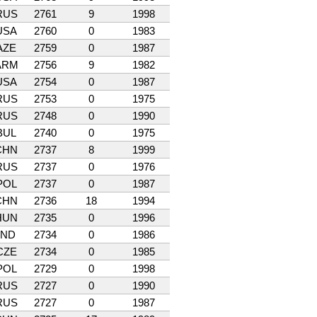
RUS
2761
9
1998
USA
2760
0
1983
AZE
2759
0
1987
ARM
2756
9
1982
USA
2754
0
1987
RUS
2753
0
1975
RUS
2748
0
1990
BUL
2740
0
1975
CHN
2737
8
1999
RUS
2737
0
1976
POL
2737
0
1987
CHN
2736
18
1994
HUN
2735
0
1996
IND
2734
0
1986
CZE
2734
0
1985
POL
2729
0
1998
RUS
2727
0
1990
RUS
2727
0
1987