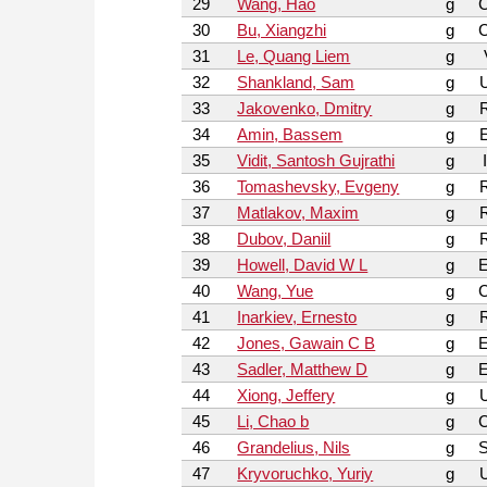
29
Wang, Hao
g
30
Bu, Xiangzhi
g
31
Le, Quang Liem
g
32
Shankland, Sam
g
33
Jakovenko, Dmitry
g
34
Amin, Bassem
g
35
Vidit, Santosh Gujrathi
g
36
Tomashevsky, Evgeny
g
37
Matlakov, Maxim
g
38
Dubov, Daniil
g
39
Howell, David W L
g
40
Wang, Yue
g
41
Inarkiev, Ernesto
g
42
Jones, Gawain C B
g
43
Sadler, Matthew D
g
44
Xiong, Jeffery
g
45
Li, Chao b
g
46
Grandelius, Nils
g
47
Kryvoruchko, Yuriy
g