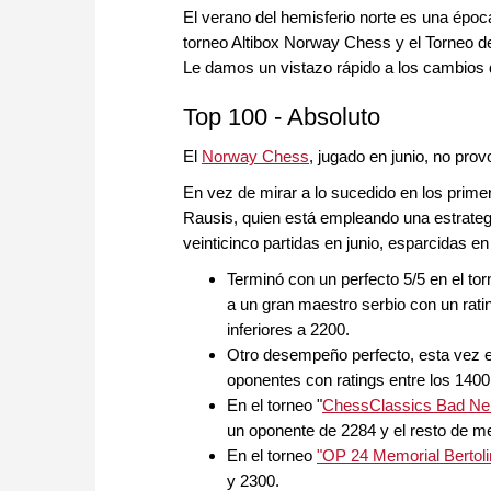
El verano del hemisferio norte es una époc
torneo Altibox Norway Chess y el Torneo d
Le damos un vistazo rápido a los cambios q
Top 100 - Absoluto
El
Norway Chess
, jugado en junio, no pro
En vez de mirar a lo sucedido en los prime
Rausis, quien está empleando una estrategi
veinticinco partidas en junio, esparcidas en
Terminó con un perfecto 5/5 en el to
a un gran maestro serbio con un rat
inferiores a 2200.
Otro desempeño perfecto, esta vez e
oponentes con ratings entre los 1400
En el torneo "
ChessClassics Bad Ne
un oponente de 2284 y el resto de me
En el torneo
"OP 24 Memorial Bertoli
y 2300.