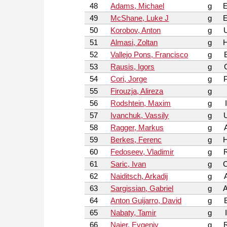
48
Adams, Michael
g
49
McShane, Luke J
g
50
Korobov, Anton
g
51
Almasi, Zoltan
g
52
Vallejo Pons, Francisco
g
53
Rausis, Igors
g
54
Cori, Jorge
g
55
Firouzja, Alireza
g
56
Rodshtein, Maxim
g
57
Ivanchuk, Vassily
g
58
Ragger, Markus
g
59
Berkes, Ferenc
g
60
Fedoseev, Vladimir
g
61
Saric, Ivan
g
62
Naiditsch, Arkadij
g
63
Sargissian, Gabriel
g
64
Anton Guijarro, David
g
65
Nabaty, Tamir
g
66
Najer, Evgeniy
g