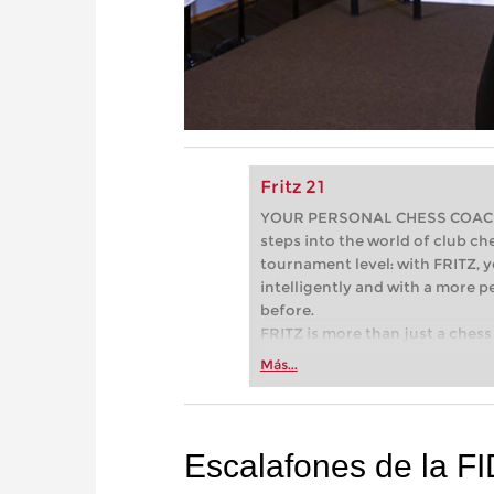
Fritz 21
YOUR PERSONAL CHESS COACH - 
steps into the world of club che
tournament level: with FRITZ, y
intelligently and with a more 
before.
FRITZ is more than just a chess 
Whether you’re taking your firs
Más...
or already playing at a tournam
more efficiently, intelligently
approach than ever before.
Escalafones de la FI