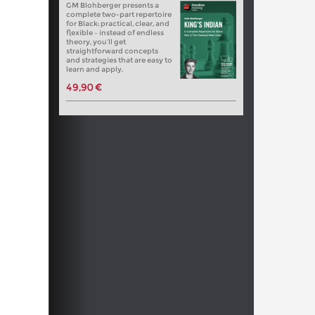
GM Blohberger presents a
complete two-part repertoire
for Black: practical, clear, and
flexible – instead of endless
theory, you’ll get
straightforward concepts
and strategies that are easy to
learn and apply.
49,90 €