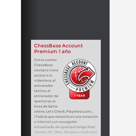
ChessBase Account
Premium 1 año
Con la cuenta
ChessBase
siempre tiene
acceso a la
videoteca, el
entrenador
táctico, el
entrenador de
aperturas, la
base de datos
online, Let’s Check, Playchess.com...
¡Todo lo que necesita es una conexión
a Internet y un navegador
actualizado, da igual que tenga iPad,
tableta, PC, iMac, Windows, Android o