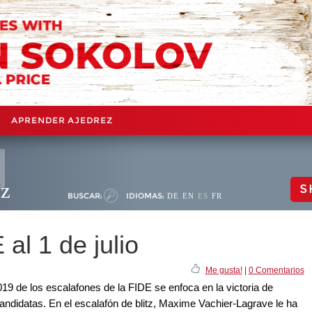
APRENDER AJEDREZ
ez
S
BUSCAR:
IDIOMAS:
DE
EN
ES
FR
al 1 de julio
Me gusta!
|
0 Comentarios
019 de los escalafones de la FIDE se enfoca en la victoria de
ndidatas. En el escalafón de blitz, Maxime Vachier-Lagrave le ha