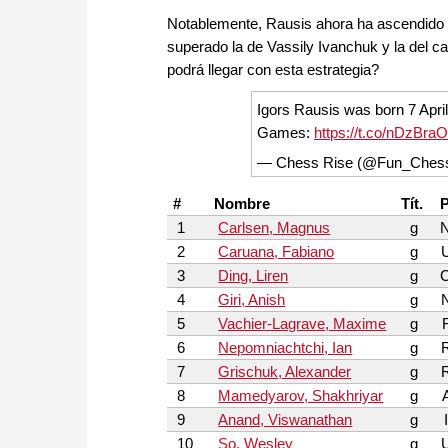
Notablemente, Rausis ahora ha ascendido a
superado la de Vassily Ivanchuk y la del 
podrá llegar con esta estrategia?
Igors Rausis was born 7 Apri
Games:
https://t.co/nDzBraO
— Chess Rise (@Fun_Ches
#
Nombre
Tít.
P
1
Carlsen, Magnus
g
2
Caruana, Fabiano
g
3
Ding, Liren
g
4
Giri, Anish
g
5
Vachier-Lagrave, Maxime
g
6
Nepomniachtchi, Ian
g
7
Grischuk, Alexander
g
8
Mamedyarov, Shakhriyar
g
9
Anand, Viswanathan
g
10
So, Wesley
g