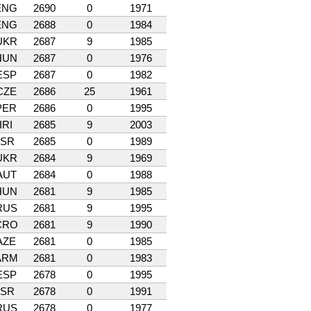
ENG
2690
0
1971
ENG
2688
0
1984
UKR
2687
9
1985
HUN
2687
0
1976
ESP
2687
0
1982
CZE
2686
25
1961
PER
2686
0
1995
IRI
2685
9
2003
ISR
2685
0
1989
UKR
2684
9
1969
AUT
2684
0
1988
HUN
2681
9
1985
RUS
2681
9
1995
CRO
2681
9
1990
AZE
2681
0
1985
ARM
2681
0
1983
ESP
2678
0
1995
ISR
2678
0
1991
RUS
2678
0
1977