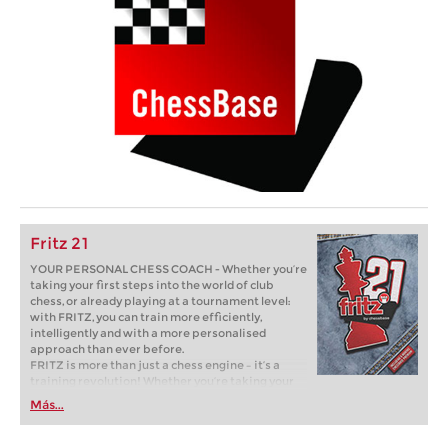
Fritz 21
YOUR PERSONAL CHESS COACH - Whether you’re
taking your first steps into the world of club
chess, or already playing at a tournament level:
with FRITZ, you can train more efficiently,
intelligently and with a more personalised
approach than ever before.
FRITZ is more than just a chess engine – it’s a
training revolution! Whether you’re taking your
first steps into the world of club chess, or already
Más...
playing at a tournament level: with FRITZ, you can
train more efficiently, intelligently and with a
more personalised approach than ever before.