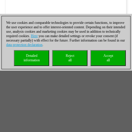
We use cookies and comparable technologies to provide certain functions, to improve
the user experience and to offer interest-oriented content. Depending on their intended
use, analysis cookies and marketing cookies may be used in addition to technically
required cookies.
Here
you can make detailed settings or revoke your consent (if
necessary partially) with effect for the future. Further information can be found in our
data protection declaration
.
Detailed
Reject
Accept
information
all
all