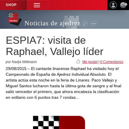
SHOP
TOGGLE
NAVIGATION
Noticias de ajedrez
ESPIA7: visita de
Raphael, Vallejo líder
por Nadja Wittmann
Me gusta!
|
0 Comentarios
29/08/2015 – El cantante linarense Raphael ha visitado hoy el
Campeonato de España de Ajedrez Individual Absoluto. El
artista actúa esta noche en la feria de Linares. Paco Vallejo y
Miguel Santos lucharon hasta la última gota de sangre y al final
salió vencedor el primero, que ahora encabeza la clasificación
en solitario con 6 puntos tras 7 rondas...