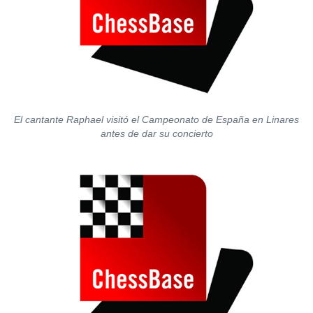
El cantante Raphael visitó el Campeonato de España en Linares
antes de dar su concierto