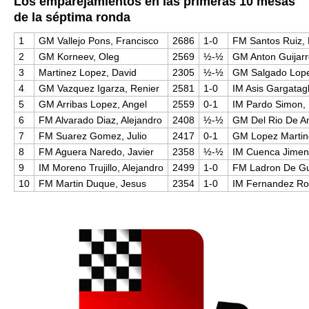
Los emparejamientos en las primeras 10 mesas
de la séptima ronda
1
GM Vallejo Pons, Francisco
2686
1-0
FM Santos Ruiz, 
2
GM Korneev, Oleg
2569
½-½
GM Anton Guijarr
3
Martinez Lopez, David
2305
½-½
GM Salgado Lope
4
GM Vazquez Igarza, Renier
2581
1-0
IM Asis Gargatagli
5
GM Arribas Lopez, Angel
2559
0-1
IM Pardo Simon,
6
FM Alvarado Diaz, Alejandro
2408
½-½
GM Del Rio De An
7
FM Suarez Gomez, Julio
2417
0-1
GM Lopez Martin
8
FM Aguera Naredo, Javier
2358
½-½
IM Cuenca Jimen
9
IM Moreno Trujillo, Alejandro
2499
1-0
FM Ladron De Gu
10
FM Martin Duque, Jesus
2354
1-0
IM Fernandez Ro