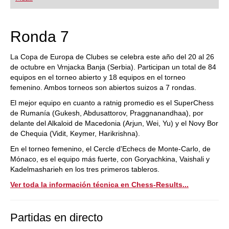
playing at a tournament level: with FRITZ, you can
train more efficiently, intelligently and with a
more personalised approach than ever before.
Ronda 7
La Copa de Europa de Clubes se celebra este año del 20 al 26
de octubre en Vrnjacka Banja (Serbia). Participan un total de 84
equipos en el torneo abierto y 18 equipos en el torneo
femenino. Ambos torneos son abiertos suizos a 7 rondas.
El mejor equipo en cuanto a ratnig promedio es el SuperChess
de Rumanía (Gukesh, Abdusattorov, Praggnanandhaa), por
delante del Alkaloid de Macedonia (Arjun, Wei, Yu) y el Novy Bor
de Chequia (Vidit, Keymer, Harikrishna).
En el torneo femenino, el Cercle d'Echecs de Monte-Carlo, de
Mónaco, es el equipo más fuerte, con Goryachkina, Vaishali y
Kadelmasharieh en los tres primeros tableros.
Ver toda la información técnica en Chess-Results...
Partidas en directo