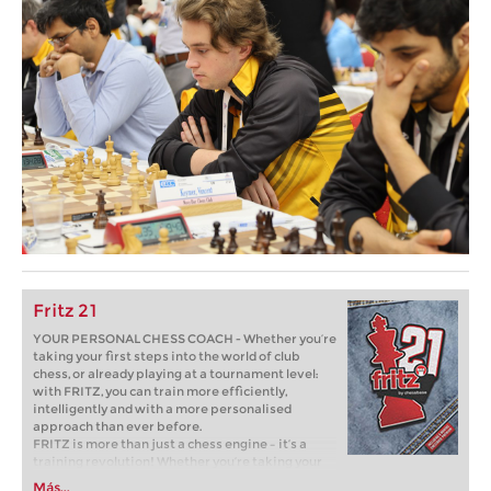
Fritz 21
YOUR PERSONAL CHESS COACH - Whether you’re
taking your first steps into the world of club
chess, or already playing at a tournament level:
with FRITZ, you can train more efficiently,
intelligently and with a more personalised
approach than ever before.
FRITZ is more than just a chess engine – it’s a
training revolution! Whether you’re taking your
first steps into the world of club chess, or already
Más...