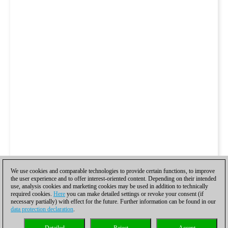
We use cookies and comparable technologies to provide certain functions, to improve
the user experience and to offer interest-oriented content. Depending on their intended
use, analysis cookies and marketing cookies may be used in addition to technically
required cookies.
Here
you can make detailed settings or revoke your consent (if
necessary partially) with effect for the future. Further information can be found in our
data protection declaration
.