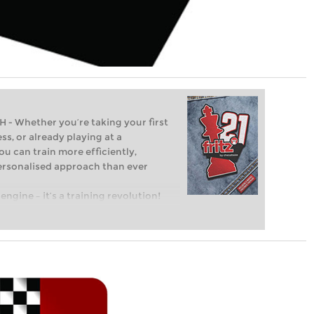
Whether you’re taking your first
ss, or already playing at a
ou can train more efficiently,
personalised approach than ever
engine – it’s a training revolution!
t steps into the world of club chess,
ent level: with FRITZ, you can train
 and with a more personalised