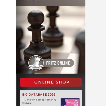
ONLINE SHOP
BIG DATABASE 2026
11,7 million games from 1475
to 2025