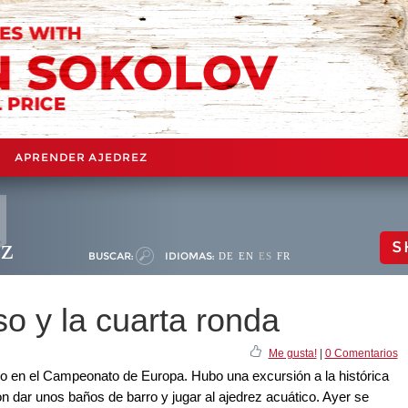
APRENDER AJEDREZ
ez
S
BUSCAR:
IDIOMAS:
DE
EN
ES
FR
o y la cuarta ronda
Me gusta!
|
0 Comentarios
o en el Campeonato de Europa. Hubo una excursión a la histórica
 dar unos baños de barro y jugar al ajedrez acuático. Ayer se