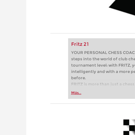
Fritz 21
YOUR PERSONAL CHESS COACH - 
steps into the world of club che
tournament level: with FRITZ, y
intelligently and with a more 
before.
FRITZ is more than just a chess 
Whether you’re taking your firs
Más...
or already playing at a tournam
more efficiently, intelligently
approach than ever before.