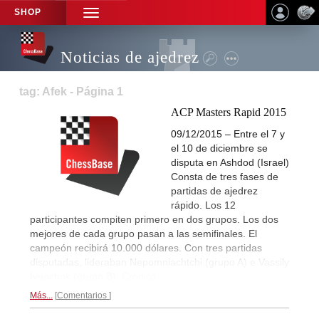
SHOP
TOGGLE
NAVIGATION
Noticias de ajedrez
tag: Afek - Página 1
ACP Masters Rapid 2015
09/12/2015 – Entre el 7 y
el 10 de diciembre se
disputa en Ashdod (Israel)
Consta de tres fases de
partidas de ajedrez
rápido. Los 12
participantes compiten primero en dos grupos. Los dos
mejores de cada grupo pasan a las semifinales. El
campeón recibirá 10.000 dólares. Con tres partidas
disputadas, lideraban Nepomniachtchi (grupo A) e Vassily
Ivanchuk (grupo B).
Crónica...
Más...
Comentarios