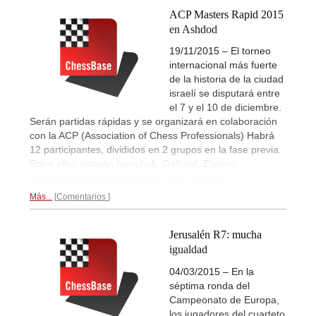
ACP Masters Rapid 2015
en Ashdod
19/11/2015 – El torneo
internacional más fuerte
de la historia de la ciudad
israelí se disputará entre
el 7 y el 10 de diciembre.
Serán partidas rápidas y se organizará en colaboración
con la ACP (Association of Chess Professionals) Habrá
12 participantes, divididos en 2 grupos en la fase previa.
Entre ellos estarán Ivanchuk, Gelfand, Eljanov,
Jakovenko y Nepomniachtchi.
Más detalles...
Más...
Comentarios
Jerusalén R7: mucha
igualdad
04/03/2015 – En la
séptima ronda del
Campeonato de Europa,
los jugadores del cuarteto