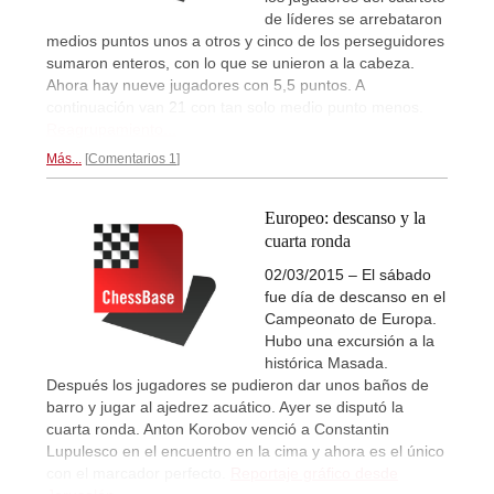
de líderes se arrebataron
medios puntos unos a otros y cinco de los perseguidores
sumaron enteros, con lo que se unieron a la cabeza.
Ahora hay nueve jugadores con 5,5 puntos. A
continuación van 21 con tan solo medio punto menos.
Reagrupamiento...
Más...
Comentarios 1
Europeo: descanso y la
cuarta ronda
02/03/2015 – El sábado
fue día de descanso en el
Campeonato de Europa.
Hubo una excursión a la
histórica Masada.
Después los jugadores se pudieron dar unos baños de
barro y jugar al ajedrez acuático. Ayer se disputó la
cuarta ronda. Anton Korobov venció a Constantin
Lupulesco en el encuentro en la cima y ahora es el único
con el marcador perfecto.
Reportaje gráfico desde