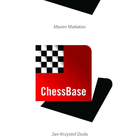
Maxim Matlakov
Jan-Krzystof Duda