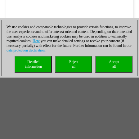
We use cookies and comparable technologies to provide certain functions, to improve
the user experience and to offer interest-oriented content. Depending on their intended
use, analysis cookies and marketing cookies may be used in addition to technically
required cookies.
Here
you can make detailed settings or revoke your consent (if
necessary partially) with effect for the future. Further information can be found in our
data protection declaration
.
Detailed
Reject
Accept
information
all
all