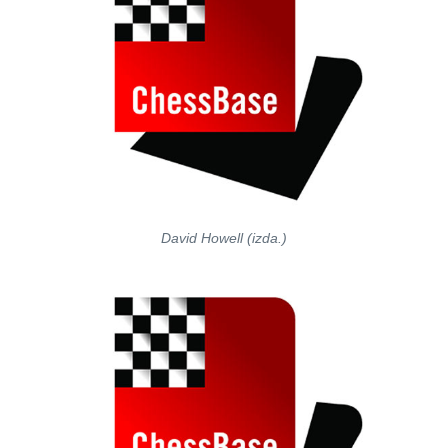
David Howell (izda.)