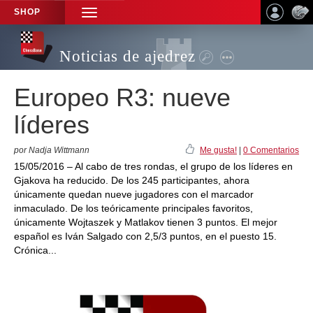
SHOP
TOGGLE
NAVIGATION
Noticias de ajedrez
Europeo R3: nueve
líderes
por Nadja Wittmann
Me gusta!
|
0 Comentarios
15/05/2016 – Al cabo de tres rondas, el grupo de los líderes en
Gjakova ha reducido. De los 245 participantes, ahora
únicamente quedan nueve jugadores con el marcador
inmaculado. De los teóricamente principales favoritos,
únicamente Wojtaszek y Matlakov tienen 3 puntos. El mejor
español es Iván Salgado con 2,5/3 puntos, en el puesto 15.
Crónica...