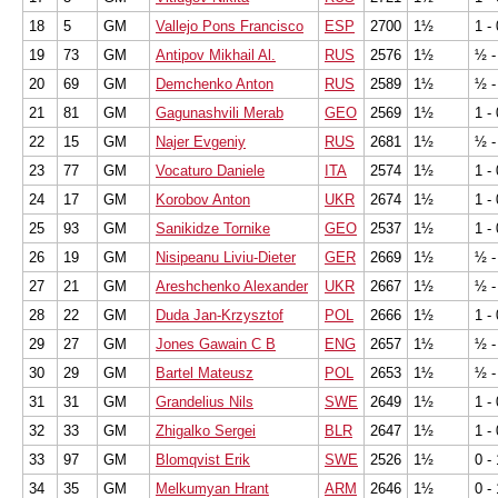
18
5
GM
Vallejo Pons Francisco
ESP
2700
1½
1 - 
19
73
GM
Antipov Mikhail Al.
RUS
2576
1½
½ -
20
69
GM
Demchenko Anton
RUS
2589
1½
½ -
21
81
GM
Gagunashvili Merab
GEO
2569
1½
1 - 
22
15
GM
Najer Evgeniy
RUS
2681
1½
½ -
23
77
GM
Vocaturo Daniele
ITA
2574
1½
1 - 
24
17
GM
Korobov Anton
UKR
2674
1½
1 - 
25
93
GM
Sanikidze Tornike
GEO
2537
1½
1 - 
26
19
GM
Nisipeanu Liviu-Dieter
GER
2669
1½
½ -
27
21
GM
Areshchenko Alexander
UKR
2667
1½
½ -
28
22
GM
Duda Jan-Krzysztof
POL
2666
1½
1 - 
29
27
GM
Jones Gawain C B
ENG
2657
1½
½ -
30
29
GM
Bartel Mateusz
POL
2653
1½
½ -
31
31
GM
Grandelius Nils
SWE
2649
1½
1 - 
32
33
GM
Zhigalko Sergei
BLR
2647
1½
1 - 
33
97
GM
Blomqvist Erik
SWE
2526
1½
0 - 
34
35
GM
Melkumyan Hrant
ARM
2646
1½
0 - 