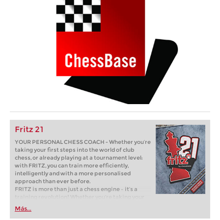
Fritz 21
YOUR PERSONAL CHESS COACH - Whether you’re
taking your first steps into the world of club
chess, or already playing at a tournament level:
with FRITZ, you can train more efficiently,
intelligently and with a more personalised
approach than ever before.
FRITZ is more than just a chess engine – it’s a
training revolution! Whether you’re taking your
first steps into the world of club chess, or already
Más...
playing at a tournament level: with FRITZ, you can