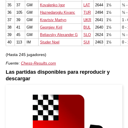
35
37
GM
Kovalenko Igor
LAT
2644
1½
½ -
36
105
GM
Haznedaroglu Kivanc
TUR
2494
1½
½ -
37
39
GM
Kravtsiv Martyn
UKR
2641
1½
1 - 
38
41
GM
Georgiev Kiril
BUL
2640
1½
0 - 
39
45
GM
Beliavsky Alexander G
SLO
2624
1½
½ -
40
113
IM
Studer Noel
SUI
2463
1½
0 - 
(Hasta 245 jugadores)
Fuente:
Chess-Results.com
Las partidas disponibles para reproducir y
descargar