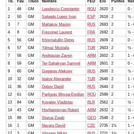
Tb.
Fav.
Título
Nombre
FED
Elo
Puntos
Res
1
48
GM
Lupulescu Constantin
ROU
2620
2
0 - 
2
50
GM
Salgado Lopez Ivan
ESP
2618
2
½ -
3
7
GM
Matlakov Maxim
RUS
2693
2
1 - 
4
8
GM
Fressinet Laurent
FRA
2692
2
½ -
5
56
GM
Khismatullin Denis
RUS
2609
2
0 - 
6
57
GM
Yilmaz Mustafa
TUR
2603
2
½ -
7
58
GM
Andriasian Zaven
ARM
2602
2
1 - 
8
59
GM
Ter-Sahakyan Samvel
ARM
2601
2
0 - 
9
60
GM
Goganov Aleksey
RUS
2600
2
½ -
10
32
GM
Ipatov Alexander
TUR
2648
2
1 - 
11
36
GM
Dubov Daniil
RUS
2644
2
1 - 
12
61
GM
Parligras Mircea-Emilian
ROU
2599
2
1 - 
13
84
GM
Kovalev Vladislav
BLR
2562
2
½ -
14
43
GM
Hovhannisyan Robert
ARM
2632
2
½ -
15
89
GM
Sturua Zurab
GEO
2548
2
1 - 
16
1
GM
Navara David
CZE
2735
1½
1 - 
17
3
GM
Vitiugov Nikita
RUS
2721
1½
1 - 