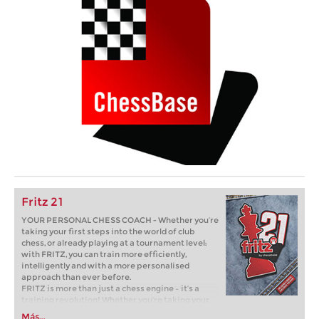
Fritz 21
YOUR PERSONAL CHESS COACH - Whether you’re
taking your first steps into the world of club
chess, or already playing at a tournament level:
with FRITZ, you can train more efficiently,
intelligently and with a more personalised
approach than ever before.
FRITZ is more than just a chess engine – it’s a
training revolution! Whether you’re taking your
first steps into the world of club chess, or already
Más...