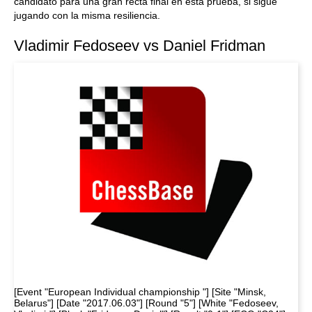
candidato para una gran recta final en esta prueba, si sigue
jugando con la misma resiliencia.
Vladimir Fedoseev vs Daniel Fridman
[Event "European Individual championship "] [Site "Minsk,
Belarus"] [Date "2017.06.03"] [Round "5"] [White "Fedoseev,