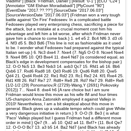
Vladimir"] [Black "Fridman, Daniel"] [Result "0-1"] [ECO "C24"]
[Annotator "GM Elshan Moradiabadi"] [PlyCount "90"]
[EventDate "2017.??.??"] [SourceDate "2017.06.03"]
[SourceVersionDate "2017.06.03"] {Fridman won a very tough
battle against 'On Fire' Fedoseev. In a complicated battle
Fedoseev played very enterprising chess, sacrificing a piece for
the attack, but a mistake at a crucial moment cost him his
advantage and left him a bit worse, after which Fridman never
gave him a chance to come back.} 1. e4 e5 2. Bc4 Nf6 3. d3 c6
4. Nf3 d5 5. Bb3 Bd6 {This line is not as fashionable as it used
to be. I wonder what Fedoseev had prepared against the typical
Italian set-up.} 6. Nc3 dxe4 7. Nxe4 (7. Ng5 O-O 8. Ncxe4 Nxe4
9. Nxe4 Bf5 10. Qf3 Bxe4 11. dxe4 Nd7 {is considered equal, as
Black's edge in development compensates for the bishop pair.}
12. O-O Nc5 13. Be3 Nxb3 14. axb3 Qc7 15. Rfd1 a6 16. Bb6
Qxb6 17. Rxd6 Rad8 18. Qd3 Rxd6 19. Qxd6 Rd8 20. Qxe5
Qd4 21. Qxd4 Rxd4 22. Re1 Rd2 23. Rc1 Re2 24. Kf1 Rxe4 25.
Rd1 Kf8 26. Rd7 Re7 27. Rd8+ Re8 28. Rd7 Re7 29. Rd8+ Re8
{1/2-1/2 (29) Ponomariov,R (2729)-Wang,Y (2691) Poikovsky
2012}) 7... Nxe4 8. dxe4 h6 {A rare choice but I am sure
Fridman would know this move as his wife IM and four times
US-champion Anna Zatonskih employed it against Vallejo in
2010! Nevertheless, I am a bit skeptical about this move in
general. Black gives up a valuable tempo which could give White
a very dangerous initiative in return.} 9. O-O (9. Be3 { is what
'Paco' Vallejo played but I guess Fridman had a different move
order in mind:} Qe7 (9... a5 10. Qd2 a4 11. Bxf7+ (11. Bc4 Qe7
12. O-O-O Bc7 13. a3 b5 14. Ba2 Nd7 {and Black has already