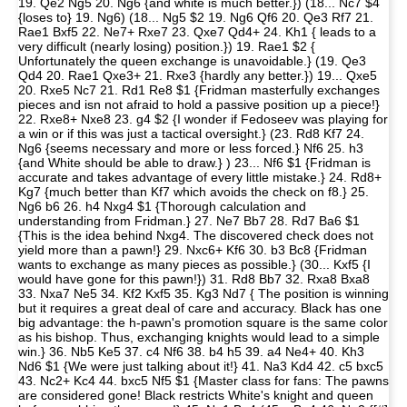
19. Qe2 Ng5 20. Ng6 {and white is much better.}) (18... Nc7 $4
{loses to} 19. Ng6) (18... Ng5 $2 19. Ng6 Qf6 20. Qe3 Rf7 21.
Rae1 Bxf5 22. Ne7+ Rxe7 23. Qxe7 Qd4+ 24. Kh1 { leads to a
very difficult (nearly losing) position.}) 19. Rae1 $2 {
Unfortunately the queen exchange is unavoidable.} (19. Qe3
Qd4 20. Rae1 Qxe3+ 21. Rxe3 {hardly any better.}) 19... Qxe5
20. Rxe5 Nc7 21. Rd1 Re8 $1 {Fridman masterfully exchanges
pieces and isn not afraid to hold a passive position up a piece!}
22. Rxe8+ Nxe8 23. g4 $2 {I wonder if Fedoseev was playing for
a win or if this was just a tactical oversight.} (23. Rd8 Kf7 24.
Ng6 {seems necessary and more or less forced.} Nf6 25. h3
{and White should be able to draw.} ) 23... Nf6 $1 {Fridman is
accurate and takes advantage of every little mistake.} 24. Rd8+
Kg7 {much better than Kf7 which avoids the check on f8.} 25.
Ng6 b6 26. h4 Nxg4 $1 {Thorough calculation and
understanding from Fridman.} 27. Ne7 Bb7 28. Rd7 Ba6 $1
{This is the idea behind Nxg4. The discovered check does not
yield more than a pawn!} 29. Nxc6+ Kf6 30. b3 Bc8 {Fridman
wants to exchange as many pieces as possible.} (30... Kxf5 {I
would have gone for this pawn!}) 31. Rd8 Bb7 32. Rxa8 Bxa8
33. Nxa7 Ne5 34. Kf2 Kxf5 35. Kg3 Nd7 { The position is winning
but it requires a great deal of care and accuracy. Black has one
big advantage: the h-pawn's promotion square is the same color
as his bishop. Thus, exchanging knights would lead to a simple
win.} 36. Nb5 Ke5 37. c4 Nf6 38. b4 h5 39. a4 Ne4+ 40. Kh3
Nd6 $1 {We were just talking about it!} 41. Na3 Kd4 42. c5 bxc5
43. Nc2+ Kc4 44. bxc5 Nf5 $1 {Master class for fans: The pawns
are considered gone! Black restricts White's knight and queen