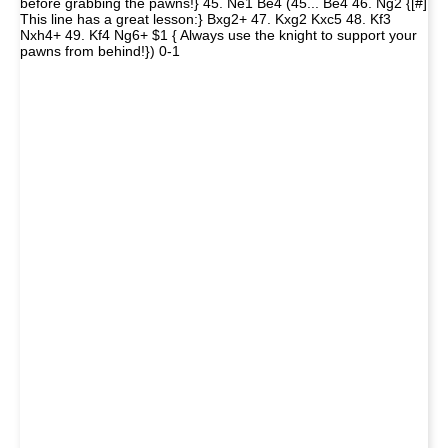
before grabbing the pawns!} 45. Ne1 Be4 (45... Be4 46. Ng2 {[#]
This line has a great lesson:} Bxg2+ 47. Kxg2 Kxc5 48. Kf3
Nxh4+ 49. Kf4 Ng6+ $1 { Always use the knight to support your
pawns from behind!}) 0-1