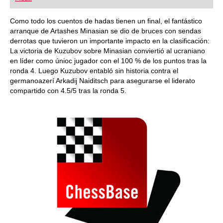
playing at a tournament level: with FRITZ, you can
train more efficiently, intelligently and with a
more personalised approach than ever before.
Como todo los cuentos de hadas tienen un final, el fantástico
arranque de Artashes Minasian se dio de bruces con sendas
derrotas que tuvieron un importante impacto en la clasificación:
La victoria de Kuzubov sobre Minasian conviertió al ucraniano
en líder como únioc jugador con el 100 % de los puntos tras la
ronda 4. Luego Kuzubov entabló sin historia contra el
germanoazerí Arkadij Naiditsch para asegurarse el liderato
compartido con 4.5/5 tras la ronda 5.