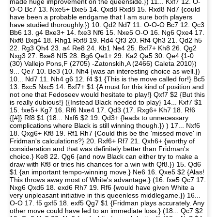
made huge improvement on the queenside.}) 11... Kxf7 12. O-
O-O Bc7 13. Nxe5+ Bxe5 14. Qxd8 Rxd8 15. Rxd8 Nd7 {could
have been a probable endgame that I am sure both players
have studied thoroughly.}) 10. Qd2 Nd7 11. O-O-O Bc7 12. Qc3
Bb6 13. g4 Bxe3+ 14. fxe3 Nf6 15. Nxe5 O-O 16. Ng6 Qxe4 17.
Nxf8 Bxg4 18. Rhg1 Rxf8 19. Rd4 Qf3 20. Rf4 Qh3 21. Qd2 h5
22. Rg3 Qh4 23. a4 Re8 24. Kb1 Ne4 25. Bxf7+ Kh8 26. Qg2
Nxg3 27. Bxe8 Nf5 28. Bg6 Qe1+ 29. Ka2 Qa5 30. Qe4 {1-0
(30) Vallejo Pons,F (2705) -Zatonskih,A (2466) Caleta 2010})
9... Qe7 10. Be3 (10. Nh4 {was an interesting choice as well.})
10... Nd7 11. Nh4 g6 12. f4 $1 {This is the move called for!} Bc5
13. Bxc5 Nxc5 14. Bxf7+ $1 {A must for this kind of position and
not one that Fedoseev would hesitate to play!} Qxf7 $2 {But this
is really dubious!} ({Instead Black needed to play} 14... Kxf7 $1
15. fxe5+ Kg7 16. Rf6 Nxe4 17. Qd3 (17. Rxg6+ Kh7 18. Rf6
{[#]} Rf8 $1 (18... Nxf6 $2 19. Qd3+ {leads to unnecessary
complications where Black is still winning though.}) ) 17... Nxf6
18. Qxg6+ Kf8 19. Rf1 Rh7 {Could this be the 'missed move' in
Fridman's calculations?} 20. Rxf6+ Rf7 21. Qxh6+ {worthy of
consideration and that was definitely better than Fridman's
choice.} Ke8 22. Qg6 {and now Black can either try to make a
draw with Kf8 or tries his chances for a win with Qf8.}) 15. Qd6
$1 {an important tempo-winning move.} Ne6 16. Qxe5 $2 {Alas!
This throws away most of White's advantage.} (16. fxe5 Qc7 17.
Nxg6 Qxd6 18. exd6 Rh7 19. Rf6 {would have given White a
very unpleasant initiative in this queenless middlegame.}) 16...
O-O 17. f5 gxf5 18. exf5 Qg7 $1 {Fridman plays accurately. Any
other move could have led to an immediate loss.} (18... Qc7 $2