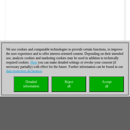
We use cookies and comparable technologies to provide certain functions, to improve
the user experience and to offer interest-oriented content. Depending on their intended
use, analysis cookies and marketing cookies may be used in addition to technically
required cookies.
Here
you can make detailed settings or revoke your consent (if
necessary partially) with effect for the future. Further information can be found in our
data protection declaration
.
Detailed
Reject
Accept
information
all
all