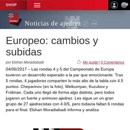
SHOP
TOGGLE
NAVIGATION
Noticias de ajedrez
Europeo: cambios y
subidas
por Elshan Moradiabadi
Me gusta!
|
0 Comentarios
04/06/2017 – Las rondas 4 y 5 del Campeonato de Europa
tuvieron un desarrollo esperado a la par que emocionante. Tras
5 rondas, 4 jugadores comparten lo más alto de la tabla con 4.5
puntos: Cheparinov (en la foto), Melkumyan, Kuzubov y
Fridman. Cada uno llegó de forma algo distinta, pero todos
jugaron un fuerte y animoso ajedrez. Les sigue un un gran
grupo de 27 ajedrecistas con 4.0/5, pero todavía faltan 6 rondas
para el final. Elshan Moradiabadi informa y analiza.