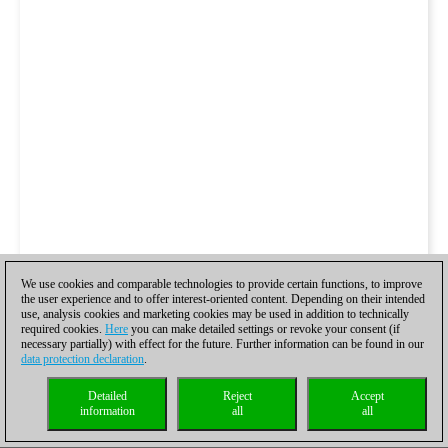
We use cookies and comparable technologies to provide certain functions, to improve
the user experience and to offer interest-oriented content. Depending on their intended
use, analysis cookies and marketing cookies may be used in addition to technically
required cookies.
Here
you can make detailed settings or revoke your consent (if
necessary partially) with effect for the future. Further information can be found in our
data protection declaration
.
Detailed
Reject
Accept
information
all
all