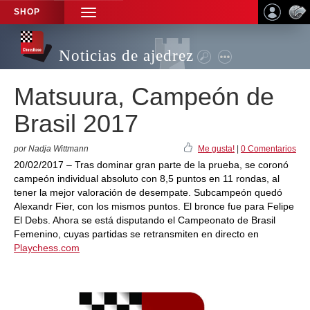
SHOP
TOGGLE
NAVIGATION
Noticias de ajedrez
Matsuura, Campeón de
Brasil 2017
por Nadja Wittmann
Me gusta!
|
0 Comentarios
20/02/2017 – Tras dominar gran parte de la prueba, se coronó
campeón individual absoluto con 8,5 puntos en 11 rondas, al
tener la mejor valoración de desempate. Subcampeón quedó
Alexandr Fier, con los mismos puntos. El bronce fue para Felipe
El Debs. Ahora se está disputando el Campeonato de Brasil
Femenino, cuyas partidas se retransmiten en directo en
Playchess.com