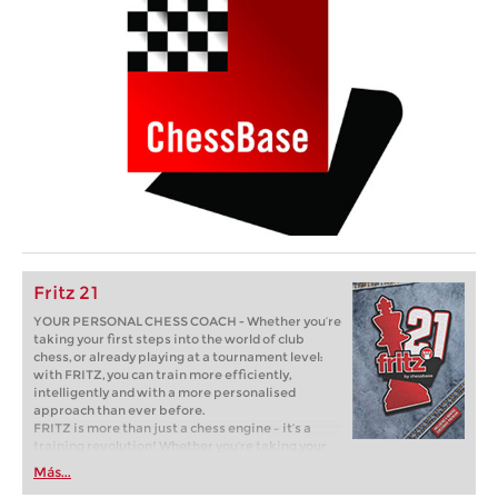
Fritz 21
YOUR PERSONAL CHESS COACH - Whether you’re
taking your first steps into the world of club
chess, or already playing at a tournament level:
with FRITZ, you can train more efficiently,
intelligently and with a more personalised
approach than ever before.
FRITZ is more than just a chess engine – it’s a
training revolution! Whether you’re taking your
first steps into the world of club chess, or already
Más...
playing at a tournament level: with FRITZ, you can