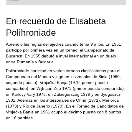
playing at a tournament level: with FRITZ, you can
train more efficiently, intelligently and with a
more personalised approach than ever before.
En recuerdo de Elisabeta
Polihroniade
Aprendió las reglas del ajedrez cuando tenía 9 años. En 1951
participó por primera vez en un torneo, el Campeonato de
Bucarest. En 1955 debutó a invel internacional en un duelo
entre Rumanía y Bulgaria.
Polihroniade participó en varios torneos clasificatorios para el
Campeonato del Mundo y jugó en los zonales de Sinia (1960,
segundo puesto), Vrnjačka Banja (1970, primer puesto
compartido), en Wijk aan Zee 1973 (primer puesto compartido),
en Karlovy Vary 1975, en Zalaegerszeg 1979 y en Bydgoszcz
1981. Además en los interzonales de Ohrid (1971), Menorca
(1973) y Río de Janerio (1979). En el Torneo de Candidatos de
Vrnjačka Banja en 1961 ocupó el décimo puesto con 8 puntos
en 16 partidas.