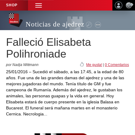
SHOP
TOGGLE
NAVIGATION
Noticias de ajedrez
Falleció Elisabeta
Polihroniade
por Nadja Wittmann
Me gusta!
|
0 Comentarios
25/01/2016 – Sucedió el sábado, a las 17:45, a la edad de 80
años. Fue una de las grandes damas del ajedrez y una de las
mejores jugadoras del mundo. Tenía título de GM y fue
campeona de Rumanía. Además del ajedrez, le gustaban los
animales, las personas guapas y la vida en general. Hoy
Elisabeta estará de cuerpo presente en la iglesia Balasa en
Bucarest. El funeral será mañana martes en el monasterio
Cernica. Necrologia...