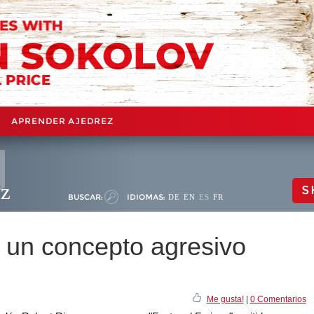
APRENDER AJEDREZ
ez
S
BUSCAR:
IDIOMAS:
DE
EN
ES
FR
: un concepto agresivo
Me gusta!
|
0 Comentarios