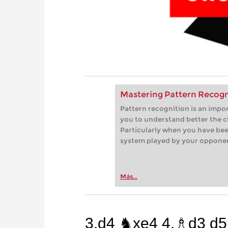
Mastering Pattern Recogn
Pattern recognition is an impor
you to understand better the ch
Particularly when you have be
system played by your opponent
Más...
3.d4 ♞xe4 4.♗d3 d