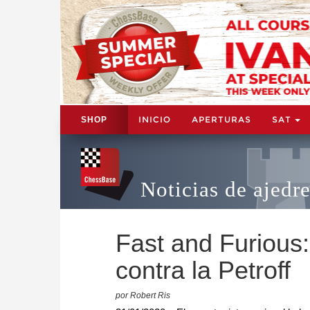
INICIO
APERTURAS
SAT
SHOP
Noticias de ajedr
Fast and Furious
contra la Petroff
por Robert Ris