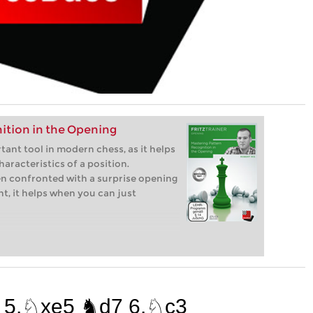
ition in the Opening
tant tool in modern chess, as it helps
aracteristics of a position.
en confronted with a surprise opening
, it helps when you can just
5 5.♘xe5 ♞d7 6.♘c3