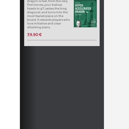
dragon is fast, from the very
first moves, your bishop
heads to g7, seizes the long
diagonal, and turns into the
most feared piece on the
board. It rewards players who
love initiative and clear
attacking plans.
39,90 €