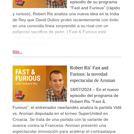
episodio de su programa
"Fast and Furious" (rápido
y rurioso), Robert Ris analiza una nueva idea en la India
de Rey que Daniil Dubov probó recientemente con éxito:
en una conocida línea sorprendió a su rival con un
peligroso sacrificio de peón. | Fast & Furious está
disponible en diferido para los usuarios con Cuenta
ChessBase Premium.
Más...
Robert Ris' Fast and
Furious: la novedad
espectacular de Aronian
18/07/2024 – En el nuevo
episodio del programa de
Robert Ris "Fast &
Furious", el entrenador neerlandés analiza la partida Vidit
vs. Aronian disputada en el torneo SuperUnited en
Croacia. Se trata de una partida con la variante de
avance contra la Francesa. Aronian presentó una
espectacular innovación para acelerar el contraataque