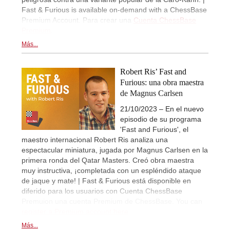
Fast & Furious is available on-demand with a ChessBase
Premium Account. Para crear una
Cuenta ChessBase
Premium
.
Más...
Robert Ris’ Fast and
Furious: una obra maestra
de Magnus Carlsen
21/10/2023 – En el nuevo
episodio de su programa
'Fast and Furious', el
maestro internacional Robert Ris analiza una
espectacular miniatura, jugada por Magnus Carlsen en la
primera ronda del Qatar Masters. Creó obra maestra
muy instructiva, ¡completada con un espléndido ataque
de jaque y mate! | Fast & Furious está disponible en
diferido para los usuarios con Cuenta ChessBase
Premuion una cuenta Premium de ChessBase. You can
register a Premium account here
.
Más...