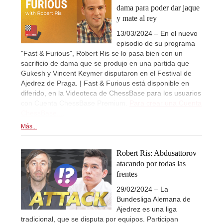
dama para poder dar jaque
y mate al rey
13/03/2024 – En el nuevo
episodio de su programa
"Fast & Furious", Robert Ris se lo pasa bien con un
sacrificio de dama que se produjo en una partida que
Gukesh y Vincent Keymer disputaron en el Festival de
Ajedrez de Praga. | Fast & Furious está disponible en
diferido, en la Videoteca de ChessBase para los usuarios
con Cuenta ChessBase Premium.
Para crear una Cuenta
ChessBase...
.
Más...
Robert Ris: Abdusattorov
atacando por todas las
frentes
29/02/2024 – La
Bundesliga Alemana de
Ajedrez es una liga
tradicional, que se disputa por equipos. Participan