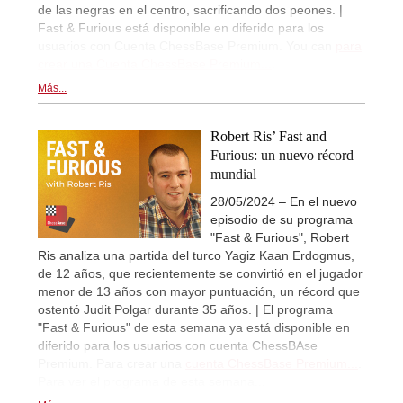
de las negras en el centro, sacrificando dos peones. |
Fast & Furious está disponible en diferido para los
usuarios con Cuenta ChessBase Premium. You can
para
crear una Cuenta ChessBase Premium...
.
Más...
Robert Ris’ Fast and
Furious: un nuevo récord
mundial
28/05/2024 – En el nuevo
episodio de su programa
"Fast & Furious", Robert
Ris analiza una partida del turco Yagiz Kaan Erdogmus,
de 12 años, que recientemente se convirtió en el jugador
menor de 13 años con mayor puntuación, un récord que
ostentó Judit Polgar durante 35 años. | El programa
"Fast & Furious" de esta semana ya está disponible en
diferido para los usuarios con cuenta ChessBAse
Premium. Para crear una
cuenta ChessBase Premium...
.
Para ver el programa de esta semana...