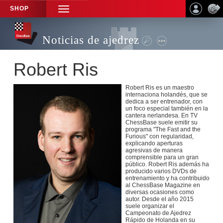
SHOP
TOGGLE
NAVIGATION
Noticias de ajedrez
Robert Ris
Robert Ris es un maestro
internaciona holandés, que se
dedica a ser entrenador, con
un foco especial también en la
cantera nerlandesa. En TV
ChessBase suele emitir su
programa "The Fast and the
Furious" con regularidad,
explicando aperturas
agresivas de manera
comprensible para un gran
público. Robert Ris además ha
producido varios DVDs de
entrenamiento y ha contribuido
al ChessBase Magazine en
diversas ocasiones como
autor. Desde el año 2015
suele organizar el
Campeonato de Ajedrez
Rápido de Holanda en su