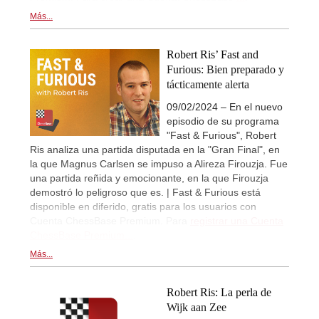
Más...
Robert Ris’ Fast and
Furious: Bien preparado y
tácticamente alerta
09/02/2024 – En el nuevo
episodio de su programa
"Fast & Furious", Robert
Ris analiza una partida disputada en la "Gran Final", en
la que Magnus Carlsen se impuso a Alireza Firouzja. Fue
una partida reñida y emocionante, en la que Firouzja
demostró lo peligroso que es. | Fast & Furious está
disponible en diferido, gratis para los usuarios con
Cuenta ChessBase Premium. Para
registrar una Cuenta
ChessBase Premium...
.
Más...
Robert Ris: La perla de
Wijk aan Zee