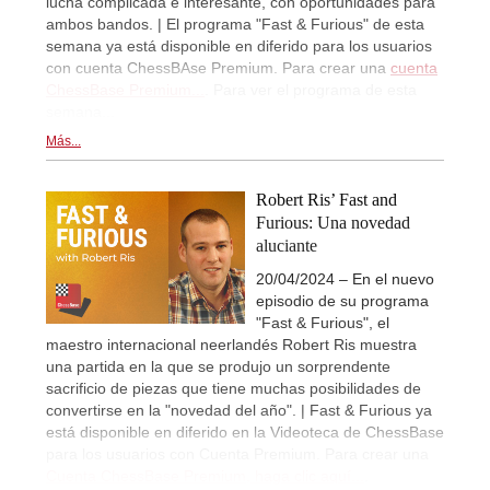
lucha complicada e interesante, con oportunidades para
ambos bandos. | El programa "Fast & Furious" de esta
semana ya está disponible en diferido para los usuarios
con cuenta ChessBAse Premium. Para crear una
cuenta
ChessBase Premium...
. Para ver el programa de esta
semana...
Más...
Robert Ris’ Fast and
Furious: Una novedad
aluciante
20/04/2024 – En el nuevo
episodio de su programa
"Fast & Furious", el
maestro internacional neerlandés Robert Ris muestra
una partida en la que se produjo un sorprendente
sacrificio de piezas que tiene muchas posibilidades de
convertirse en la "novedad del año". | Fast & Furious ya
está disponible en diferido en la Videoteca de ChessBase
para los usuarios con Cuenta Premium. Para crear una
Cuenta ChessBase Premium, haga clic aquí...
.