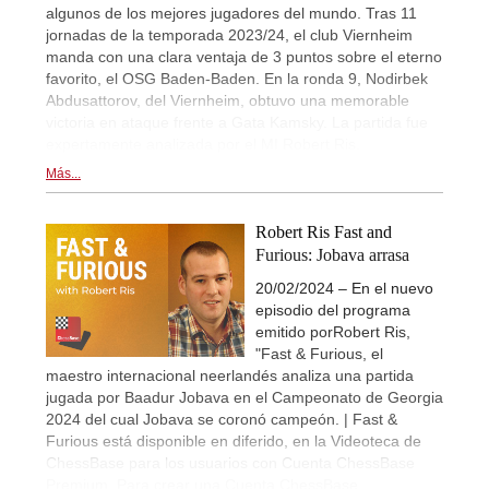
algunos de los mejores jugadores del mundo. Tras 11
jornadas de la temporada 2023/24, el club Viernheim
manda con una clara ventaja de 3 puntos sobre el eterno
favorito, el OSG Baden-Baden. En la ronda 9, Nodirbek
Abdusattorov, del Viernheim, obtuvo una memorable
victoria en ataque frente a Gata Kamsky. La partida fue
expertamente analizada por el MI Robert Ris.
Más...
Robert Ris Fast and
Furious: Jobava arrasa
20/02/2024 – En el nuevo
episodio del programa
emitido porRobert Ris,
"Fast & Furious, el
maestro internacional neerlandés analiza una partida
jugada por Baadur Jobava en el Campeonato de Georgia
2024 del cual Jobava se coronó campeón. | Fast &
Furious está disponible en diferido, en la Videoteca de
ChessBase para los usuarios con Cuenta ChessBase
Premium. Para crear una Cuenta ChessBase
...
.