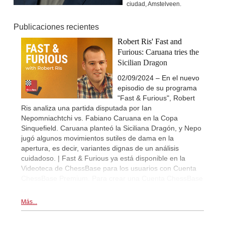
ciudad, Amstelveen.
Publicaciones recientes
Robert Ris' Fast and
Furious: Caruana tries the
Sicilian Dragon
02/09/2024 – En el nuevo
episodio de su programa
"Fast & Furious", Robert
Ris analiza una partida disputada por Ian
Nepomniachtchi vs. Fabiano Caruana en la Copa
Sinquefield. Caruana planteó la Siciliana Dragón, y Nepo
jugó algunos movimientos sutiles de dama en la
apertura, es decir, variantes dignas de un análisis
cuidadoso. | Fast & Furious ya está disponible en la
Videoteca de ChessBase para los usuarios con Cuenta
ChessBase Premium. Para crear una Cuenta ChessBase
...
.
Más...