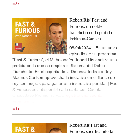
Más...
Robert Ris' Fast and
Furious: un doble
fianchetto en la partida
Fridman-Carlsen
08/04/2024 – En un uevo
episodio de su programa
"Fast & Furious", el MI holandés Robert Ris analiza una
partida en la que se emplea el Sistema del Doble
Fianchetto. En el espíritu de la Defensa India de Rey,
Magnus Carlsen aprovecha la iniciativa en el flanco de
rey con negras para ganar una instructiva partida. | Fast
& Furious está disponible a la carta con Cuenta
ChessBase Premium . Para
registrar una cuenta
Premium...
.
Más...
Robert Ris Fast and
Furious: sacrificando la