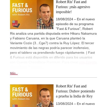
Robert Ris' Fast and
Furious: ¡más agresivo
imposible!
18/08/2024 – En el nuevo
episodio de su programa
"Fast & Furious", Robert
Ris analiza una partida disputada entre Hikaru Nakamura
y Fabiano Caruana, en la que Caruana planteó la
Variante Cozio (3...Cge7) contra la Ruy López. El tercer
movimiento de las negras podría parecer inofensivo,
pero el tablero va prendiendo fuego rápidamente. | Fast
& Furious está disponible en diferido para los usuarios
con Cuenta ChessBase Premium. Para crear
una Cuenta
ChessBase Premium...
.
Más...
Robert Ris' Fast and
Furious: Dubov poniendo
a prueba la India de Rey
13/08/2024 – En el nuevo