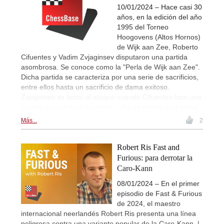
10/01/2024 – Hace casi 30
años, en la edición del año
1995 del Torneo
Hoogovens (Altos Hornos)
de Wijk aan Zee, Roberto
Cifuentes y Vadim Zvjaginsev disputaron una partida
asombrosa. Se conoce como la "Perla de Wijk aan Zee".
Dicha partida se caracteriza por una serie de sacrificios,
entre ellos hasta un sacrificio de dama exitoso.
Zvjaginsev se lanzó al ataque cuando Cifuentes hizo una
jugada que parecía inocente... ¡No se pierda esta perla!
Más...
2
Robert Ris Fast and
Furious: para derrotar la
Caro-Kann
08/01/2024 – En el primer
episodio de Fast & Furious
de 2024, el maestro
internacional neerlandés Robert Ris presenta una línea
peligrosa contra una variante popular de la Caro-Kann. |