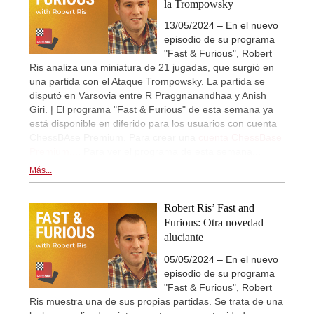
la Trompowsky
13/05/2024 – En el nuevo
episodio de su programa
"Fast & Furious", Robert
Ris analiza una miniatura de 21 jugadas, que surgió en
una partida con el Ataque Trompowsky. La partida se
disputó en Varsovia entre R Praggnanandhaa y Anish
Giri. | El programa "Fast & Furious" de esta semana ya
está disponible en diferido para los usuarios con cuenta
ChessBAse Premium. Para crear una
cuenta ChessBase
Premium...
. Para ver el programa de esta semana...
Más...
Robert Ris’ Fast and
Furious: Otra novedad
aluciante
05/05/2024 – En el nuevo
episodio de su programa
"Fast & Furious", Robert
Ris muestra una de sus propias partidas. Se trata de una