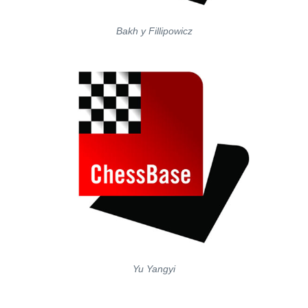
Bakh y Fillipowicz
Yu Yangyi