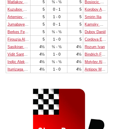
Matlakov Maxim
5
½ - ½
5
Bosiocic Marin
Kuzubov Yuriy
5
0 - 1
5
Korobov Anton
Artemiev Vladislav
5
1 - 0
5
Smirin Ilia
Jumabayev Rinat
5
0 - 1
5
Kamsky Gata
Berkes Ferenc
5
½ - ½
5
Dubov Daniil
Firouzja Alireza
5
1 - 0
5
Cordova Emilio
Sasikiran Krishnan
4½
½ - ½
4½
Rozum Ivan
Vidit Santosh Gujrathi
4½
1 - 0
4½
Bindrich Falko
Indjic Aleksandar
4½
½ - ½
4½
Motylev Alexander
Iturrizaga Bonelli Eduardo
4½
1 - 0
4½
Antipov Mikhail Al.