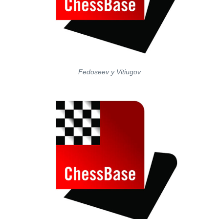
Fedoseev y Vitiugov