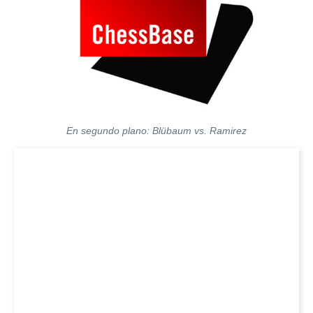
En segundo plano: Blübaum vs. Ramirez