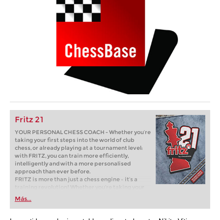
Fritz 21
YOUR PERSONAL CHESS COACH - Whether you’re
taking your first steps into the world of club
chess, or already playing at a tournament level:
with FRITZ, you can train more efficiently,
intelligently and with a more personalised
approach than ever before.
FRITZ is more than just a chess engine – it’s a
training revolution! Whether you’re taking your
first steps into the world of club chess, or already
Más...
playing at a tournament level: with FRITZ, you can
train more efficiently, intelligently and with a
more personalised approach than ever before.