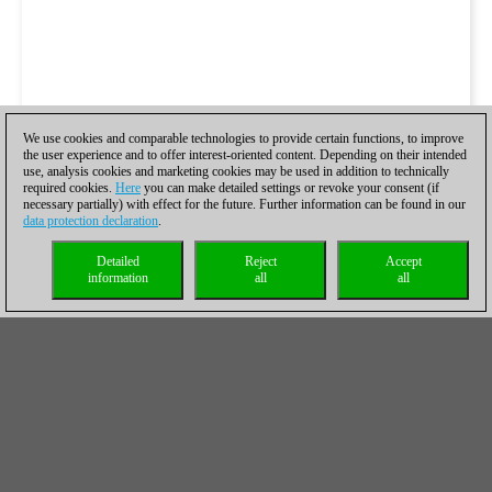
We use cookies and comparable technologies to provide certain functions, to improve
the user experience and to offer interest-oriented content. Depending on their intended
use, analysis cookies and marketing cookies may be used in addition to technically
required cookies.
Here
you can make detailed settings or revoke your consent (if
necessary partially) with effect for the future. Further information can be found in our
data protection declaration
.
Detailed
Reject
Accept
information
all
all