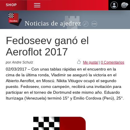
SHOP
TOGGLE
NAVIGATION
Noticias de ajedrez
Fedoseev ganó el
Aeroflot 2017
por Andre Schulz
Me gusta!
|
0 Comentarios
02/03/2017 – Con unas tablas rápidas en el encuentro en la
cima de la última ronda, Vladimir se aseguró la victoria en el
Abierto Aeroflot, en Moscú. Nikita Vitiugov ocupó el segundo
puesto. Fedoseev, como campeón, recibirá una invitación para
participar en el torneo de Dortmund este mismo año. Eduardo
Iturrizaga (Venezuela) terminó 15° y Emilio Cordova (Perú), 25°.