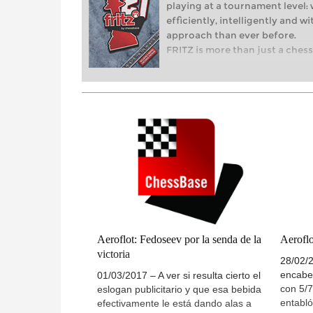
playing at a tournament level: 
efficiently, intelligently and 
approach than ever before.
FRITZ is more than just a chess 
revolution! Whether you’re taki
world of club chess, or already
with FRITZ, you can train more e
with a more personalised appr
Aeroflot: Fedoseev por la senda de la
Aerofl
victoria
28/02/2
encabe
01/03/2017 – A ver si resulta cierto el
con 5/7
eslogan publicitario y que esa bebida
entabl
efectivamente le está dando alas a