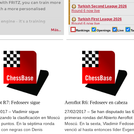
with FRITZ, you can train more
Turkish Second League 2026
with a more personalised
Round 6 now live
Turkish First League 2026
engine – it’s a training
Round 6 now live
ng your first steps into the
Más...
Rankings
Openings
Live
Ta
New Opening Trend
 playing at a tournament level:
Sindarov - Giri (C58)
fficiently, intelligently and
New Opening Trend
oach than ever before.
Van Foreest - So (C28)
New Opening Trend
Liang - Caruana (C01)
New Opening Trend
Dominguez Perez - Caruana (C41)
Tactics in a live game
Caruana - Giri
New Opening Trend
Kiolbasa - Salimova (C50)
ot R7: Fedoseev sigue
Aeroflot R6: Fedoseev en cabeza
New Opening Trend
017 – Vladimir sigue
27/02/2017 – Se han disputado las 
Piliposyan - Burns (B54)
zando la clasificación en Moscú
primeras rondas del Abierto Aeroflot
New Opening Trend
 puntos. En la séptima ronda
Moscú. En la sexta, Vladimir Fedos
Ilinca - Ibrahimli (B90)
ó con negras con Denis
venció al hasta entonces líder Evge