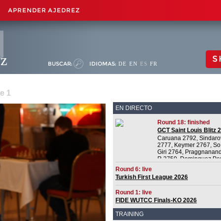
APRENDER AJEDREZ
ez
S
BUSCAR:
IDIOMAS:
DE
EN
ES
FR
e 1
EN DIRECTO
Round 18: finished
GCT Saint Louis Blitz 
Caruana 2792, Sindaro
2777, Keymer 2767, So
Giri 2764, Praggnanan
R 2750, Dominguez Pe
2732, Van Foreest 2728
Round 6: live
Aronian 2721
Turkish First League 2026
Round 1: live
FIDE WUTCC Finals-KO 2026
TRAINING