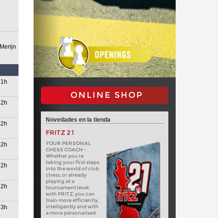
M
Merijn
1h
ONLINE SHOP
2h
Novedades en la tienda
2h
FRITZ 21
YOUR PERSONAL
2h
CHESS COACH -
Whether you’re
taking your first steps
2h
into the world of club
chess, or already
playing at a
2h
tournament level:
with FRITZ, you can
train more efficiently,
intelligently and with
3h
a more personalised