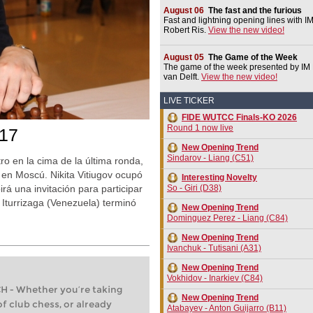
August 06
The fast and the furious
Fast and lightning opening lines with I
Robert Ris.
View the new video!
August 05
The Game of the Week
The game of the week presented by IM 
van Delft.
View the new video!
LIVE TICKER
FIDE WUTCC Finals-KO 2026
Round 1 now live
017
New Opening Trend
Sindarov - Liang (C51)
o en la cima de la última ronda,
t, en Moscú. Nikita Vitiugov ocupó
Interesting Novelty
á una invitación para participar
So - Giri (D38)
Iturrizaga (Venezuela) terminó
New Opening Trend
Dominguez Perez - Liang (C84)
New Opening Trend
Ivanchuk - Tutisani (A31)
New Opening Trend
Vokhidov - Inarkiev (C84)
- Whether you’re taking
New Opening Trend
of club chess, or already
Atabayev - Anton Guijarro (B11)