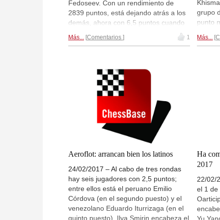
Khismat
Fedoseev. Con un rendimiento de
grupo 
2839 puntos, está dejando atrás a los
punto m
demás, ahora con 6,5 puntos cuando
Matlako
se llevan 8 rondas disputadas en el
Más...
Comentarios
1
Más...
C
y Artem
torneo Aeroflot en Moscú. Los
puntos
perseguidores más cercanos son
posició
Najer y Matlakov, ambos con 6/8
rondas 
puntos.
Aeroflot: arrancan bien los latinos
Ha com
2017
24/02/2017 – Al cabo de tres rondas
hay seis jugadores con 2,5 puntos;
22/02/2
entre ellos está el peruano Emilio
el 1 d
Córdova (en el segundo puesto) y el
Oartici
venezolano Eduardo Iturrizaga (en el
encabez
quinto puesto). Ilya Smirin encabeza el
Yu Yang