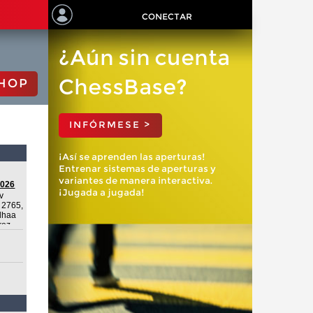
CONECTAR
¿Aún sin cuenta
ChessBase?
HOP
INFÓRMESE >
¡Así se aprenden las aperturas!
Entrenar sistemas de aperturas y
variantes de manera interactiva.
2026
¡Jugada a jugada!
v
 2765,
dhaa
rez
,