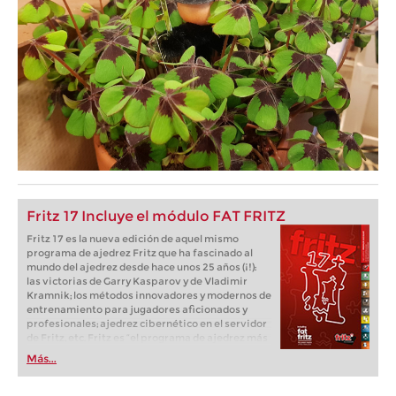
Fritz 17 Incluye el módulo FAT FRITZ
Fritz 17 es la nueva edición de aquel mismo
programa de ajedrez Fritz que ha fascinado al
mundo del ajedrez desde hace unos 25 años (¡!):
las victorias de Garry Kasparov y de Vladimir
Kramnik; los métodos innovadores y modernos de
entrenamiento para jugadores aficionados y
profesionales; ajedrez cibernético en el servidor
de Fritz, etc. Fritz es “el programa de ajedrez más
popular de Alemania” (Der Spiegel) y ofrece todo
Más...
lo que necesita el ajedrecista. La novedad más
espectacular: Fritz 17 incluye el módulo basado
en una red neuronal de inteligencia artificial, "Fat