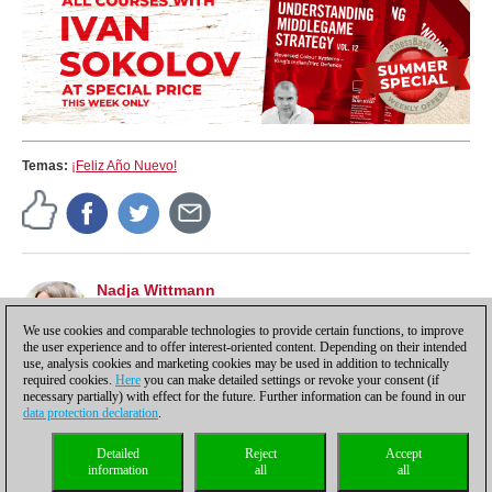
Temas:
¡Feliz Año Nuevo!
Nadja Wittmann
Editora de la web de ChessBase con noticias en
castellano, tutoriales y marketing.
We use cookies and comparable technologies to provide certain functions, to improve
the user experience and to offer interest-oriented content. Depending on their intended
use, analysis cookies and marketing cookies may be used in addition to technically
required cookies.
Here
you can make detailed settings or revoke your consent (if
necessary partially) with effect for the future. Further information can be found in our
data protection declaration
.
Política de privacidad
|
Pie de imprenta
|
Para contactar
|
Cookies Management
|
Detailed
Reject
Accept
Licencias
|
Compliance Hotline
|
Inicio
information
all
all
© 2017 ChessBase GmbH | Osterbekstraße 90a | 22083 Hamburgo | Alemania