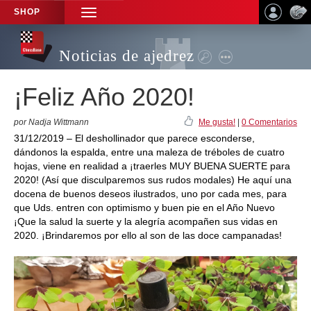
SHOP
TOGGLE
NAVIGATION
Noticias de ajedrez
¡Feliz Año 2020!
por Nadja Wittmann
Me gusta!
|
0 Comentarios
31/12/2019 – El deshollinador que parece esconderse,
dándonos la espalda, entre una maleza de tréboles de cuatro
hojas, viene en realidad a ¡traerles MUY BUENA SUERTE para
2020! (Así que disculparemos sus rudos modales) He aquí una
docena de buenos deseos ilustrados, uno por cada mes, para
que Uds. entren con optimismo y buen pie en el Año Nuevo
¡Que la salud la suerte y la alegría acompañen sus vidas en
2020. ¡Brindaremos por ello al son de las doce campanadas!