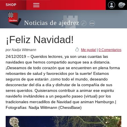
SHOP
TOGGLE
NAVIGATION
Noticias de ajedrez
¡Feliz Navidad!
por Nadja Wittmann
Me gusta!
|
0 Comentarios
24/12/2019 – Queridos lectores, ya son unas cuantas las
navidades que hemos compartido aunque sea a distancia.
¡Deseamos de todo corazón que se encuentren en plena forma
rebosantes de salud y favorecidos por la suerte! Estamos
seguros de que estarán ,como todo el mundo, deseando
desconectar del día a día y disfrutar de la compañía de sus
seres queridos. Quisieramos contribuir a animar ese espiritu
navideño invitándoles a un pequeño paseo (virtual) por los
tradicionales mercadillos de Navidad que animan Hamburgo.|
Fotografías: Nadja Wittmann (ChessBase)