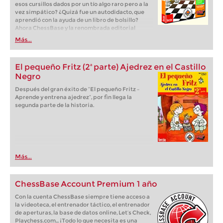
esos cursillos dados por un tío algo raro pero a la
vez simpático? ¿Quizá fue un autodidacto, que
aprendió con la ayuda de un libro de bolsillo?
Ahora ChessBase y la renombrada editorial
alemana Terzio, especializada en software para
Más...
niños, acaban de publicar un programa
interactivo de enseñanza para aprender y
entrenar ajedrez.
El pequeño Fritz (2ª parte) Ajedrez en el Castillo
Negro
Después del gran éxito de “El pequeño Fritz –
Aprende y entrena ajedrez“, por fin llega la
segunda parte de la historia.
Más...
ChessBase Account Premium 1 año
Con la cuenta ChessBase siempre tiene acceso a
la videoteca, el entrenador táctico, el entrenador
de aperturas, la base de datos online, Let’s Check,
Playchess.com... ¡Todo lo que necesita es una