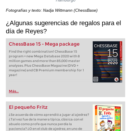
Fotografías y texto: Nadja Wittmann (ChessBase)
¿Algunas sugerencias de regalos para el
día de Reyes?
ChessBase 15 - Mega package
Find the right combination! ChessBase 15
program + new Mega Database 2020 with 8
million games and more than 85,000 master
analyses. Plus ChessBase Magazine (DVD +
magazine) and CB Premium membership for 1
year!
Más...
El pequeño Fritz
¿Se acuerda de cómo aprendió a jugar al ajedrez?
¿Tal vez fue de la manera típica, clásica: con el
abuelo como profe que nunca perdía la
paciencia? ¿O en el club de ajedrez, en uno de