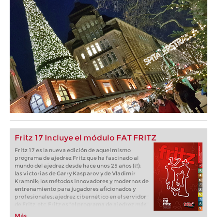
Fritz 17 Incluye el módulo FAT FRITZ
Fritz 17 es la nueva edición de aquel mismo
programa de ajedrez Fritz que ha fascinado al
mundo del ajedrez desde hace unos 25 años (¡!):
las victorias de Garry Kasparov y de Vladimir
Kramnik; los métodos innovadores y modernos de
entrenamiento para jugadores aficionados y
profesionales; ajedrez cibernético en el servidor
de Fritz, etc. Fritz es “el programa de ajedrez más
popular de Alemania” (Der Spiegel) y ofrece todo
Más...