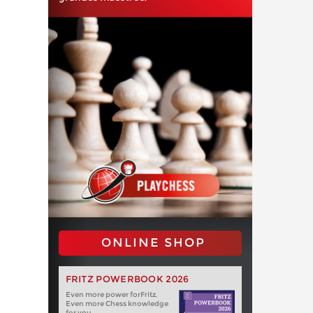
ONLINE SHOP
FRITZ POWERBOOK 2026
Even more power forFritz.
Even more Chess knowledge
for you.