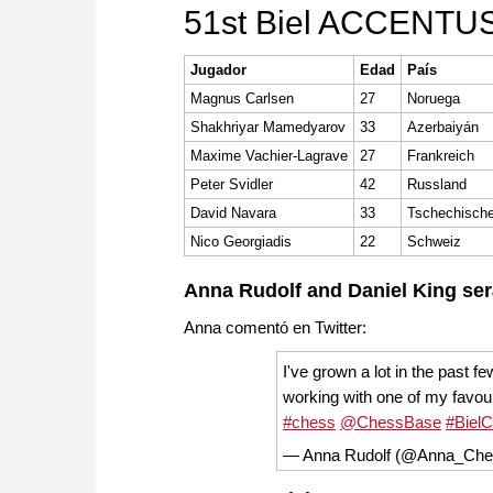
51st Biel ACCENTUS
Jugador
Edad
País
Magnus Carlsen
27
Noruega
Shakhriyar Mamedyarov
33
Azerbaiyán
Maxime Vachier-Lagrave
27
Frankreich
Peter Svidler
42
Russland
David Navara
33
Tschechische
Nico Georgiadis
22
Schweiz
Anna Rudolf and Daniel King ser
Anna comentó en Twitter:
I've grown a lot in the past 
working with one of my favou
#chess
@ChessBase
#Biel
— Anna Rudolf (@Anna_Ch