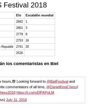
 Festival 2018
Elo
Escalafón mundial
2842
1
2801
3
2779
8
2753
16
 Republik
2741
20
2526
án los comentaristas en Biel
few hours.🙈 Looking forward to
@BielFestival
and
rite commentators of all time,
@DanielKingChess
!
Chess2018
https://t.co/rxEfPAPoLM
ess)
July 11, 2018