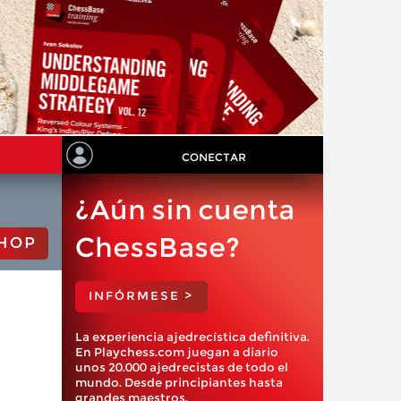
CONECTAR
¿Aún sin cuenta
ChessBase?
HOP
INFÓRMESE >
La experiencia ajedrecística definitiva.
En Playchess.com juegan a diario
unos 20.000 ajedrecistas de todo el
mundo. Desde principiantes hasta
grandes maestros.