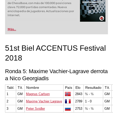
de ChessBase, con más de 100.000 posiciones
clave. 72.000 partidas comentadas. Nueva
enciclopedia de jugadores. Actualizaciones por
Internet.
Más...
51st Biel ACCENTUS Festival
2018
Ronda 5: Maxime Vachier-Lagrave derrota
a Nico Georgiadis
Tabl.
Tít.
Nombre
País
Elo
Resultado
Tít.
1
GM
Magnus Carlsen
2843
½ - ½
GM
2
GM
Maxime Vachier Lagrave
2789
1 - 0
GM
3
GM
Peter Svidler
2753
½ - ½
GM