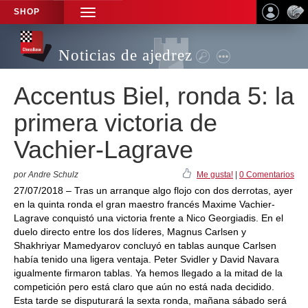
SHOP
TOGGLE
NAVIGATION
Noticias de ajedrez
Accentus Biel, ronda 5: la
primera victoria de
Vachier-Lagrave
por Andre Schulz
Me gusta!
|
0 Comentarios
27/07/2018 – Tras un arranque algo flojo con dos derrotas, ayer
en la quinta ronda el gran maestro francés Maxime Vachier-
Lagrave conquistó una victoria frente a Nico Georgiadis. En el
duelo directo entre los dos líderes, Magnus Carlsen y
Shakhriyar Mamedyarov concluyó en tablas aunque Carlsen
había tenido una ligera ventaja. Peter Svidler y David Navara
igualmente firmaron tablas. Ya hemos llegado a la mitad de la
competición pero está claro que aún no está nada decidido.
Esta tarde se disputurará la sexta ronda, mañana sábado será