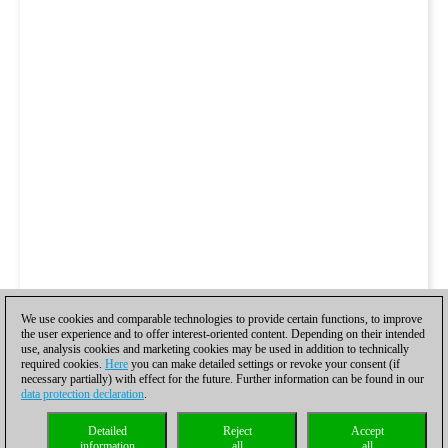
We use cookies and comparable technologies to provide certain functions, to improve
the user experience and to offer interest-oriented content. Depending on their intended
use, analysis cookies and marketing cookies may be used in addition to technically
required cookies.
Here
you can make detailed settings or revoke your consent (if
necessary partially) with effect for the future. Further information can be found in our
data protection declaration
.
Detailed
Reject
Accept
information
all
all