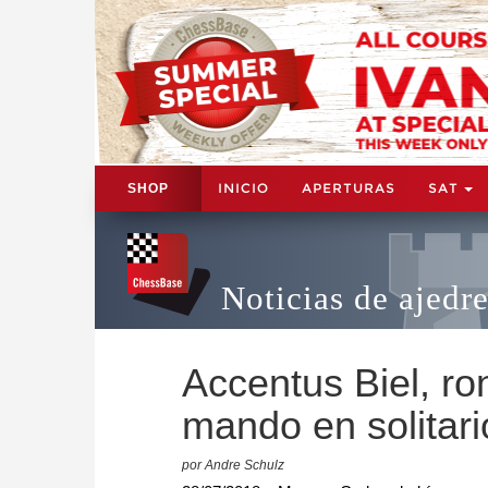
INICIO
APERTURAS
SAT
SHOP
Noticias de ajedr
Accentus Biel, r
mando en solitari
por Andre Schulz