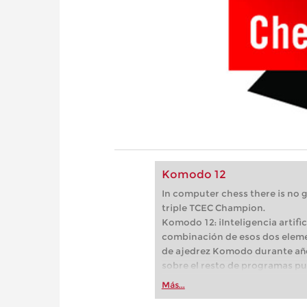
Komodo 12
In computer chess there is no
triple TCEC Champion.
Komodo 12: iInteligencia artif
combinación de esos dos eleme
de ajedrez Komodo durante año
sobre el resto de programas pu
por el hecho de que "dos corazo
Más...
módulo clásico de Komodo, en 