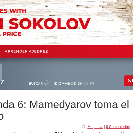
APRENDER AJEDREZ
ez
S
BUSCAR:
IDIOMAS:
DE
EN
ES
FR
onda 6: Mamedyarov toma el
o
Me gusta!
|
0 Comentarios