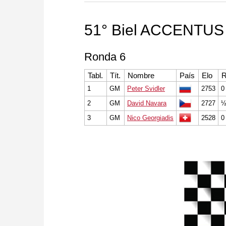
segundo es el módulo Komodo "
sistema parecido al de AlphaZe
51° Biel ACCENTUS 
Ronda 6
Tabl.
Tít.
Nombre
País
Elo
R
1
GM
Peter Svidler
2753
0
2
GM
David Navara
2727
½
3
GM
Nico Georgiadis
2528
0