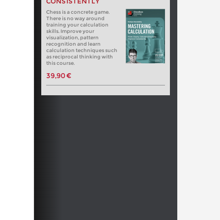
CONSISTENTLY
Chess is a concrete game.
There is no way around
training your calculation
skills. Improve your
visualization, pattern
recognition and learn
calculation techniques such
as reciprocal thinking with
this course.
39,90 €