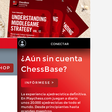
CONECTAR
¿Aún sin cuenta
ChessBase?
HOP
INFÓRMESE >
La experiencia ajedrecística definitiva.
En Playchess.com juegan a diario
unos 20.000 ajedrecistas de todo el
mundo. Desde principiantes hasta
grandes maestros.