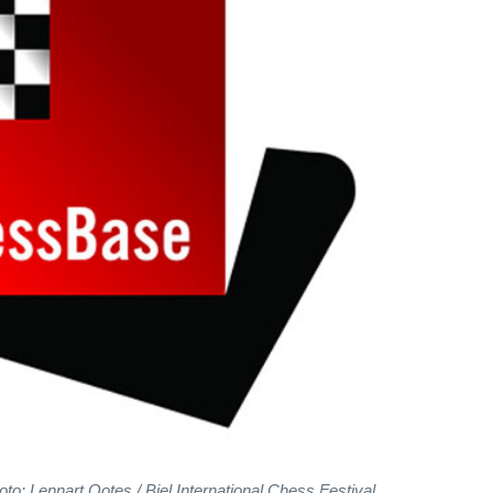
o: Lennart Ootes / Biel International Chess Festival