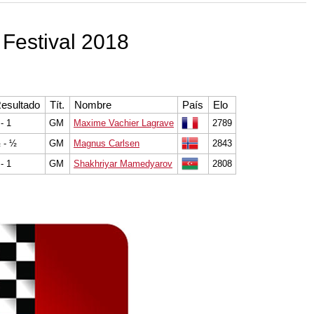
Monte Carlo" que calcula por un
ro.
Festival 2018
esultado
Tít.
Nombre
País
Elo
 - 1
GM
Maxime Vachier Lagrave
2789
 - ½
GM
Magnus Carlsen
2843
 - 1
GM
Shakhriyar Mamedyarov
2808