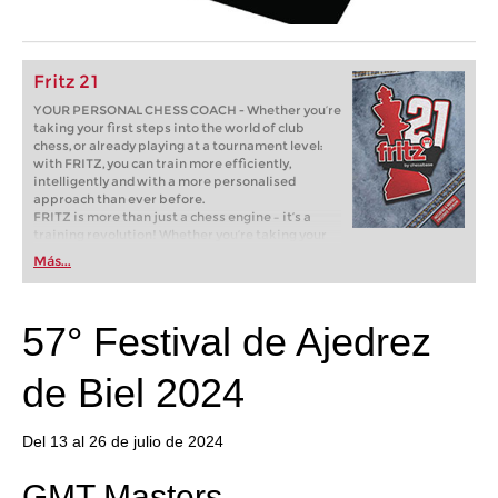
Fritz 21
YOUR PERSONAL CHESS COACH - Whether you’re
taking your first steps into the world of club
chess, or already playing at a tournament level:
with FRITZ, you can train more efficiently,
intelligently and with a more personalised
approach than ever before.
FRITZ is more than just a chess engine – it’s a
training revolution! Whether you’re taking your
first steps into the world of club chess, or already
Más...
playing at a tournament level: with FRITZ, you can
train more efficiently, intelligently and with a
more personalised approach than ever before.
57° Festival de Ajedrez
de Biel 2024
Del 13 al 26 de julio de 2024
GMT Masters