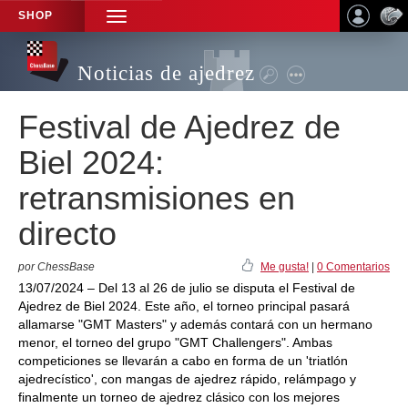
SHOP
TOGGLE
NAVIGATION
Noticias de ajedrez
Festival de Ajedrez de
Biel 2024:
retransmisiones en
directo
por ChessBase
Me gusta!
|
0 Comentarios
13/07/2024 – Del 13 al 26 de julio se disputa el Festival de
Ajedrez de Biel 2024. Este año, el torneo principal pasará
allamarse "GMT Masters" y además contará con un hermano
menor, el torneo del grupo "GMT Challengers". Ambas
competiciones se llevarán a cabo en forma de un 'triatlón
ajedrecístico', con mangas de ajedrez rápido, relámpago y
finalmente un torneo de ajedrez clásico con los mejores