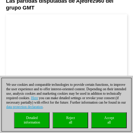
Las partidas disputadas de Ajedrez960 del
grupo GMT
We use cookies and comparable technologies to provide certain functions, to improve
the user experience and to offer interest-oriented content. Depending on their intended
use, analysis cookies and marketing cookies may be used in addition to technically
required cookies.
Here
you can make detailed settings or revoke your consent (if
necessary partially) with effect for the future. Further information can be found in our
data protection declaration
.
Detailed
Reject
Accept
information
all
all