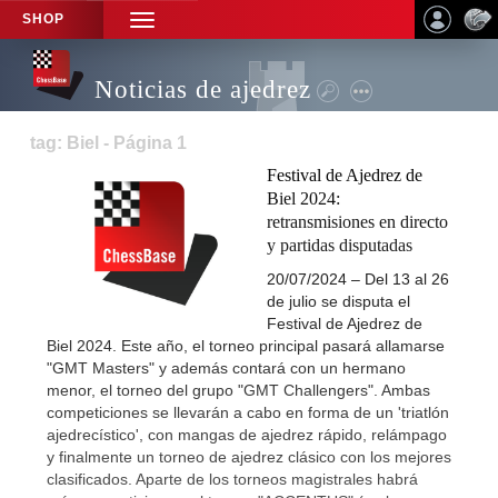
SHOP
TOGGLE
NAVIGATION
Noticias de ajedrez
tag: Biel - Página 1
Festival de Ajedrez de
Biel 2024:
retransmisiones en directo
y partidas disputadas
20/07/2024 – Del 13 al 26
de julio se disputa el
Festival de Ajedrez de
Biel 2024. Este año, el torneo principal pasará allamarse
"GMT Masters" y además contará con un hermano
menor, el torneo del grupo "GMT Challengers". Ambas
competiciones se llevarán a cabo en forma de un 'triatlón
ajedrecístico', con mangas de ajedrez rápido, relámpago
y finalmente un torneo de ajedrez clásico con los mejores
clasificados. Aparte de los torneos magistrales habrá