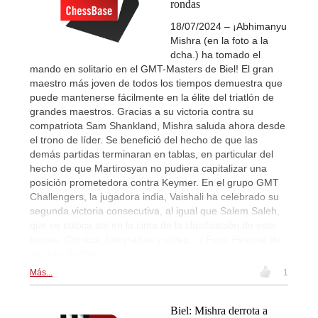
rondas
18/07/2024 – ¡Abhimanyu
Mishra (en la foto a la
dcha.) ha tomado el
mando en solitario en el GMT-Masters de Biel! El gran
maestro más joven de todos los tiempos demuestra que
puede mantenerse fácilmente en la élite del triatlón de
grandes maestros. Gracias a su victoria contra su
compatriota Sam Shankland, Mishra saluda ahora desde
el trono de líder. Se benefició del hecho de que las
demás partidas terminaran en tablas, en particular del
hecho de que Martirosyan no pudiera capitalizar una
posición prometedora contra Keymer. En el grupo GMT
Challengers, la jugadora india, Vaishali ha celebrado su
segunda victoria consecutiva, al igual que Salem Saleh,
que se coloca así en la cima de la clasificación de este
torneo. Crónica, fotografías y vídeo... | Foto: Festival de
Ajedrez de Biel
Más...
1
Biel: Mishra derrota a