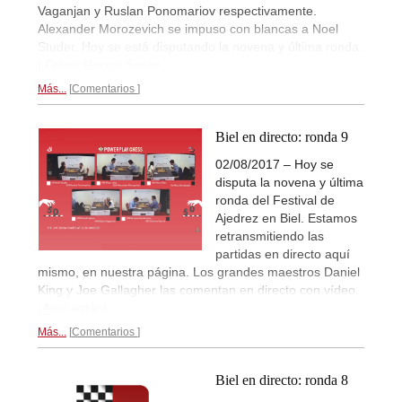
Vaganjan y Ruslan Ponomariov respectivamente.
Alexander Morozevich se impuso con blancas a Noel
Studer. Hoy se está disputando la novena y última ronda.
| Fotos: Pascal Simon
Más...
Comentarios
Biel en directo: ronda 9
02/08/2017 – Hoy se
disputa la novena y última
ronda del Festival de
Ajedrez en Biel. Estamos
retransmitiendo las
partidas en directo aquí
mismo, en nuestra página. Los grandes maestros Daniel
King y Joe Gallagher las comentan en directo con vídeo.
¡Aquí están!
Más...
Comentarios
Biel en directo: ronda 8