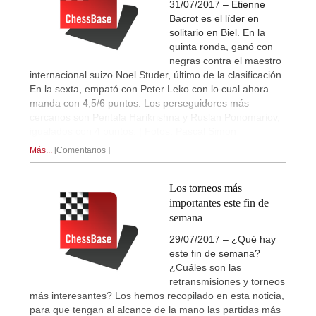
31/07/2017 – Etienne
Bacrot es el líder en
solitario en Biel. En la
quinta ronda, ganó con
negras contra el maestro
internacional suizo Noel Studer, último de la clasificación.
En la sexta, empató con Peter Leko con lo cual ahora
manda con 4,5/6 puntos. Los perseguidores más
cercanos son Pentala Harikrishna y Ruslan Ponomariov,
igualados con 4 puntos. | Fotos: Pascal Simon
Más...
Comentarios
Los torneos más
importantes este fin de
semana
29/07/2017 – ¿Qué hay
este fin de semana?
¿Cuáles son las
retransmisiones y torneos
más interesantes? Los hemos recopilado en esta noticia,
para que tengan al alcance de la mano las partidas más