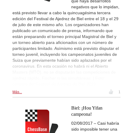
que haya desarrollos
negativos que lo impidan,
está previsto llevar a cabo la quincuagésima tercera
edición del Festival de Ajedrez de Biel entre el 18 y el 29
de julio de este mismo año. Los organizadores han
publicado un comunicado de prensa, informando que
están preparando el torneo principal Magistral de Biel y
un torneo abierto para aficionados con un número de
participantes limitado. Asímismo está previsto disputar el
torneo juvenil, incluyendo los campeonatos juveniles de
Suiza que previamente habían sido aplazados por el
coronavirus. En esta ocasión no habrá ni el Abierto
Masters (MTO), no se disputarán las competiciones de
ajedrez rápido, Fischer ni las simultáneas. | Foto:
cortesía del Festival de Ajedrez de Biel 2019
Más...
1
Biel: ¡Hou Yifan
campeona!
02/08/2017 – Casi habría
sido imposible tener una