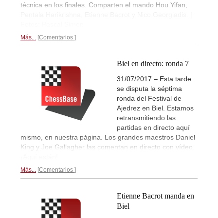
técnica en los finales. Comparten el mando Hou Yifan,
Pentala Harikrishna, Etienne Bacrot y Nico Georgiadis. |
Fotos: Pascal Simon
Más...
Comentarios
Biel en directo: ronda 7
31/07/2017 – Esta tarde
se disputa la séptima
ronda del Festival de
Ajedrez en Biel. Estamos
retransmitiendo las
partidas en directo aquí
mismo, en nuestra página. Los grandes maestros Daniel
King y Joe Gallagher las comentan en directo con vídeo.
¡Aquí están!
Más...
Comentarios
Etienne Bacrot manda en
Biel