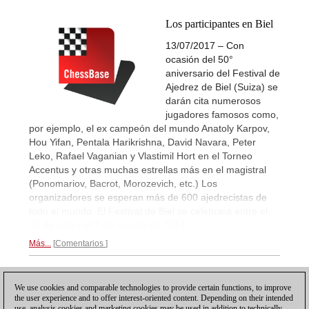
Los participantes en Biel
13/07/2017 – Con
ocasión del 50°
aniversario del Festival de
Ajedrez de Biel (Suiza) se
darán cita numerosos
jugadores famosos como,
por ejemplo, el ex campeón del mundo Anatoly Karpov,
Hou Yifan, Pentala Harikrishna, David Navara, Peter
Leko, Rafael Vaganian y Vlastimil Hort en el Torneo
Accentus y otras muchas estrellas más en el magistral
(Ponomariov, Bacrot, Morozevich, etc.) Los
organizadores se esperan más de 600 ajedrecistas de
todo el mundo. El Festival de Biel se celebrará entre el
22 de julio y el 2 de agosto de 2017.
Más...
Comentarios
1
2
3
4
SIGUIENTE
We use cookies and comparable technologies to provide certain functions, to improve
the user experience and to offer interest-oriented content. Depending on their intended
use, analysis cookies and marketing cookies may be used in addition to technically