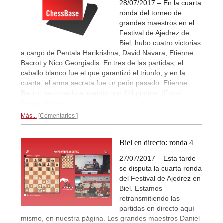
28/07/2017 – En la cuarta
ronda del torneo de
grandes maestros en el
Festival de Ajedrez de
Biel, hubo cuatro victorias
a cargo de Pentala Harikrishna, David Navara, Etienne
Bacrot y Nico Georgiadis. En tres de las partidas, el
caballo blanco fue el que garantizó el triunfo, y en la
cuarta, el arma secrata fue un peón pasado. Etienne
Bacrot ha tomado el mando con 3/4 puntos. (Fotos:
Pascal Simon)
Más...
Comentarios
Biel en directo: ronda 4
27/07/2017 – Esta tarde
se disputa la cuarta ronda
del Festival de Ajedrez en
Biel. Estamos
retransmitiendo las
partidas en directo aquí
mismo, en nuestra página. Los grandes maestros Daniel