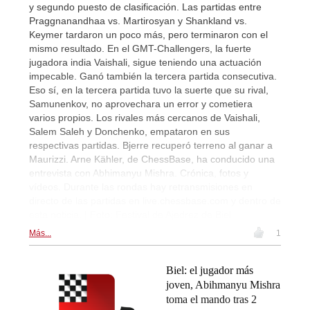
y segundo puesto de clasificación. Las partidas entre
Praggnanandhaa vs. Martirosyan y Shankland vs.
Keymer tardaron un poco más, pero terminaron con el
mismo resultado. En el GMT-Challengers, la fuerte
jugadora india Vaishali, sigue teniendo una actuación
impecable. Ganó también la tercera partida consecutiva.
Eso sí, en la tercera partida tuvo la suerte que su rival,
Samunenkov, no aprovechara un error y cometiera
varios propios. Los rivales más cercanos de Vaishali,
Salem Saleh y Donchenko, empataron en sus
respectivas partidas. Bjerre recuperó terreno al ganar a
Maurizzi. Arne Kähler, de ChessBase, ha conducido una
entrevista con Abhimanyu Mishra. Crónica, fotos y
vídeos. Durante las rondas hay retransmisiones en
directo de las partidas en live.chessbase.com y dentro de
esta noticia. | Foto: Festival de Ajedrez de Biel
Más...
1
Biel: el jugador más
joven, Abihmanyu Mishra
toma el mando tras 2