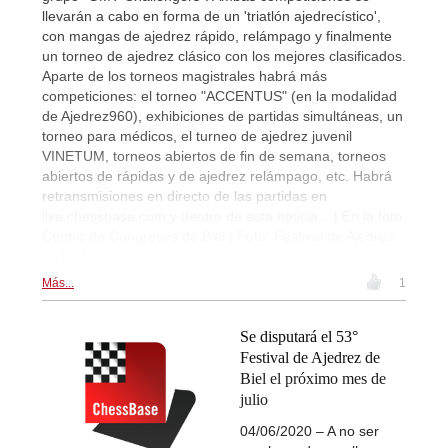
llevarán a cabo en forma de un 'triatlón ajedrecístico',
con mangas de ajedrez rápido, relámpago y finalmente
un torneo de ajedrez clásico con los mejores clasificados.
Aparte de los torneos magistrales habrá más
competiciones: el torneo "ACCENTUS" (en la modalidad
de Ajedrez960), exhibiciones de partidas simultáneas, un
torneo para médicos, el turneo de ajedrez juvenil
VINETUM, torneos abiertos de fin de semana, torneos
abiertos de rápidas y de ajedrez relámpago, etc. Habrá
retransmisiones en directo de las partidas en
live.chessbase.com y dentro de esta noticia... | En la foto:
Centro de Congresos de Biel | Foto: Festival de Ajedrez
de Biel
Más...
1
Se disputará el 53°
Festival de Ajedrez de
Biel el próximo mes de
julio
04/06/2020 – A no ser