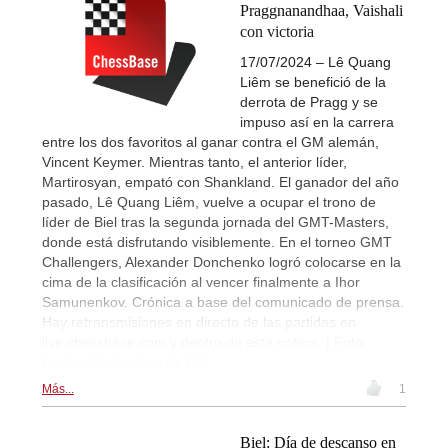
Praggnanandhaa, Vaishali
con victoria
17/07/2024 – Lê Quang
Liêm se benefició de la
derrota de Pragg y se
impuso así en la carrera
entre los dos favoritos al ganar contra el GM alemán,
Vincent Keymer. Mientras tanto, el anterior líder,
Martirosyan, empató con Shankland. El ganador del año
pasado, Lê Quang Liêm, vuelve a ocupar el trono de
líder de Biel tras la segunda jornada del GMT-Masters,
donde está disfrutando visiblemente. En el torneo GMT
Challengers, Alexander Donchenko logró colocarse en la
cima de la clasificación al vencer finalmente a Ihor
Samunenkov. Crónica a base del comunicado de prensa.
Hay retransmisiones en directo de las partidas en
live.chessbase.com y dentro de esta noticia. | Foto:
Festival de Ajedrez de Biel
Más...
1
Biel: Día de descanso en