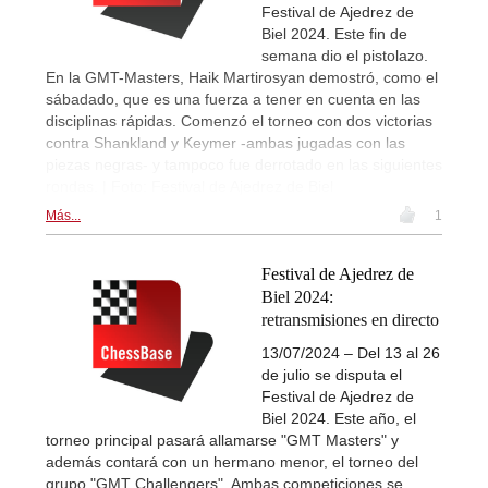
Festival de Ajedrez de
Biel 2024. Este fin de
semana dio el pistolazo.
En la GMT-Masters, Haik Martirosyan demostró, como el
sábadado, que es una fuerza a tener en cuenta en las
disciplinas rápidas. Comenzó el torneo con dos victorias
contra Shankland y Keymer -ambas jugadas con las
piezas negras- y tampoco fue derrotado en las siguientes
rondas. | Foto: Festival de Ajedrez de Biel
Más...
1
Festival de Ajedrez de
Biel 2024:
retransmisiones en directo
13/07/2024 – Del 13 al 26
de julio se disputa el
Festival de Ajedrez de
Biel 2024. Este año, el
torneo principal pasará allamarse "GMT Masters" y
además contará con un hermano menor, el torneo del
grupo "GMT Challengers". Ambas competiciones se