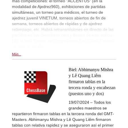
más competiciones: el torneo "ACCENTUS" (en la
modalidad de Ajedrez960), exhibiciones de partidas
simultáneas, un torneo para médicos, el turneo de
ajedrez juvenil VINETUM, torneos abiertos de fin de
semana, torneos abiertos de rápidas y de ajedrez
relámpago, etc. Habrá retransmisiones en directo de las
partidas en live.chessbase.com y dentro de esta noticia...
| En la foto: Centro de Congresos de Biel | Foto: Festival
de Ajedrez de Biel
Más...
Biel: Abhimanyu Mishra
y Lê Quang Liêm
firmaron tablas en la
tercera ronda y encabezan
(puestos uno y dos)
19/07/2024 – Todos los
grandes maestros se
repartieron firmaron tablas en la tercera ronda del GMT-
Masters. Abhimanyu Mishra y Lê Quang Liêm firmaron
tablas con relativa rapidez y se aseguraron así el primer