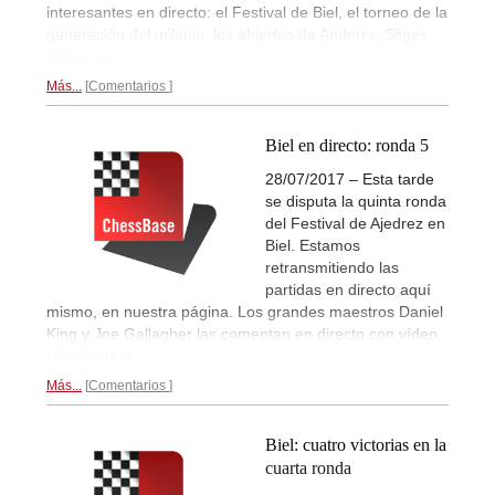
interesantes en directo: el Festival de Biel, el torneo de la
generación del milenio, los abiertos de Andorra, Sitges,
Gijón, etc.
Más...
Comentarios
Biel en directo: ronda 5
28/07/2017 – Esta tarde
se disputa la quinta ronda
del Festival de Ajedrez en
Biel. Estamos
retransmitiendo las
partidas en directo aquí
mismo, en nuestra página. Los grandes maestros Daniel
King y Joe Gallagher las comentan en directo con vídeo.
¡Aquí están!
Más...
Comentarios
Biel: cuatro victorias en la
cuarta ronda