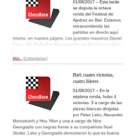
01/08/2017 – Esta tarde
se disputa la octava
ronda del Festival de
Ajedrez en Biel. Estamos
retransmitiendo las
partidas en directo aquí
mismo, en nuestra página. Los grandes maestros Daniel
King y Joe Gallagher las comentan en directo con vídeo.
¡Aquí están!
Más...
Comentarios
Biel: cuatro victorias,
cuatro líderes
01/08/2017 – En la
séptima ronda, hubo 4
victorias: 3 a cargo de las
piezas blancas dirigidas
por Peter Leko, Alexander
Morozevich y Hou Yifan y una a cargo de Nico
Georgiadis con negras frente a su compatriota Noel
Studer. Leko y Georgiadis demostaron lo que es buena