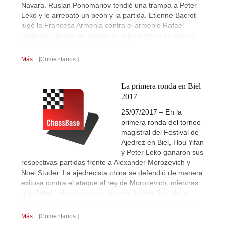
Navara. Ruslan Ponomariov tendió una trampa a Peter
Leko y le arrebató un peón y la partida. Etienne Bacrot
jugó la Francesa Armenia contra el armenio Rafael
Vaganian. Todas las rondas se retransmiten en directo
con comentarios también en vídeo.
Más...
Comentarios
La primera ronda en Biel
2017
25/07/2017 – En la
primera ronda del torneo
magistral del Festival de
Ajedrez en Biel, Hou Yifan
y Peter Leko ganaron sus
respectivas partidas frente a Alexander Morozevich y
Noel Studer. La ajedrecista china se defendió de manera
exitosa contra el ataque al rey de Morozevich, mientras
que Peter Leko se impuso durante la fase final de la
partida. ¡Retransmisiones aquí en directo y con vídeo!
Más...
Comentarios