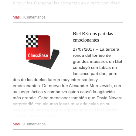
King y Joe Gallagher las comentan en directo con vídeo.
¡Aquí están!
Más...
Comentarios
Biel R3: dos partidas
emocionantes
27/07/2017 – La tercera
ronda del torneo de
grandes maestros en Biel
concluyó con tablas en
las cinco partidas, pero
dos de los duelos fueron muy interesantes y
emocionantes. De nuevo fue Alexander Morozevich, con
su juego táctico y combativo quien causó la agitación
más grande. Cabe mencionar también que David Navara
sorprendió con algunas ideas muy originales en su
partida con negras contra el jugador suizo Noel Studer.
(Fotos: Pascal Simon)
Más...
Comentarios