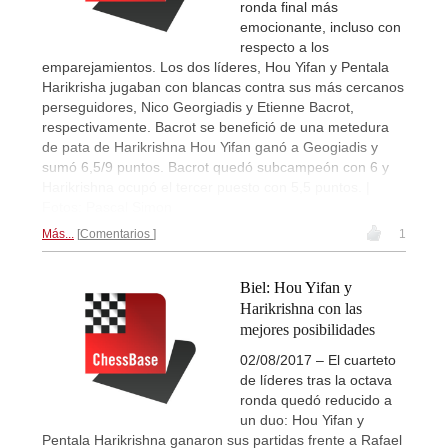
ronda final más
emocionante, incluso con
respecto a los
emparejamientos. Los dos líderes, Hou Yifan y Pentala
Harikrisha jugaban con blancas contra sus más cercanos
perseguidores, Nico Georgiadis y Etienne Bacrot,
respectivamente. Bacrot se benefició de una metedura
de pata de Harikrishna Hou Yifan ganó a Geogiadis y
sumó 6,5/9 puntos. Bacrot quedó subcampeón con 6 y
Harikrishna ocupó el tercer puesto con 5,5 puntos. |
Fotos: Pascal Simon
Más...
Comentarios
1
Biel: Hou Yifan y
Harikrishna con las
mejores posibilidades
02/08/2017 – El cuarteto
de líderes tras la octava
ronda quedó reducido a
un duo: Hou Yifan y
Pentala Harikrishna ganaron sus partidas frente a Rafael