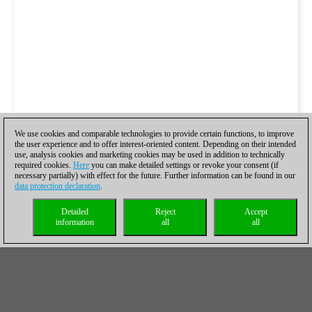
We use cookies and comparable technologies to provide certain functions, to improve
the user experience and to offer interest-oriented content. Depending on their intended
use, analysis cookies and marketing cookies may be used in addition to technically
required cookies.
Here
you can make detailed settings or revoke your consent (if
necessary partially) with effect for the future. Further information can be found in our
data protection declaration
.
Detailed
Reject
Accept
information
all
all