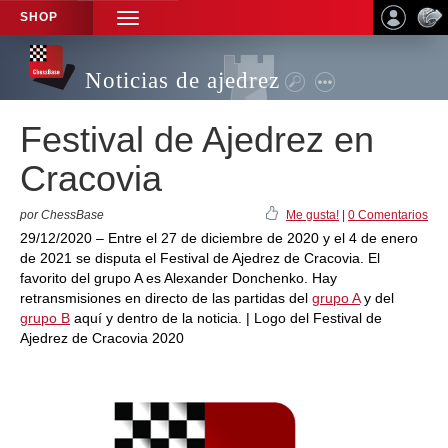
SHOP
TOGGLE
NAVIGATION
Noticias de ajedrez
Festival de Ajedrez en
Cracovia
por ChessBase
Me gusta!
|
0 Comentarios
29/12/2020 – Entre el 27 de diciembre de 2020 y el 4 de enero
de 2021 se disputa el Festival de Ajedrez de Cracovia. El
favorito del grupo A es Alexander Donchenko. Hay
retransmisiones en directo de las partidas del
grupo A
y del
grupo B
aquí y dentro de la noticia. | Logo del Festival de
Ajedrez de Cracovia 2020