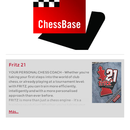
Fritz 21
YOUR PERSONAL CHESS COACH - Whether you’re
taking your first steps into the world of club
chess, or already playing at a tournament level:
with FRITZ, you can train more efficiently,
intelligently and with a more personalised
approach than ever before.
FRITZ is more than just a chess engine – it’s a
training revolution! Whether you’re taking your
first steps into the world of club chess, or already
Más...
playing at a tournament level: with FRITZ, you can
train more efficiently, intelligently and with a
more personalised approach than ever before.