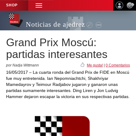
SHOP
TOGGLE
NAVIGATION
Noticias de ajedrez
Grand Prix Moscú:
partidas interesantes
por Nadja Wittmann
Me gusta!
|
0 Comentarios
16/05/2017 – La cuarta ronda del Grand Prix de FIDE en Moscú
fue muy entretenida. Ian Nepomniachtchi, Shakhriyar
Mamedayrov y Teimour Radjabov jugaron y ganaron unas
partidas sumamente interesantes. Ding Liren y Jon Ludvig
Hammer dejaron escapar la victoria en sus respectivas partidas.