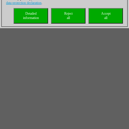
data protection declaration
.
Detailed
Reject
Accept
information
all
all