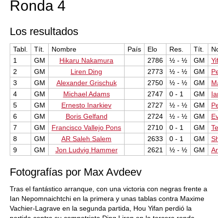
Ronda 4
Los resultados
Tabl.
Tít.
Nombre
País
Elo
Res.
Tít.
N
1
GM
Hikaru Nakamura
2786
½ - ½
GM
Yi
2
GM
Liren Ding
2773
½ - ½
GM
Pe
3
GM
Alexander Grischuk
2750
½ - ½
GM
M
4
GM
Michael Adams
2747
0 - 1
GM
Ia
5
GM
Ernesto Inarkiev
2727
½ - ½
GM
Pe
6
GM
Boris Gelfand
2724
½ - ½
GM
E
7
GM
Francisco Vallejo Pons
2710
0 - 1
GM
T
8
GM
AR Saleh Salem
2633
0 - 1
GM
S
9
GM
Jon Ludvig Hammer
2621
½ - ½
GM
An
Fotografías por Max Avdeev
Tras el fantástico arranque, con una victoria con negras frente a
Ian Nepomnaichtchi en la primera y unas tablas contra Maxime
Vachier-Lagrave en la segunda partida, Hou Yifan perdió la