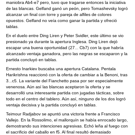
maniobra Ab4-e7 pero, tuvo que tragarse entonces la iniciativa
de las blancas. Gelfand ganó un peón, pero Tomashevsky logró
alcanzar un final con torre y pareja de alfiles de colores
opuestos. Gelfand no veía como ganar la partida y ofreció
tablas.
En el duelo entre Ding Liren y Peter Svidler, este último se vio
presionado ya durante la apertura Inglesa. Ding Liren dejó
escapar una buena oportunidad (27... Cb7) con la que habría
alcanzado ventaja ganadora, pero las negras se escaparon y la
partida concluyó en tablas.
Ernesto Inarkiev buscaba una apertura Catalana. Pentala
Harikrishna reaccionó con la oferta de cambiar a la Benoni, tras
3...c5. La variante del Fianchetto pasa por ser especialmente
venenosa. Aún así las blancas aceptaron la oferta y se
desarrolló una interesante partida con jugadas tácticas, sobre
todo en el centro del tablero. Aún así, ninguno de los dos logró
ventaja decisiva y la partida concluyó en tablas.
Teimour Radjabov se apuntó una victoria frente a Francisco
Vallejo. En la Rossolimo, el mallorquín se había enrocado largo,
demostrando sus intenciones agresivas. Echó leña al fuego con
el sacrificio del caballo en f5. Al final resultó demasiado