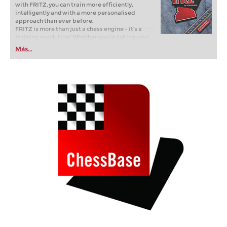
with FRITZ, you can train more efficiently,
intelligently and with a more personalised
approach than ever before.
FRITZ is more than just a chess engine – it’s a
training revolution! Whether you’re taking your
first steps into the world of club chess, or already
Más...
playing at a tournament level: with FRITZ, you can
train more efficiently, intelligently and with a
more personalised approach than ever before.