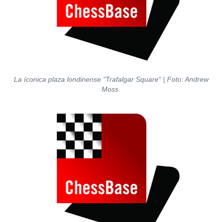
La íconica plaza londinense "Trafalgar Square" | Foto: Andrew
Moss