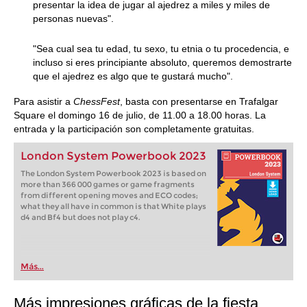
presentar la idea de jugar al ajedrez a miles y miles de
personas nuevas".
"Sea cual sea tu edad, tu sexo, tu etnia o tu procedencia, e
incluso si eres principiante absoluto, queremos demostrarte
que el ajedrez es algo que te gustará mucho".
Para asistir a
ChessFest
, basta con presentarse en Trafalgar
Square el domingo 16 de julio, de 11.00 a 18.00 horas. La
entrada y la participación son completamente gratuitas.
London System Powerbook 2023
The London System Powerbook 2023 is based on
more than 366 000 games or game fragments
from different opening moves and ECO codes;
what they all have in common is that White plays
d4 and Bf4 but does not play c4.
Más...
Más impresiones gráficas de la fiesta