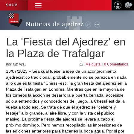
SHOP
TOGGLE
NAVIGATION
Noticias de ajedrez
La 'Fiesta del Ajedrez' en
la Plaza de Trafalgar
por Tim Wall
Me gusta!
|
0 Comentarios
13/07/2023 – Sea cual fuese la idea de un acontecimiento
ajedrecístico tradicional, probablemente no se parezca en nada
a lo que es la fiesta "ChessFest", la gran fiesta del ajedrez en la
Plaza de Trafalgar, en Londres. Mientras que en la mayoría de
los torneos la acción se desarrolla a puerta cerrada, accesible
sólo a entendidos y conocedores del juego, la ChessFest da la
vuelta a todo eso. Se trata de que el ajedrez se "celebre y
festeje" a lo grande, al aire libre, y con la vista del público
masivo. La próxima fiesta dle ajedrez se llevará a cabo el
próximo domingo. Pero hemos recopilado las impresiones de
las ediciones anteriores para hacerles la boca agua. Por si por