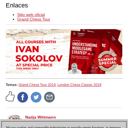
Enlaces
Sitio web oficial
Grand Chess Tour
Temas:
Grand Chess Tour 2019
,
London Chess Classic 2019
Nadja Wittmann
Editora de la web de ChessBase con noticias en
castellano, tutoriales y marketing.
We use cookies and comparable technologies to provide certain functions, to improve