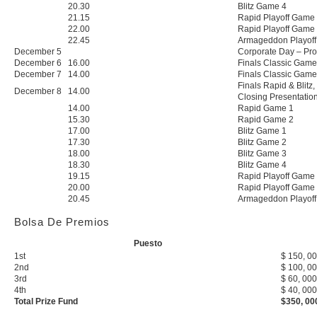
20.30
Blitz Game 4
21.15
Rapid Playoff Game 1
22.00
Rapid Playoff Game 2
22.45
Armageddon Playoff 
December 5
Corporate Day – Pro
December 6
16.00
Finals Classic Game
December 7
14.00
Finals Classic Game
Finals Rapid & Blitz,
December 8
14.00
Closing Presentatio
14.00
Rapid Game 1
15.30
Rapid Game 2
17.00
Blitz Game 1
17.30
Blitz Game 2
18.00
Blitz Game 3
18.30
Blitz Game 4
19.15
Rapid Playoff Game 1
20.00
Rapid Playoff Game 2
20.45
Armageddon Playoff 
Bolsa De Premios
Puesto
1st
$ 150, 0
2nd
$ 100, 0
3rd
$ 60, 000
4th
$ 40, 000
Total Prize Fund
$350, 00