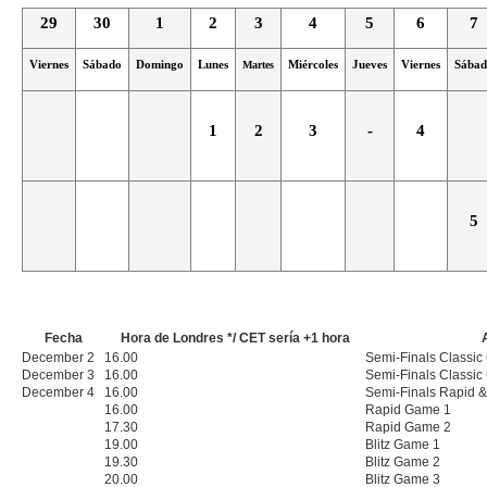
29
30
1
2
3
4
5
6
7
Viernes
Sábado
Domingo
Lunes
Martes
Miércoles
Jueves
Viernes
Sábad
1
2
3
-
4
5
Fecha
Hora de Londres */ CET sería +1 hora
December 2
16.00
Semi-Finals Classi
December 3
16.00
Semi-Finals Classi
December 4
16.00
Semi-Finals Rapid & B
16.00
Rapid Game 1
17.30
Rapid Game 2
19.00
Blitz Game 1
19.30
Blitz Game 2
20
.00
Blitz Game 3