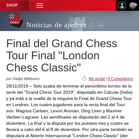
SHOP
TOGGLE
NAVIGATION
Noticias de ajedrez
Final del Grand Chess
Tour Final "London
Chess Classic"
por Nadja Wittmann
Me gusta!
|
0 Comentarios
28/11/2019 – Solo acaba de terminar el penúnltimo torneo de la
serie del "Grand Chess Tour 2019", disputado en Calcuta (India)
y ya está a la vuelta de la esquina la Final de Grand Chess Tour
en Londres. Los cuatro jugadores para la recta final del Tour
son: Magnus Carlsen, Levon Aronian, Ding Liren y Maxime
Vachier-Lagrave. Las semifinales se disputarán del 2 al 4 de
diciembre. La final y la disputa por los puestos tres y cuatro se
llevará a cabo del 6 al 8 de diciembre. Por otra parte también se
disputará el Abierto Internacional "London Chess Classic" (del