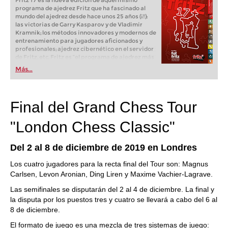
Fritz 17 es la nueva edición de aquel mismo
programa de ajedrez Fritz que ha fascinado al
mundo del ajedrez desde hace unos 25 años (¡!):
las victorias de Garry Kasparov y de Vladimir
Kramnik; los métodos innovadores y modernos de
entrenamiento para jugadores aficionados y
profesionales; ajedrez cibernético en el servidor
de Fritz, etc. Fritz es “el programa de ajedrez más
popular de Alemania” (Der Spiegel) y ofrece todo
Más...
lo que necesita el ajedrecista. La novedad más
espectacular: Fritz 17 incluye el módulo basado
en una red neuronal de inteligencia artificial, "Fat
Fritz".
Final del Grand Chess Tour
"London Chess Classic"
Del 2 al 8 de diciembre de 2019 en Londres
Los cuatro jugadores para la recta final del Tour son: Magnus
Carlsen, Levon Aronian, Ding Liren y Maxime Vachier-Lagrave.
Las semifinales se disputarán del 2 al 4 de diciembre. La final y
la disputa por los puestos tres y cuatro se llevará a cabo del 6 al
8 de diciembre.
El formato de juego es una mezcla de tres sistemas de juego: