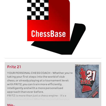
Fritz 21
YOUR PERSONAL CHESS COACH - Whether you’re
taking your first steps into the world of club
chess, or already playing at a tournament level:
with FRITZ, you can train more efficiently,
intelligently and with a more personalised
approach than ever before.
FRITZ is more than just a chess engine – it’s a
training revolution! Whether you’re taking your
first steps into the world of club chess, or already
Más...