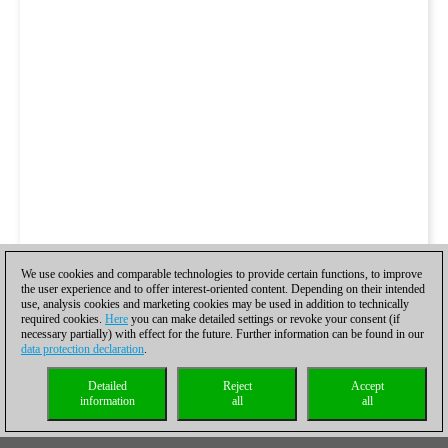
We use cookies and comparable technologies to provide certain functions, to improve
the user experience and to offer interest-oriented content. Depending on their intended
use, analysis cookies and marketing cookies may be used in addition to technically
required cookies.
Here
you can make detailed settings or revoke your consent (if
necessary partially) with effect for the future. Further information can be found in our
data protection declaration
.
Detailed
Reject
Accept
information
all
all