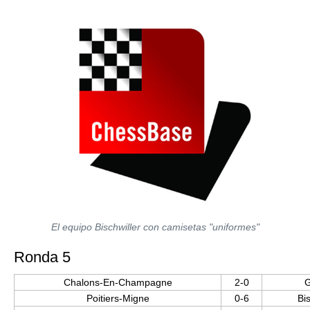
El equipo Bischwiller con camisetas "uniformes"
Ronda 5
Chalons-En-Champagne
2-0
G
Poitiers-Migne
0-6
Bis