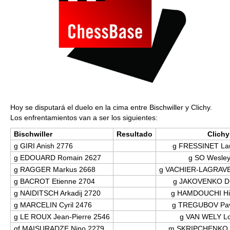
Hoy se disputará el duelo en la cima entre Bischwiller y Clichy.
Los enfrentamientos van a ser los siguientes:
Bischwiller
Resultado
Clichy
g GIRI Anish 2776
g FRESSINET Lau
g EDOUARD Romain 2627
g SO Wesley
g RAGGER Markus 2668
g VACHIER-LAGRAVE
g BACROT Etienne 2704
g JAKOVENKO Dm
g NAIDITSCH Arkadij 2720
g HAMDOUCHI Hi
g MARCELIN Cyril 2476
g TREGUBOV Pav
g LE ROUX Jean-Pierre 2546
g VAN WELY L
gf MAISURADZE Nino 2279
m SKRIPCHENKO A