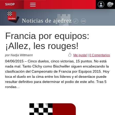
SHOP
TOGGLE
NAVIGATION
Noticias de ajedrez
Francia por equipos:
¡Allez, les rouges!
por Nadja Wittmann
Me gusta!
|
0 Comentarios
04/06/2015 – Cinco duelos, cinco victorias, 15 puntos. No está
nada mal. Tanto Clichy como Bischwiller siguen encabezando la
clasificación del Campeonato de Francia por Equipos 2015. Hoy
toca el duelo en la cima entre los líderes y el desenlace puede
resultar definitivo para determinar el podio de este año. Tras 5
rondas...