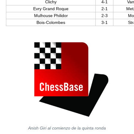
Clichy
4-1
Van
Evry Grand Roque
2-1
Met
Mulhouse Philidor
2-3
Mon
Bois-Colombes
3-1
St
Anish Giri al comienzo de la quinta ronda