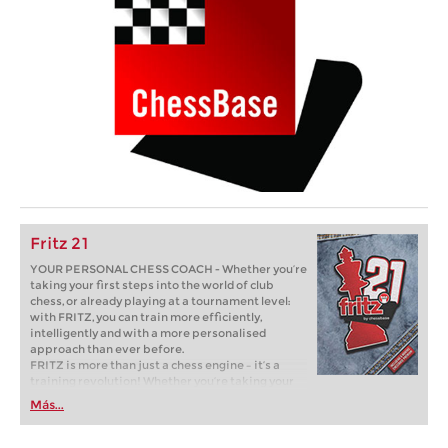
Fritz 21
YOUR PERSONAL CHESS COACH - Whether you’re
taking your first steps into the world of club
chess, or already playing at a tournament level:
with FRITZ, you can train more efficiently,
intelligently and with a more personalised
approach than ever before.
FRITZ is more than just a chess engine – it’s a
training revolution! Whether you’re taking your
first steps into the world of club chess, or already
Más...
playing at a tournament level: with FRITZ, you can
train more efficiently, intelligently and with a
more personalised approach than ever before.