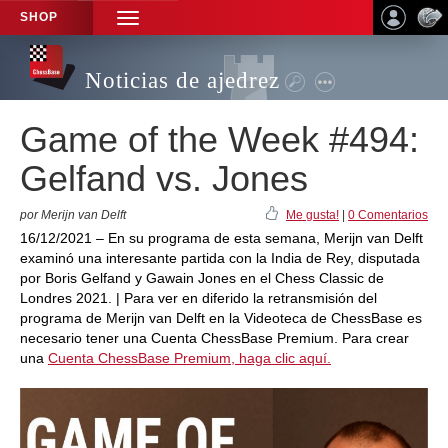
SHOP
TOGGLE
NAVIGATION
Noticias de ajedrez
Game of the Week #494:
Gelfand vs. Jones
por Merijn van Delft
Me gusta!
|
0 Comentarios
16/12/2021 – En su programa de esta semana, Merijn van Delft
examinó una interesante partida con la India de Rey, disputada
por Boris Gelfand y Gawain Jones en el Chess Classic de
Londres 2021. | Para ver en diferido la retransmisión del
programa de Merijn van Delft en la Videoteca de ChessBase es
necesario tener una Cuenta ChessBase Premium. Para crear
una
Cuenta ChessBase Premium, haga clic aquí.