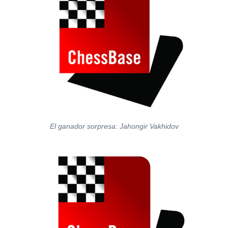
El ganador sorpresa: Jahongir Vakhidov