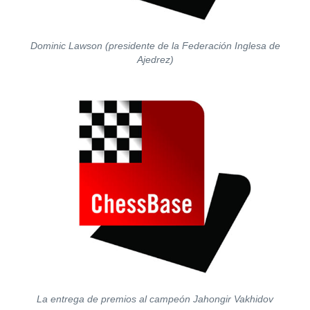
Dominic Lawson (presidente de la Federación Inglesa de
Ajedrez)
La entrega de premios al campeón Jahongir Vakhidov