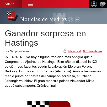
SHOP
TOGGLE
NAVIGATION
Noticias de ajedrez
Ganador sorpresa en
Hastings
por Nadja Wittmann
Me gusta!
|
0 Comentarios
07/01/2016 – No hay ninguna tradición más antigua que el
Congreso de Ajedrez de Hastings. Este año se disputó la XCI
edición. Los favoritos según la valoración Elo eran Ferenc
Berkes (Hungría) e Igor Khenkin (Alemania). Ambos terminaron
medio punto por detrás del campeón sorpresa, el uzbeco
Jahongir Vakhidov. El gran maestro polaco Alexander Mista
quedó subcampeón. Crónica final...