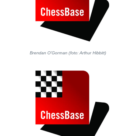
Brendan O'Gorman (foto: Arthur Hibbitt)