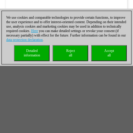
We use cookies and comparable technologies to provide certain functions, to improve
the user experience and to offer interest-oriented content. Depending on their intended
use, analysis cookies and marketing cookies may be used in addition to technically
required cookies.
Here
you can make detailed settings or revoke your consent (if
necessary partially) with effect for the future. Further information can be found in our
data protection declaration
.
Detailed
Reject
Accept
information
all
all