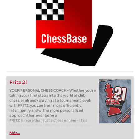
Fritz 21
YOUR PERSONAL CHESS COACH - Whether you’re
taking your first steps into the world of club
chess, or already playing at a tournament level:
with FRITZ, you can train more efficiently,
intelligently and with a more personalised
approach than ever before.
FRITZ is more than just a chess engine – it’s a
training revolution! Whether you’re taking your
first steps into the world of club chess, or already
Más...
playing at a tournament level: with FRITZ, you can